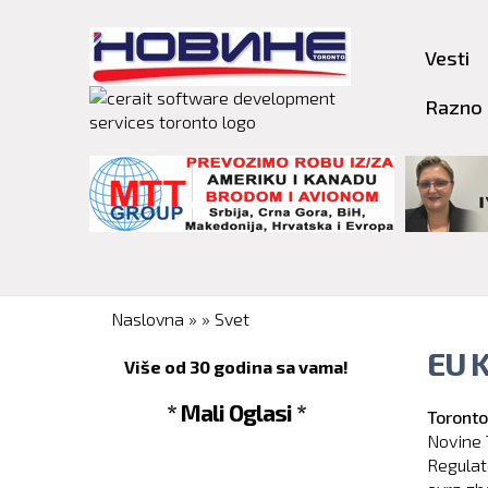
Vesti
Razno
You are here
Naslovna
»
»
Svet
EU K
Više od 30 godina sa vama!
* Mali Oglasi *
Toronto
Novine 
Regulat