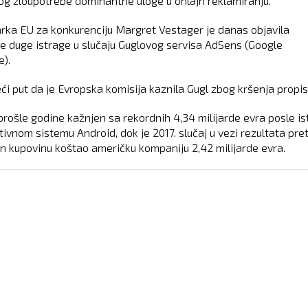
og zloupotrebe dominantne uloge u onlajn reklamiranju.
ka EU za konkurenciju Margret Vestager je danas objavila
te duge istrage u slučaju Guglovog servisa AdSens (Google
).
eći put da je Evropska komisija kaznila Gugl zbog kršenja propis
 prošle godine kažnjen sa rekordnih 4,34 milijarde evra posle i
tivnom sistemu Android, dok je 2017. slučaj u vezi rezultata pre
jn kupovinu koštao američku kompaniju 2,42 milijarde evra.