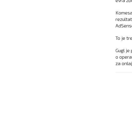
evra zb
Komesar
rezulta
AdSense
To je tr
Gugl je
o opera
za onla