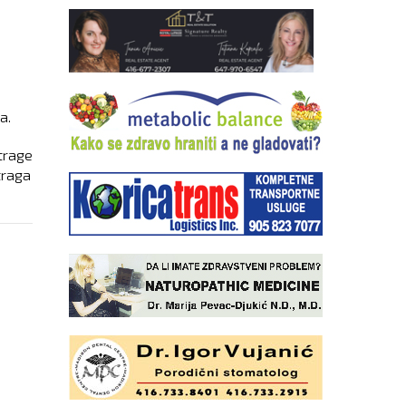
a.
strage
traga