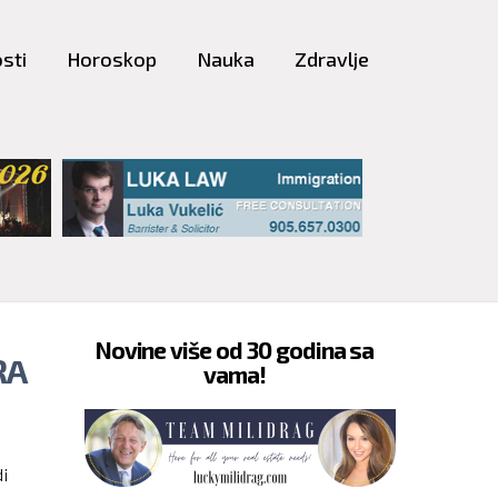
sti
Horoskop
Nauka
Zdravlje
Novine više od 30 godina sa
RA
vama!
i