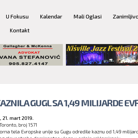
Skip to
main
U Fokusu
Kalendar
Mali Oglasi
Zanimljivo
content
Kontakt
AZNILA GUGL SA 1,49 MILIJARDE EV
,
21. mart 2019.
Toronto, broj
1571
orna tela Evropske unije su Gugu odredile kaznu od 1,49 milijard