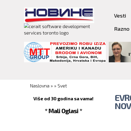
Vesti
Razno
You are here
Naslovna
»
»
Svet
EVR
Više od 30 godina sa vama!
NOV
* Mali Oglasi *