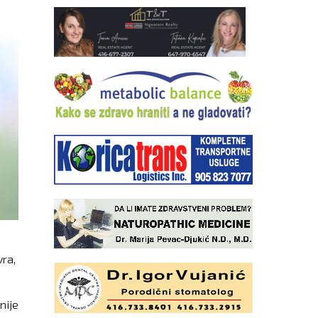
vra,
nije