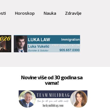
sti
Horoskop
Nauka
Zdravlje
Novine više od 30 godina sa
vama!