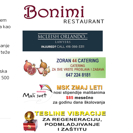
 sem
da kao
sanje
 teže
pska
d 500