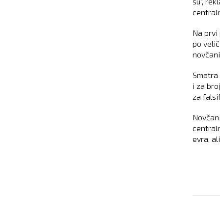
su", rek
centraln
Na prvi
po veli
novčani
Smatra 
i za br
za falsi
Novčani
central
evra, al