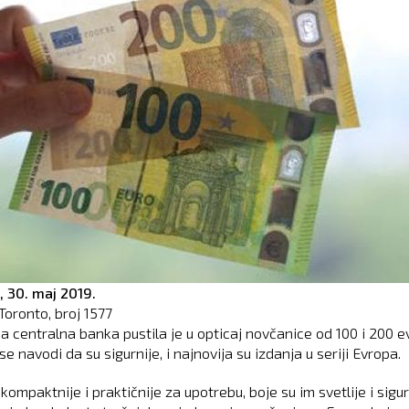
,
30. maj 2019.
Toronto, broj
1577
a centralna banka pustila je u opticaj novčanice od 100 i 200 e
se navodi da su sigurnije, i najnovija su izdanja u seriji Evropa.
kompaktnije i praktičnije za upotrebu, boje su im svetlije i sigur