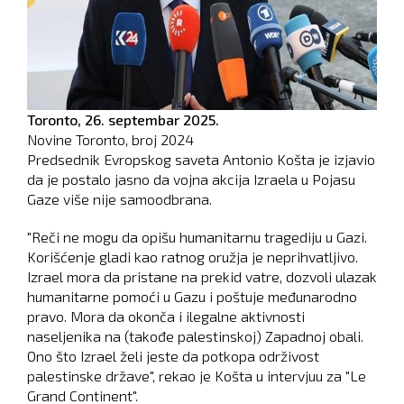
Toronto,
26. septembar 2025.
Novine Toronto, broj
2024
Predsednik Evropskog saveta Antonio Košta je izjavio
da je postalo jasno da vojna akcija Izraela u Pojasu
Gaze više nije samoodbrana.
"Reči ne mogu da opišu humanitarnu tragediju u Gazi.
Korišćenje gladi kao ratnog oružja je neprihvatljivo.
Izrael mora da pristane na prekid vatre, dozvoli ulazak
humanitarne pomoći u Gazu i poštuje međunarodno
pravo. Mora da okonča i ilegalne aktivnosti
naseljenika na (takođe palestinskoj) Zapadnoj obali.
Ono što Izrael želi jeste da potkopa održivost
palestinske države", rekao je Košta u intervjuu za "Le
Grand Continent".