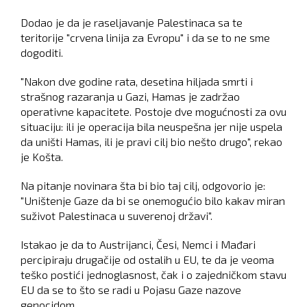
Dodao je da je raseljavanje Palestinaca sa te
teritorije "crvena linija za Evropu" i da se to ne sme
dogoditi.
"Nakon dve godine rata, desetina hiljada smrti i
strašnog razaranja u Gazi, Hamas je zadržao
operativne kapacitete. Postoje dve mogućnosti za ovu
situaciju: ili je operacija bila neuspešna jer nije uspela
da uništi Hamas, ili je pravi cilj bio nešto drugo", rekao
je Košta.
Na pitanje novinara šta bi bio taj cilj, odgovorio je:
"Uništenje Gaze da bi se onemogućio bilo kakav miran
suživot Palestinaca u suverenoj državi".
Istakao je da to Austrijanci, Česi, Nemci i Mađari
percipiraju drugačije od ostalih u EU, te da je veoma
teško postići jednoglasnost, čak i o zajedničkom stavu
EU da se to što se radi u Pojasu Gaze nazove
genocidom.