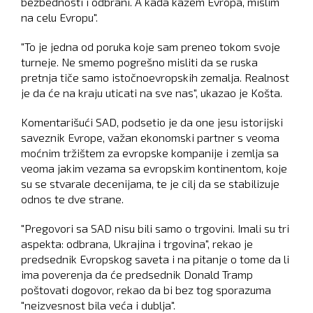
bezbednosti i odbrani. A kada kažem Evropa, mislim
na celu Evropu".
"To je jedna od poruka koje sam preneo tokom svoje
turneje. Ne smemo pogrešno misliti da se ruska
pretnja tiče samo istočnoevropskih zemalja. Realnost
je da će na kraju uticati na sve nas", ukazao je Košta.
Komentarišući SAD, podsetio je da one jesu istorijski
saveznik Evrope, važan ekonomski partner s veoma
moćnim tržištem za evropske kompanije i zemlja sa
veoma jakim vezama sa evropskim kontinentom, koje
su se stvarale decenijama, te je cilj da se stabilizuje
odnos te dve strane.
"Pregovori sa SAD nisu bili samo o trgovini. Imali su tri
aspekta: odbrana, Ukrajina i trgovina", rekao je
predsednik Evropskog saveta i na pitanje o tome da li
ima poverenja da će predsednik Donald Tramp
poštovati dogovor, rekao da bi bez tog sporazuma
"neizvesnost bila veća i dublja".