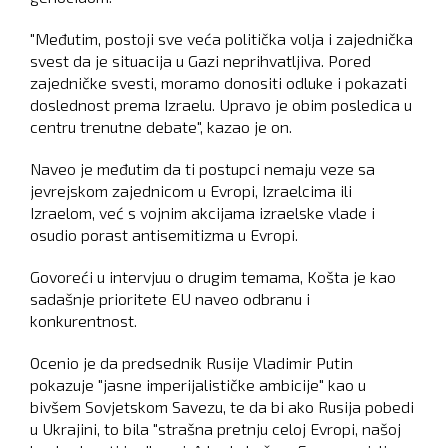
"Međutim, postoji sve veća politička volja i zajednička
svest da je situacija u Gazi neprihvatljiva. Pored
zajedničke svesti, moramo donositi odluke i pokazati
doslednost prema Izraelu. Upravo je obim posledica u
centru trenutne debate", kazao je on.
Naveo je međutim da ti postupci nemaju veze sa
jevrejskom zajednicom u Evropi, Izraelcima ili
Izraelom, već s vojnim akcijama izraelske vlade i
osudio porast antisemitizma u Evropi.
Govoreći u intervjuu o drugim temama, Košta je kao
sadašnje prioritete EU naveo odbranu i
konkurentnost.
Ocenio je da predsednik Rusije Vladimir Putin
pokazuje "jasne imperijalističke ambicije" kao u
bivšem Sovjetskom Savezu, te da bi ako Rusija pobedi
u Ukrajini, to bila "strašna pretnju celoj Evropi, našoj