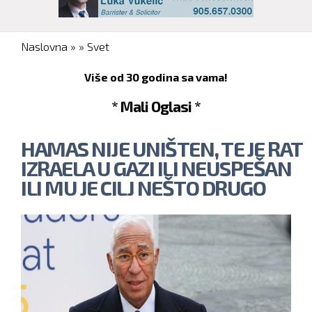
You are here
Naslovna
»
»
Svet
Više od 30 godina sa vama!
* Mali Oglasi *
HAMAS NIJE UNIŠTEN, TE JE RAT
IZRAELA U GAZI ILI NEUSPEŠAN
ILI MU JE CILJ NEŠTO DRUGO