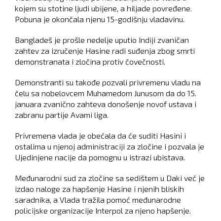
kojem su stotine ljudi ubijene, a hiljade povređene.
Pobuna je okončala njenu 15-godišnju vladavinu.
Bangladeš je prošle nedelje uputio Indiji zvaničan
zahtev za izručenje Hasine radi suđenja zbog smrti
demonstranata i zločina protiv čovečnosti.
Demonstranti su takođe pozvali privremenu vladu na
čelu sa nobelovcem Muhamedom Junusom da do 15.
januara zvanično zahteva donošenje novof ustava i
zabranu partije Avami liga.
Privremena vlada je obećala da će suditi Hasini i
ostalima u njenoj administraciji za zločine i pozvala je
Ujedinjene nacije da pomognu u istrazi ubistava.
Međunarodni sud za zločine sa sedištem u Daki već je
izdao naloge za hapšenje Hasine i njenih bliskih
saradnika, a Vlada tražila pomoć međunarodne
policijske organizacije Interpol za njeno hapšenje.