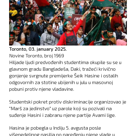
Toronto,
03. january 2025.
Novine Toronto, broj
1969
Hiljade ljudi predvođenih studentima okupile su se u
glavnom gradu Bangladeša, Daki, tražeći krivično
gonjenje svrgnute premijerke Šeik Hasine i ostalih
odgovornih za stotine ubijenih u julu u masovnoj
pobuni protiv njene vladavine.
Studentski pokret protiv diskriminacije organizovao je
"Marš za jedinstvo" uz parole koji su pozivali na
suđenje Hasini i zabranu njene partije Avami lige.
Hasina je pobegla u Indiju 5. avgusta posle
višenedeljnog nasilja po naređenju njene vlade u