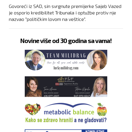
Govoreći iz SAD, sin svrgnute premijerke Sajeb Vazed
je osporio kredibilitet Tribunala i optužbe protiv nje
nazvao "političkim lovom na veštice".
Novine više od 30 godina sa vama!