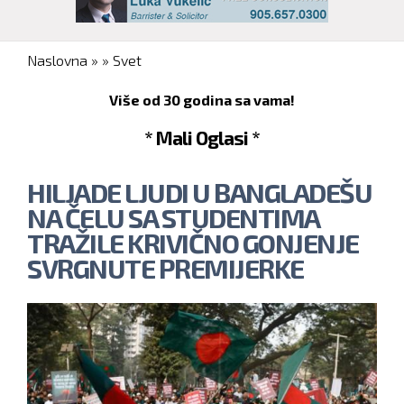
You are here
Naslovna
»
»
Svet
Više od 30 godina sa vama!
* Mali Oglasi *
HILJADE LJUDI U BANGLADEŠU
NA ČELU SA STUDENTIMA
TRAŽILE KRIVIČNO GONJENJE
SVRGNUTE PREMIJERKE