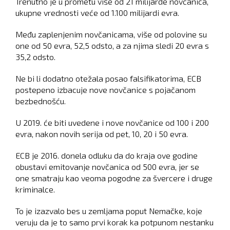
Trenutno je u prometu više od 21 milijarde novčanica,
ukupne vrednosti veće od 1.100 milijardi evra.
Među zaplenjenim novčanicama, više od polovine su
one od 50 evra, 52,5 odsto, a za njima sledi 20 evra s
35,2 odsto.
Ne bi li dodatno otežala posao falsifikatorima, ECB
postepeno izbacuje nove novčanice s pojačanom
bezbednošću.
U 2019. će biti uvedene i nove novčanice od 100 i 200
evra, nakon novih serija od pet, 10, 20 i 50 evra.
ECB je 2016. donela odluku da do kraja ove godine
obustavi emitovanje novčanica od 500 evra, jer se
one smatraju kao veoma pogodne za švercere i druge
kriminalce.
To je izazvalo bes u zemljama poput Nemačke, koje
veruju da je to samo prvi korak ka potpunom nestanku