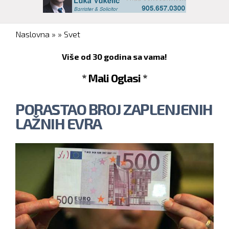
You are here
Naslovna
»
»
Svet
Više od 30 godina sa vama!
* Mali Oglasi *
PORASTAO BROJ ZAPLENJENIH
LAŽNIH EVRA