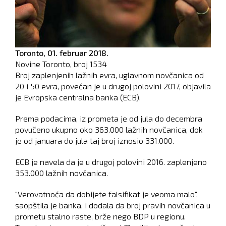
Toronto,
01. februar 2018.
Novine Toronto, broj
1534
Broj zaplenjenih lažnih evra, uglavnom novčanica od
20 i 50 evra, povećan je u drugoj polovini 2017, objavila
je Evropska centralna banka (ECB).
Prema podacima, iz prometa je od jula do decembra
povučeno ukupno oko 363.000 lažnih novčanica, dok
je od januara do jula taj broj iznosio 331.000.
ECB je navela da je u drugoj polovini 2016. zaplenjeno
353.000 lažnih novčanica.
"Verovatnoća da dobijete falsifikat je veoma malo",
saopštila je banka, i dodala da broj pravih novčanica u
prometu stalno raste, brže nego BDP u regionu.