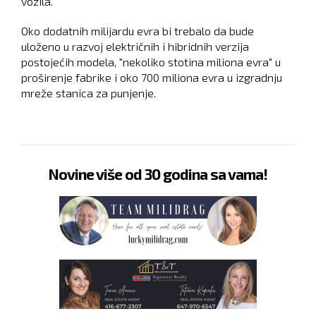
vozila.
Oko dodatnih milijardu evra bi trebalo da bude
uloženo u razvoj električnih i hibridnih verzija
postojećih modela, "nekoliko stotina miliona evra" u
proširenje fabrike i oko 700 miliona evra u izgradnju
mreže stanica za punjenje.
Novine više od 30 godina sa vama!