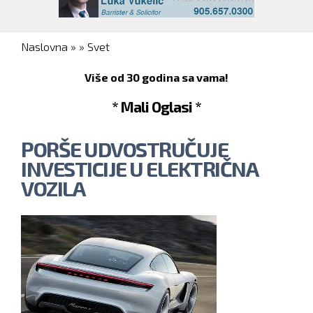
You are here
Naslovna
»
»
Svet
Više od 30 godina sa vama!
* Mali Oglasi *
PORŠE UDVOSTRUČUJE
INVESTICIJE U ELEKTRIČNA
VOZILA