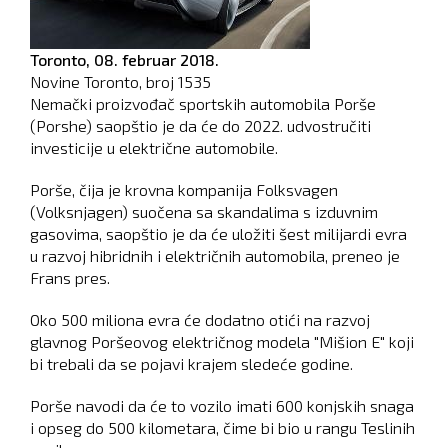
Toronto,
08. februar 2018.
Novine Toronto, broj
1535
Nemački proizvođač sportskih automobila Porše
(Porshe) saopštio je da će do 2022. udvostručiti
investicije u električne automobile.
Porše, čija je krovna kompanija Folksvagen
(Volksnjagen) suočena sa skandalima s izduvnim
gasovima, saopštio je da će uložiti šest milijardi evra
u razvoj hibridnih i električnih automobila, preneo je
Frans pres.
Oko 500 miliona evra će dodatno otići na razvoj
glavnog Poršeovog električnog modela "Mišion E" koji
bi trebali da se pojavi krajem sledeće godine.
Porše navodi da će to vozilo imati 600 konjskih snaga
i opseg do 500 kilometara, čime bi bio u rangu Teslinih