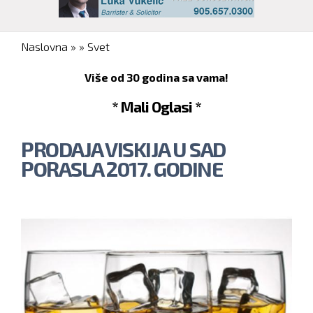
You are here
Naslovna
»
»
Svet
Više od 30 godina sa vama!
* Mali Oglasi *
PRODAJA VISKIJA U SAD
PORASLA 2017. GODINE