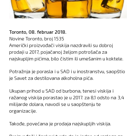
Toronto,
08. februar 2018.
Novine Toronto, broj
1535
Američki proizvođači viskija nazdravili su dobroj
prodaji u 2017, pojačanoj željom potrošača za
najskupljim pićima, bilo čistim ili umešanim u koktele.
Potražnja je porasla i u SAD i u inostranstvu, saopštio
je Savet za destilovana alkoholna pića.
Ukupan prihod u SAD od burbona, tenesi viskija i
ražanog viskija porastao je u 2017. za 8,1 odsto na 3,4
milijarde dolara, navodi se u saopštenju te
organizacije.
Takođe, povećana je prodaja najskupljih viskija.