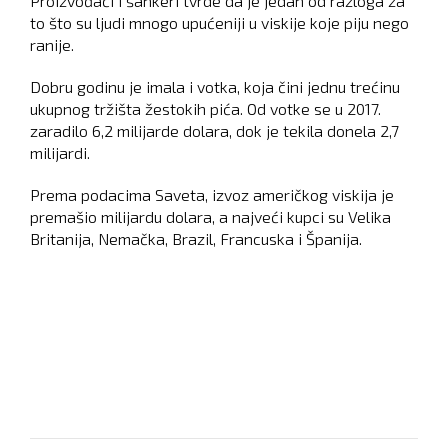
Proizvođači i šankeri tvrde da je jedan od razloga za
to što su ljudi mnogo upućeniji u viskije koje piju nego
ranije.
Dobru godinu je imala i votka, koja čini jednu trećinu
ukupnog tržišta žestokih pića. Od votke se u 2017.
zaradilo 6,2 milijarde dolara, dok je tekila donela 2,7
milijardi.
Prema podacima Saveta, izvoz američkog viskija je
premašio milijardu dolara, a najveći kupci su Velika
Britanija, Nemačka, Brazil, Francuska i Španija.