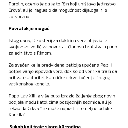
Parolin, ocenio je da je to "čin koji uništava jedinstvo
Crkve", ali je naglasio da mogućnost dijaloga nije
zatvorena.
Povratak je moguć
Istog dana, Dikasterij za doktrinu vere objavio je
svojevrsni vodič za povratak članova bratstva u puno
zajedništvo s Rimom.
Za svećenike je predviđena peticija upućena Papi i
potpisivanje ispovedi vere, dok se od vernika traži da
prihvate autoritet Katoličke crkve i učenja Drugog
vatikanskog koncila.
Papa Lav XIII je više puta izrazio žaljenje zbog novih
podjela među katolicima posljednjih sedmica, ali je
rekao da Crkva "ne može napustiti temeljne odluke
Koncila".
Sukob koji traje skoro 40 godina