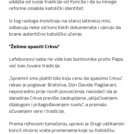
udaljila od svoje tradicije od Koncila i da su mnoge
reforme oslabile katolički identitet.
Iz tog razloga insistiraju na staroj latinskoj misi,
odbacuju neke od koncilskih dokumenata i vjeruju da
brane autentično katoličko učenje.
"Želimo spasiti Crkvu"
Lefebvreovi sebe ne vide kao buntovnike protiv Pape,
već kao čuvare tradicije.
„Spremni smo platiti bilo koju cenu da spasimo Crkvu“,
rekao je poglavar Bratstva, Don Davide Pagliarani,
neposredno prije novih posvećenja, navodeći da je
današnja Crkva previše zaokupljena „uključivanjem,
dijalogom i prilagođavanjem svetu“, a premalo
očuvanjem vere i tradicije.
Prema njihovom tumačenju, upravo je Drugi vatikanski
koncil otvorio vrata promenama koje su Katoličku