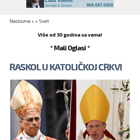
You are here
Naslovna
»
»
Svet
Više od 30 godina sa vama!
* Mali Oglasi *
RASKOL U KATOLIČKOJ CRKVI