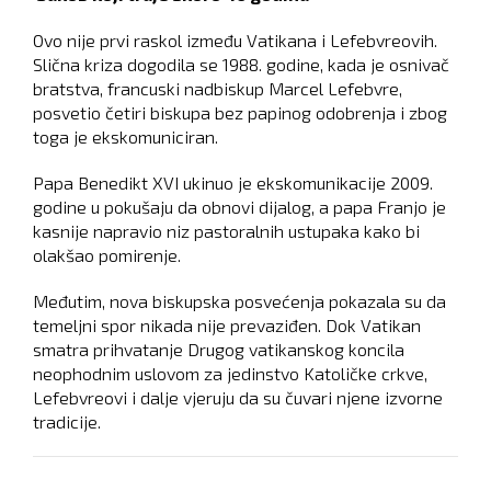
Ovo nije prvi raskol između Vatikana i Lefebvreovih.
Slična kriza dogodila se 1988. godine, kada je osnivač
bratstva, francuski nadbiskup Marcel Lefebvre,
posvetio četiri biskupa bez papinog odobrenja i zbog
toga je ekskomuniciran.
Papa Benedikt XVI ukinuo je ekskomunikacije 2009.
godine u pokušaju da obnovi dijalog, a papa Franjo je
kasnije napravio niz pastoralnih ustupaka kako bi
olakšao pomirenje.
Međutim, nova biskupska posvećenja pokazala su da
temeljni spor nikada nije prevaziđen. Dok Vatikan
smatra prihvatanje Drugog vatikanskog koncila
neophodnim uslovom za jedinstvo Katoličke crkve,
Lefebvreovi i dalje vjeruju da su čuvari njene izvorne
tradicije.