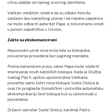
crkvu udaljile od njenog izvornog identiteta.
Vatikan, međutim, smatra da su odluke Koncila
sastavni deo katoličkog učenja i da nijedna zajednica
ne može odbaciti autoritet Pape, a istovremeno ostati
u punom zajedništvu s Crkvom.
Zašto su ekskomunicirani
Neposredni uzrok nove krize bila su biskupska
posvećenja provedena bez papinog mandata.
Prema kanonskom pravu, samo Papa može odobriti
imenovanje novih katoličkih biskupa. Kada je Družba
Svetog Pija X, uprkos upozorenjima Vatikana,
posvetila samo četiri nova biskupa, Sveta Stolica je
ovaj čin proglasila šizmatičkim i potvrdila automatsku
ekskomunikaciju šest biskupa koji su učestvovali u
posvetama.
Državni sekretar Svete Stolice, kardinal Pietro