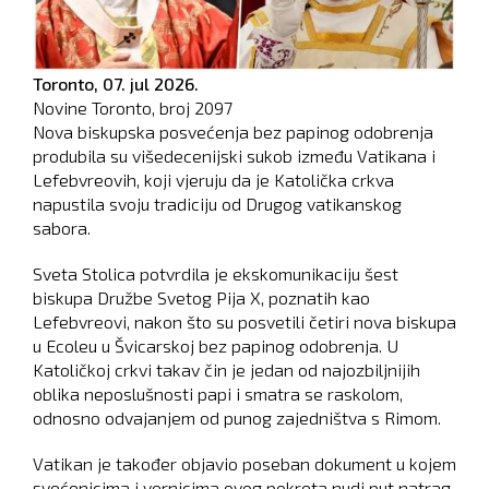
Toronto,
07. jul 2026.
Novine Toronto, broj
2097
Nova biskupska posvećenja bez papinog odobrenja
produbila su višedecenijski sukob između Vatikana i
Lefebvreovih, koji vjeruju da je Katolička crkva
napustila svoju tradiciju od Drugog vatikanskog
sabora.
Sveta Stolica potvrdila je ekskomunikaciju šest
biskupa Družbe Svetog Pija X, poznatih kao
Lefebvreovi, nakon što su posvetili četiri nova biskupa
u Ecoleu u Švicarskoj bez papinog odobrenja. U
Katoličkoj crkvi takav čin je jedan od najozbiljnijih
oblika neposlušnosti papi i smatra se raskolom,
odnosno odvajanjem od punog zajedništva s Rimom.
Vatikan je također objavio poseban dokument u kojem
svećenicima i vernicima ovog pokreta nudi put natrag