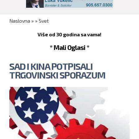
You are here
Naslovna
»
»
Svet
Više od 30 godina sa vama!
* Mali Oglasi *
SAD I KINA POTPISALI
TRGOVINSKI SPORAZUM