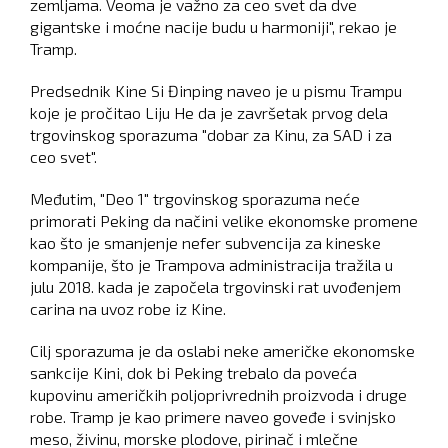
zemljama. Veoma je važno za ceo svet da dve
gigantske i moćne nacije budu u harmoniji", rekao je
Tramp.
Predsednik Kine Si Đinping naveo je u pismu Trampu
koje je pročitao Liju He da je završetak prvog dela
trgovinskog sporazuma "dobar za Kinu, za SAD i za
ceo svet".
Međutim, "Deo 1" trgovinskog sporazuma neće
primorati Peking da načini velike ekonomske promene
kao što je smanjenje nefer subvencija za kineske
kompanije, što je Trampova administracija tražila u
julu 2018. kada je započela trgovinski rat uvođenjem
carina na uvoz robe iz Kine.
Cilj sporazuma je da oslabi neke američke ekonomske
sankcije Kini, dok bi Peking trebalo da poveća
kupovinu američkih poljoprivrednih proizvoda i druge
robe. Tramp je kao primere naveo goveđe i svinjsko
meso, živinu, morske plodove, pirinač i mlečne