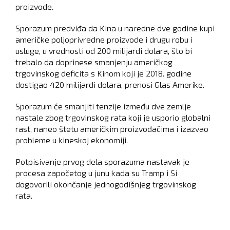
proizvode.
Sporazum predviđa da Kina u naredne dve godine kupi
američke poljoprivredne proizvode i drugu robu i
usluge, u vrednosti od 200 milijardi dolara, što bi
trebalo da doprinese smanjenju američkog
trgovinskog deficita s Kinom koji je 2018. godine
dostigao 420 milijardi dolara, prenosi Glas Amerike.
Sporazum će smanjiti tenzije između dve zemlje
nastale zbog trgovinskog rata koji je usporio globalni
rast, naneo štetu američkim proizvođačima i izazvao
probleme u kineskoj ekonomiji.
Potpisivanje prvog dela sporazuma nastavak je
procesa započetog u junu kada su Tramp i Si
dogovorili okončanje jednogodišnjeg trgovinskog
rata.