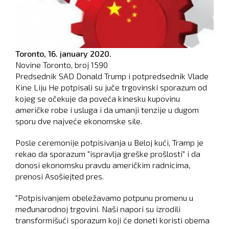
Toronto,
16. january 2020.
Novine Toronto, broj
1590
Predsednik SAD Donald Trump i potpredsednik Vlade
Kine Liju He potpisali su juče trgovinski sporazum od
kojeg se očekuje da poveća kinesku kupovinu
američke robe i usluga i da umanji tenzije u dugom
sporu dve najveće ekonomske sile.
Posle ceremonije potpisivanja u Beloj kući, Tramp je
rekao da sporazum "ispravlja greške prošlosti" i da
donosi ekonomsku pravdu američkim radnicima,
prenosi Asošiejted pres.
"Potpisivanjem obeležavamo potpunu promenu u
međunarodnoj trgovini. Naši napori su izrodili
transformišući sporazum koji će doneti koristi obema