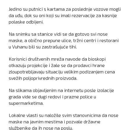
Jedino su putnici s kartama za poslednje vozove mogli
da uđu, dok su oni koji su imali rezervacije za kasnije
polaske odbijeni.
Na snimku sa stanice vidi se da gotovo svi nose
maske, a obično prepune ulice, tržni centri i restorani
u Vuhanu bili su zastrašujuće tihi.
Korisnici društvenih mreža navode da bioskopi
otkazuju projekcije i žale se da prodavci hrane
zloupotrebljavaju situaciju velikim podizanjem cena
svežih poljoprivrednih proizvoda.
Na slikama objavljenim na internetu posle izolacije
grada vide se dugi redovi i prazne police u
supermarketima.
Lokalne vlasti su naložile svim stanovnicima da nose
maske na javnim mestima i pozvale državne
službenike da ih nose na poslu.