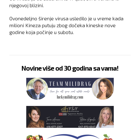
njegovoj blizini.
Ovonedeljno širenje virusa usledilo je u vreme kada
milioni Kineza putuju zbog dočeka kineske nove
godine koja počinje u subotu.
Novine više od 30 godina sa vama!