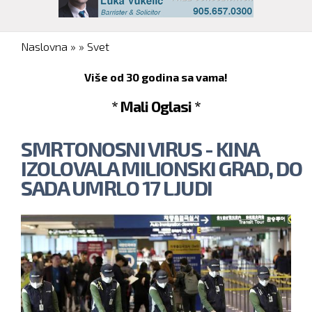
You are here
Naslovna
»
»
Svet
Više od 30 godina sa vama!
* Mali Oglasi *
SMRTONOSNI VIRUS - KINA
IZOLOVALA MILIONSKI GRAD, DO
SADA UMRLO 17 LJUDI