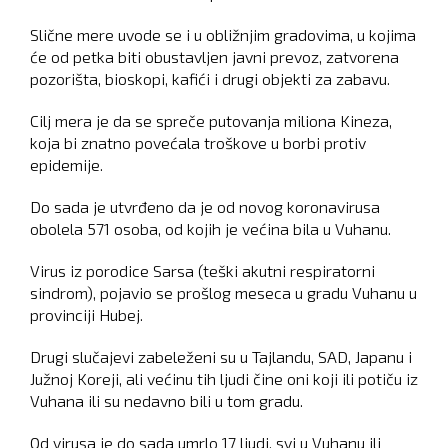
Slične mere uvode se i u obližnjim gradovima, u kojima
će od petka biti obustavljen javni prevoz, zatvorena
pozorišta, bioskopi, kafići i drugi objekti za zabavu.
Cilj mera je da se spreče putovanja miliona Kineza,
koja bi znatno povećala troškove u borbi protiv
epidemije.
Do sada je utvrđeno da je od novog koronavirusa
obolela 571 osoba, od kojih je većina bila u Vuhanu.
Virus iz porodice Sarsa (teški akutni respiratorni
sindrom), pojavio se prošlog meseca u gradu Vuhanu u
provinciji Hubej.
Drugi slučajevi zabeleženi su u Tajlandu, SAD, Japanu i
Južnoj Koreji, ali većinu tih ljudi čine oni koji ili potiču iz
Vuhana ili su nedavno bili u tom gradu.
Od virusa je do sada umrlo 17 ljudi, svi u Vuhanu ili