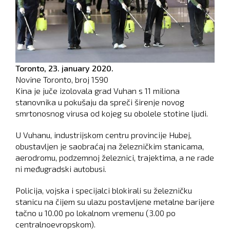
Toronto,
23. january 2020.
Novine Toronto, broj
1590
Kina je juče izolovala grad Vuhan s 11 miliona
stanovnika u pokušaju da spreči širenje novog
smrtonosnog virusa od kojeg su obolele stotine ljudi.
U Vuhanu, industrijskom centru provincije Hubej,
obustavljen je saobraćaj na železničkim stanicama,
aerodromu, podzemnoj železnici, trajektima, a ne rade
ni međugradski autobusi.
Policija, vojska i specijalci blokirali su železničku
stanicu na čijem su ulazu postavljene metalne barijere
tačno u 10.00 po lokalnom vremenu (3.00 po
centralnoevropskom).