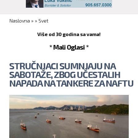
You are here
Naslovna
»
»
Svet
Više od 30 godina sa vama!
* Mali Oglasi *
STRUČNJACI SUMNJAJU NA
SABOTAŽE, ZBOG UČESTALIH
NAPADA NA TANKERE ZA NAFTU