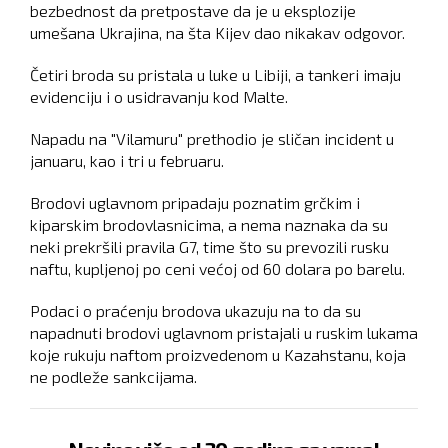
bezbednost da pretpostave da je u eksplozije
umešana Ukrajina, na šta Kijev dao nikakav odgovor.
Četiri broda su pristala u luke u Libiji, a tankeri imaju
evidenciju i o usidravanju kod Malte.
Napadu na "Vilamuru" prethodio je sličan incident u
januaru, kao i tri u februaru.
Brodovi uglavnom pripadaju poznatim grčkim i
kiparskim brodovlasnicima, a nema naznaka da su
neki prekršili pravila G7, time što su prevozili rusku
naftu, kupljenoj po ceni većoj od 60 dolara po barelu.
Podaci o praćenju brodova ukazuju na to da su
napadnuti brodovi uglavnom pristajali u ruskim lukama
koje rukuju naftom proizvedenom u Kazahstanu, koja
ne podleže sankcijama.