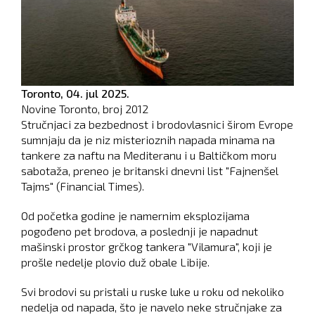
Toronto,
04. jul 2025.
Novine Toronto, broj
2012
Stručnjaci za bezbednost i brodovlasnici širom Evrope
sumnjaju da je niz misterioznih napada minama na
tankere za naftu na Mediteranu i u Baltičkom moru
sabotaža, preneo je britanski dnevni list "Fajnenšel
Tajms" (Financial Times).
Od početka godine je namernim eksplozijama
pogođeno pet brodova, a poslednji je napadnut
mašinski prostor grčkog tankera "Vilamura", koji je
prošle nedelje plovio duž obale Libije.
Svi brodovi su pristali u ruske luke u roku od nekoliko
nedelja od napada, što je navelo neke stručnjake za