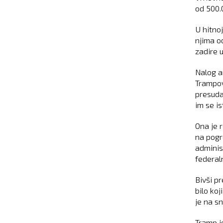
od 500.
U hitno
njima o
zadire 
Nalog a
Trampov
presuda
im se is
Ona je 
na pogr
adminis
federal
Bivši p
bilo ko
je na sn
Tramp j