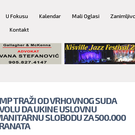
Skip to
main
U Fokusu
Kalendar
Mali Oglasi
Zanimljivo
content
Kontakt
MP TRAŽI OD VRHOVNOG SUDA
VOLU DA UKINE USLOVNU
ANITARNU SLOBODU ZA 500.000
RANATA