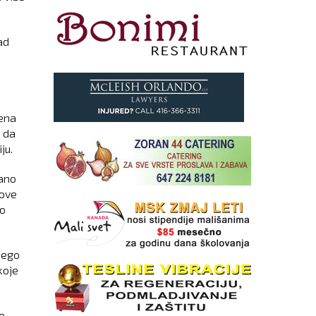
ad
jena
 da
ju.
vano
pove
io
nego
koje
e