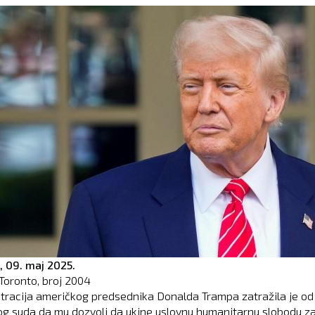
,
09. maj 2025.
Toronto, broj
2004
tracija američkog predsednika Donalda Trampa zatražila je od
g suda da mu dozvoli da ukine uslovnu humanitarnu slobodu za