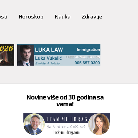
sti
Horoskop
Nauka
Zdravlje
Novine više od 30 godina sa
vama!