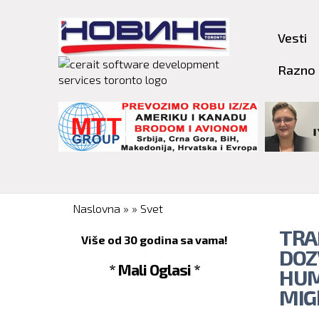
Vesti
Razno
You are here
Naslovna
»
»
Svet
TRA
Više od 30 godina sa vama!
DOZ
* Mali Oglasi *
HUM
MIG