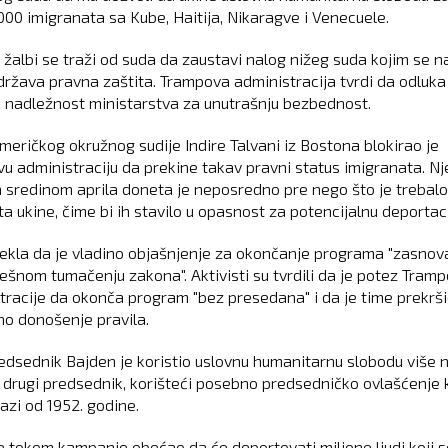
000 imigranata sa Kube, Haitija, Nikaragve i Venecuele.
j žalbi se traži od suda da zaustavi nalog nižeg suda kojim se n
država pravna zaštita. Trampova administracija tvrdi da odluka
u nadležnost ministarstva za unutrašnju bezbednost.
meričkog okružnog sudije Indire Talvani iz Bostona blokirao je
u administraciju da prekine takav pravni status imigranata. N
 sredinom aprila doneta je neposredno pre nego što je trebalo
ta ukine, čime bi ih stavilo u opasnost za potencijalnu deportaci
rekla da je vladino objašnjenje za okončanje programa "zasno
ešnom tumačenju zakona". Aktivisti su tvrdili da je potez Tram
tracije da okonča program "bez presedana" i da je time prekrš
no donošenje pravila.
redsednik Bajden je koristio uslovnu humanitarnu slobodu više 
ji drugi predsednik, korišteći posebno predsedničko ovlašćenje 
azi od 1952. godine.
e tokom kampanje obećao da će deportovati milione ljudi koji s