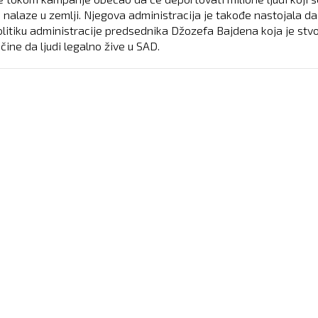
o nalaze u zemlji. Njegova administracija je takođe nastojala da
olitiku administracije predsednika Džozefa Bajdena koja je stvo
čine da ljudi legalno žive u SAD.