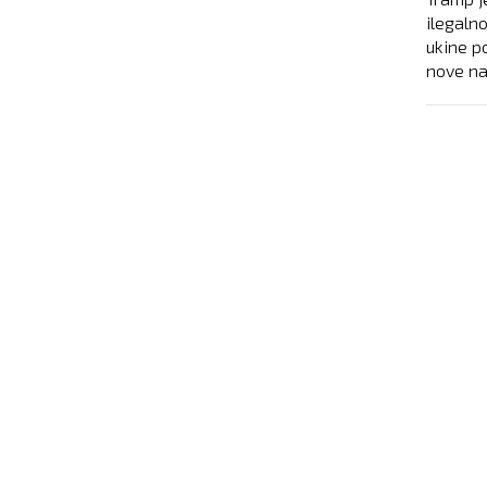
ilegaln
ukine p
nove na