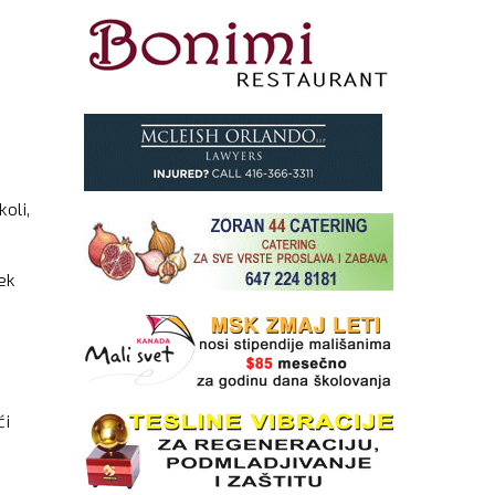
oli,
ek
ći