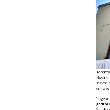
Toronto
Novine 
Ingvar 
umro je 
"Ingvar
godine 
Švedska