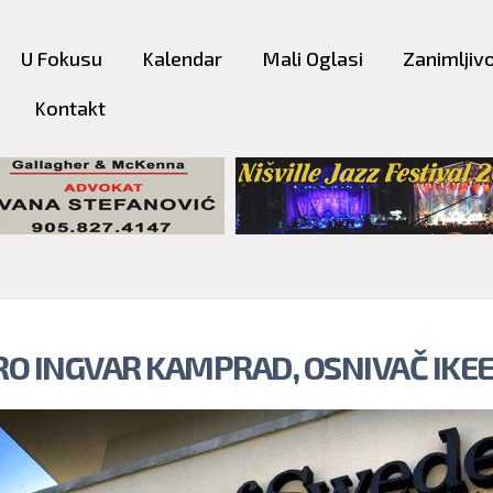
Skip to
main
U Fokusu
Kalendar
Mali Oglasi
Zanimljivo
content
Kontakt
O INGVAR KAMPRAD, OSNIVAČ IKE