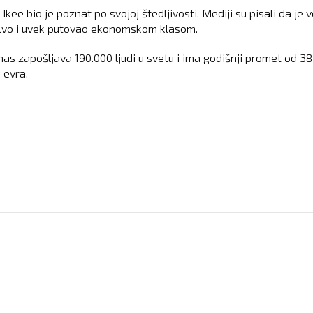
Ikee bio je poznat po svojoj štedljivosti. Mediji su pisali da je 
olvo i uvek putovao ekonomskom klasom.
nas zapošljava 190.000 ljudi u svetu i ima godišnji promet od 38
i evra.