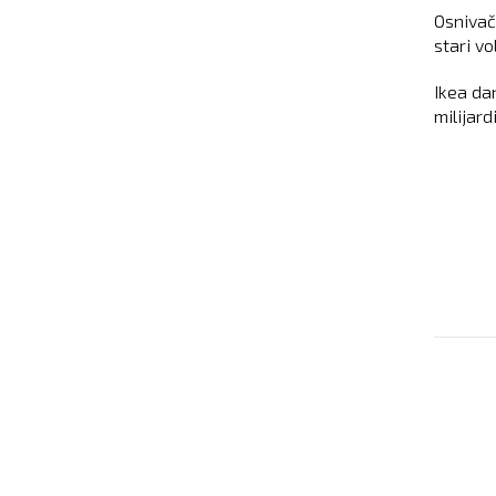
Osnivač 
stari v
Ikea da
milijard