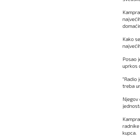
Kamprad
najveći
domaćin
Kako se
najveći
Posao j
uprkos d
"Radio 
treba ur
Njegov 
jednost
Kamprad
radnike 
kupca.