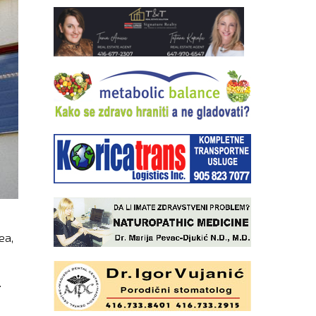
ea,
.