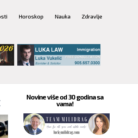
sti
Horoskop
Nauka
Zdravlje
Novine više od 30 godina sa
E
vama!