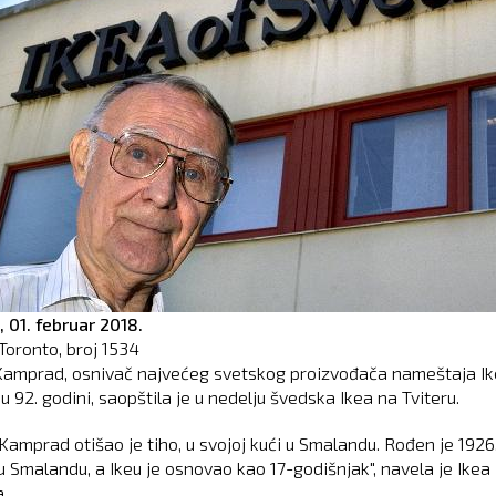
,
01. februar 2018.
Toronto, broj
1534
Kamprad, osnivač najvećeg svetskog proizvođača nameštaja Ik
u 92. godini, saopštila je u nedelju švedska Ikea na Tviteru.
 Kamprad otišao je tiho, u svojoj kući u Smalandu. Rođen je 1926
u Smalandu, a Ikeu je osnovao kao 17-godišnjak", navela je Ikea
.