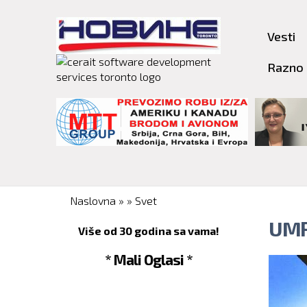
Vesti
Razno
You are here
Naslovna
»
»
Svet
UMR
Više od 30 godina sa vama!
* Mali Oglasi *