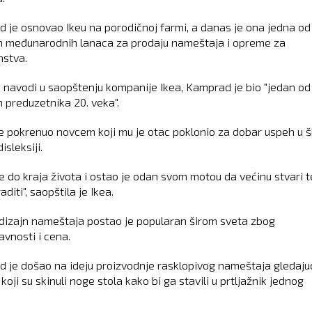
 je osnovao Ikeu na porodičnoj farmi, a danas je ona jedna od
h međunarodnih lanaca za prodaju nameštaja i opreme za
stva.
 navodi u saopštenju kompanije Ikea, Kamprad je bio "jedan od
h preduzetnika 20. veka".
e pokrenuo novcem koji mu je otac poklonio za dobar uspeh u šk
isleksiji.
je do kraja života i ostao je odan svom motou da većinu stvari t
aditi", saopštila je Ikea.
dizajn nameštaja postao je popularan širom sveta zbog
avnosti i cena.
 je došao na ideju proizvodnje rasklopivog nameštaja gledaju
koji su skinuli noge stola kako bi ga stavili u prtljažnik jednog