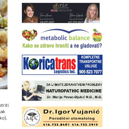
triti
sak
ko),