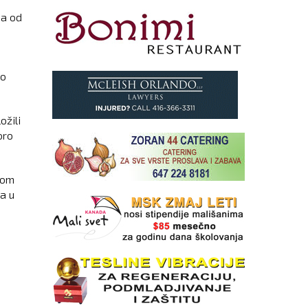
ka od
ko
ožili
oro
som
la u