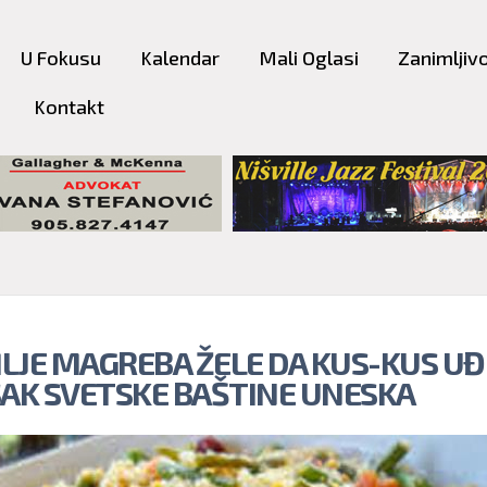
Skip to
main
U Fokusu
Kalendar
Mali Oglasi
Zanimljivo
content
Kontakt
LJE MAGREBA ŽELE DA KUS-KUS UĐ
SAK SVETSKE BAŠTINE UNESKA