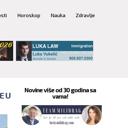
sti
Horoskop
Nauka
Zdravlje
Novine više od 30 godina sa
E U
vama!