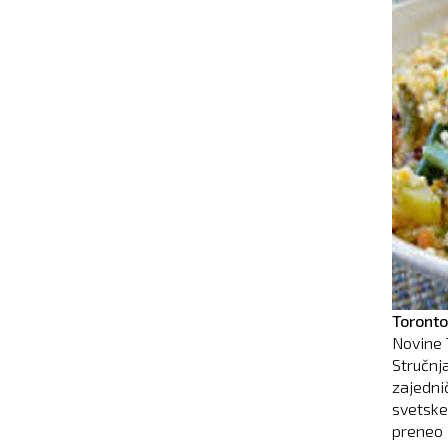
Toronto
Novine 
Stručnj
zajedni
svetske
preneo j