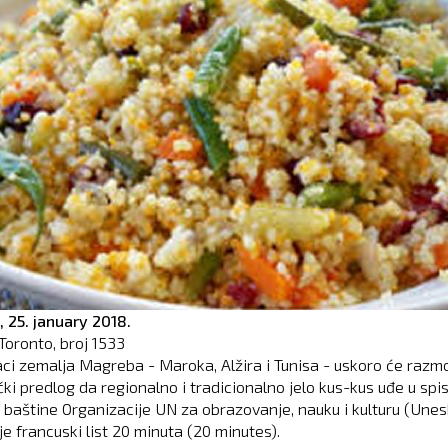
,
25. january 2018.
Toronto, broj
1533
aci zemalja Magreba - Maroka, Alžira i Tunisa - uskoro će razmo
čki predlog da regionalno i tradicionalno jelo kus-kus uđe u spi
 baštine Organizacije UN za obrazovanje, nauku i kulturu (Unes
e francuski list 20 minuta (20 minutes).