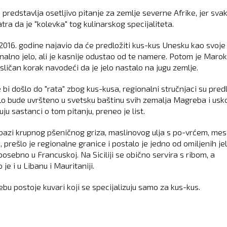
 predstavlja osetljivo pitanje za zemlje severne Afrike, jer sva
tra da je "kolevka" tog kulinarskog specijaliteta.
e 2016. godine najavio da će predložiti kus-kus Unesku kao svoje
onalno jelo, ali je kasnije odustao od te namere. Potom je Maro
sličan korak navodeći da je jelo nastalo na jugu zemlje.
bi došlo do "rata" zbog kus-kusa, regionalni stručnjaci su predl
elo bude uvršteno u svetsku baštinu svih zemalja Magreba i usk
ju sastanci o tom pitanju, preneo je list.
 bazi krupnog pšeničnog griza, maslinovog ulja s po-vrćem, me
m, prešlo je regionalne granice i postalo je jedno od omiljenih je
posebno u Francuskoj. Na Siciliji se obično servira s ribom, a
 je i u Libanu i Mauritaniji.
bu postoje kuvari koji se specijalizuju samo za kus-kus.