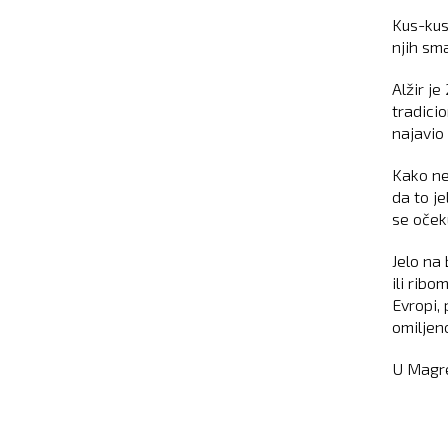
Kus-kus
njih sma
Alžir j
tradici
najavio 
Kako ne 
da to j
se očeku
Jelo na
ili ribo
Evropi, 
omiljeno
U Magre