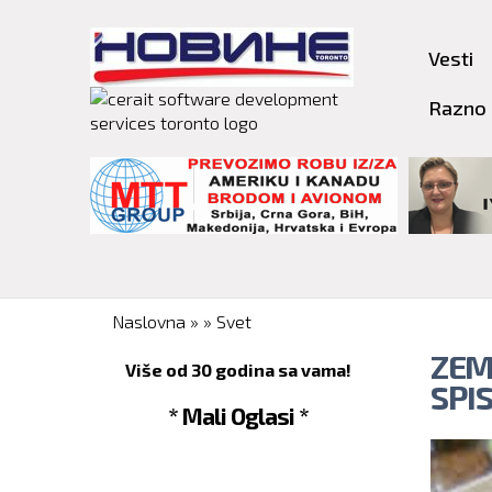
Vesti
Razno
You are here
Naslovna
»
»
Svet
ZEM
Više od 30 godina sa vama!
SPI
* Mali Oglasi *