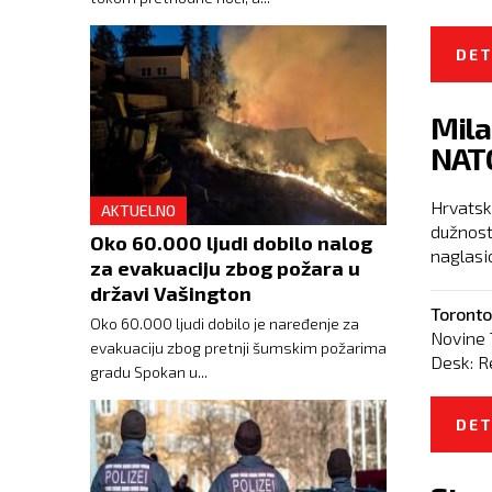
DET
Mila
NATO
Hrvatsk
AKTUELNO
dužnost
Oko 60.000 ljudi dobilo nalog
naglasi
za evakuaciju zbog požara u
državi Vašington
Toronto
Oko 60.000 ljudi dobilo je naređenje za
Novine 
evakuaciju zbog pretnji šumskim požarima
Desk:
R
gradu Spokan u...
DET