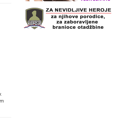
DU OD
k
om