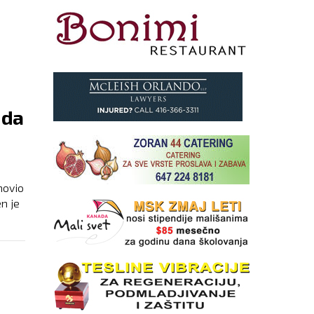
PRAVO
 da
novio
n je