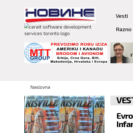
Vesti
Razno
You are here
Naslovna
VES
Evro
Infa