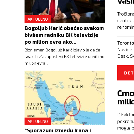
Vaši
Tročlan
AKTUELNO
centra 
renomira
Bogoljub Karić obećao svakom
bivšem radniku BK televizije
po milion evra ako...
Toronto
Novine 
Biznismen Bogoljub Karić izjavio je da će
Desk:
S
svaki bivši zaposleni BK televizije dobiti po
milion evra...
DET
Crno
mili
Direkto
pokrenu
AKTUELNO
mogle po
“Sporazum između Irana i