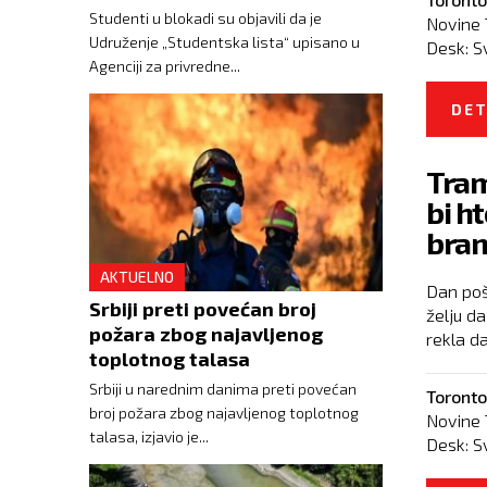
Studenti u blokadi su objavili da je
Novine 
Udruženje „Studentska lista“ upisano u
Desk:
S
Agenciji za privredne...
DET
Tram
bi h
bran
AKTUELNO
Dan poš
Srbiji preti povećan broj
želju d
požara zbog najavljenog
rekla da
toplotnog talasa
Srbiji u narednim danima preti povećan
Toronto
broj požara zbog najavljenog toplotnog
Novine 
talasa, izjavio je...
Desk:
S