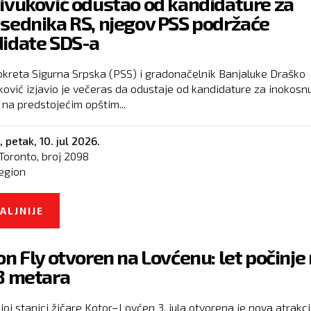
ivuković odustao od kandidature za
sednika RS, njegov PSS podržaće
idate SDS-a
okreta Sigurna Srpska (PSS) i gradonačelnik Banjaluke Draško
ković izjavio je večeras da odustaje od kandidature za inokosn
 na predstojećim opštim...
,
petak, 10. jul 2026.
Toronto, broj
2098
egion
ALJNIJE
O STANIVUKOVIĆ ODUSTAO OD KANDIDATURE
PREDSEDNIKA RS, NJEGOV PSS PODRŽAĆE
on Fly otvoren na Lovćenu: let počinje
KANDIDATE SDS-A
8 metara
joj stanici žičare Kotor–Lovćen 3. jula otvorena je nova atrakci