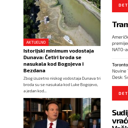
DET
Tram
Američk
AKTUELNO
premije
NATO-a u
Istorijski minimum vodostaja
Dunava: Četiri broda se
nasukala kod Bogojeva i
Toronto
Bezdana
Novine 
Desk:
S
Zbog izuzetno niskog vodostaja Dunava tri
broda su se nasukala kod Luke Bogojevo,
a jedan kod...
DET
Sudi
vrać