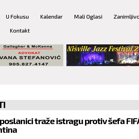
Skip to
main
U Fokusu
Kalendar
Mali Oglasi
Zanimljivo
content
Kontakt
TI
poslanici traže istragu protiv šefa FIF
ntina