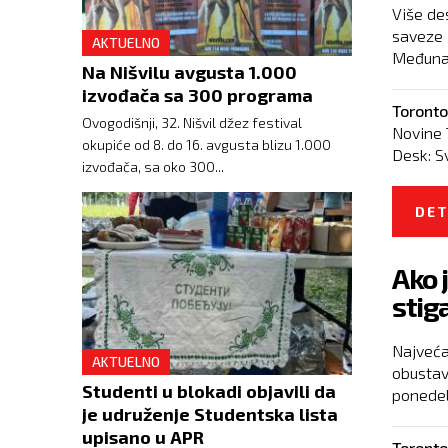
Više de
saveze 
AKTUELNO
Međunar
Na Nišvilu avgusta 1.000
izvođača sa 300 programa
Toronto
Ovogodišnji, 32. Nišvil džez festival
Novine 
okupiće od 8. do 16. avgusta blizu 1.000
Desk:
S
izvođača, sa oko 300...
DET
Ako 
stig
Najveća
AKTUELNO
obustav
Studenti u blokadi objavili da
ponedelj
je udruženje Studentska lista
upisano u APR
Toronto