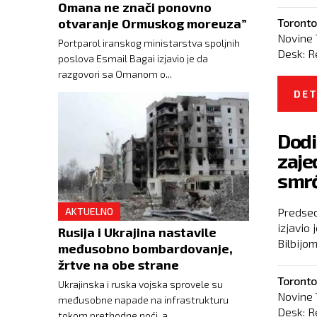
Omana ne znači ponovno
otvaranje Ormuskog moreuza”
Toronto
Novine 
Portparol iranskog ministarstva spoljnih
Desk:
R
poslova Esmail Bagai izjavio je da
razgovori sa Omanom o...
DET
Dodi
zaje
smr
AKTUELNO
Predsed
izjavio
Rusija i Ukrajina nastavile
Bilbijom
međusobno bombardovanje,
žrtve na obe strane
Toronto
Ukrajinska i ruska vojska sprovele su
Novine 
međusobne napade na infrastrukturu
Desk:
R
tokom prethodne noći, a...