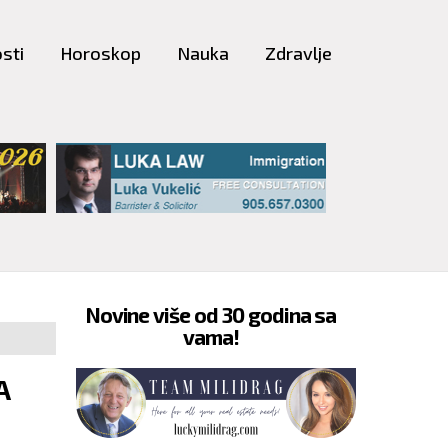
sti
Horoskop
Nauka
Zdravlje
Novine više od 30 godina sa
vama!
A