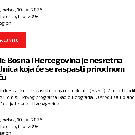
,
petak, 10. jul 2026.
Toronto, broj
2098
egion
ALJNIJE
O CRNOGORSKA POLICIJA NAJAVLJUJE NAGRA
MILION EURA ZA BORBU PROTIV KRIMINALA
k: Bosna i Hercegovina je nesretna
dnica koja će se raspasti prirodnom
ću
nik Stranke nezavisnih socijaldemokrata (SNSD) Milorad Dodi
 je u emisiji Prvog programa Radio Beograda "U sredu sa Bojan
" da je Bosna i Hercegovina...
,
petak, 10. jul 2026.
Toronto, broj
2098
egion