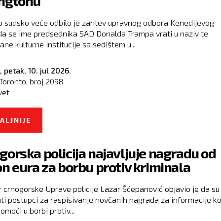
ngtonu
o sudsko veće odbilo je zahtev upravnog odbora Kenedijevog
da se ime predsednika SAD Donalda Trampa vrati u naziv te
ne kulturne institucije sa sedištem u...
,
petak, 10. jul 2026.
Toronto, broj
2098
vet
ALJNIJE
O SUDIJE NISU DOZVOLILE DA TRAMPOVO IME
VRAĆENO NA FASADU KENEDIJEVOG CENTRA U
gorska policija najavljuje nagradu od
VAŠINGTONU
on eura za borbu protiv kriminala
r crnogorske Uprave policije Lazar Šćepanović objavio je da su
ti postupci za raspisivanje novčanih nagrada za informacije ko
moći u borbi protiv...