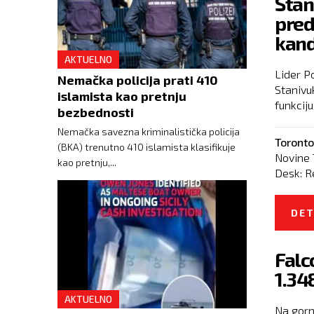
Stan
pred
kand
AKTUELNO
Lider P
Nemačka policija prati 410
Stanivu
islamista kao pretnju
funkciju
bezbednosti
Nemačka savezna kriminalistička policija
Toronto
(BKA) trenutno 410 islamista klasifikuje
Novine 
kao pretnju,...
Desk:
R
DET
Falc
1.34
AKTUELNO
Na gorn