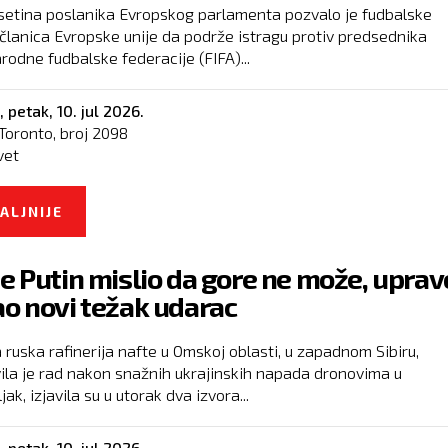
setina poslanika Evropskog parlamenta pozvalo je fudbalske
članica Evropske unije da podrže istragu protiv predsednika
odne fudbalske federacije (FIFA)...
,
petak, 10. jul 2026.
Toronto, broj
2098
vet
ALJNIJE
O EVROPOSLANICI TRAŽE ISTRAGU PROTIV ŠE
FIFA INFANTINA
je Putin mislio da gore ne može, uprav
ao novi težak udarac
 ruska rafinerija nafte u Omskoj oblasti, u zapadnom Sibiru,
ila je rad nakon snažnih ukrajinskih napada dronovima u
ak, izjavila su u utorak dva izvora...
,
petak, 10. jul 2026.