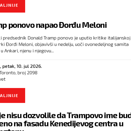
ALJNIJE
O TRAMP PREOKRENUO SAMIT NATO-A, PONO
BI HTEO GRENLAND, DANSKA KAŽE DA ĆE GA
p ponovo napao Đorđu Meloni
BRANITI
i predsednik Donald Tramp ponovo je uputio kritike italijanskoj
rki Đorđi Meloni, objavivši u nedelju, uoči ovonedeljnog samita
 Ankari, njenu i njegovu...
,
petak, 10. jul 2026.
Toronto, broj
2098
vet
ALJNIJE
O TRAMP PONOVO NAPAO ĐORĐU MELONI
je nisu dozvolile da Trampovo ime bu
eno na fasadu Kenedijevog centra u