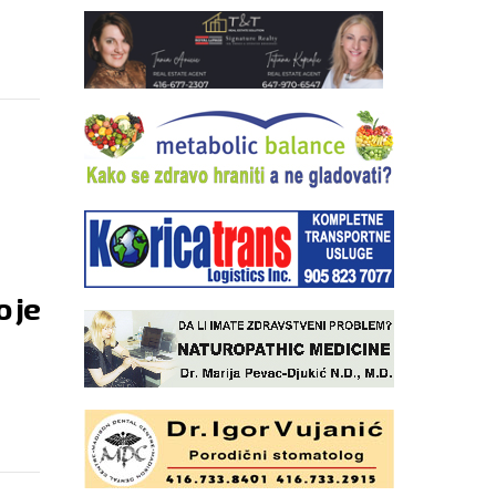
FA
o je