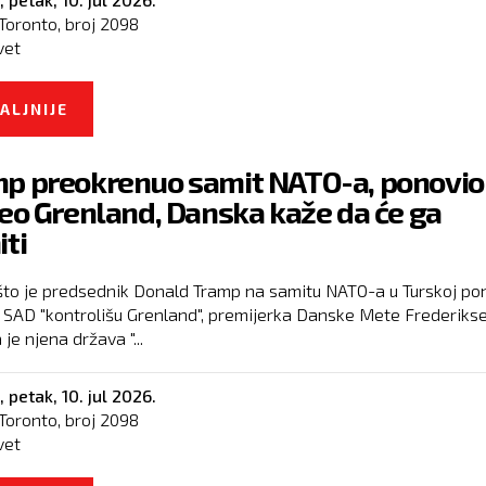
Toronto, broj
2098
vet
ALJNIJE
O AKO JE PUTIN MISLIO DA GORE NE MOŽE, U
JE STIGAO NOVI TEŽAK UDARAC
p preokrenuo samit NATO-a, ponovio
teo Grenland, Danska kaže da će ga
iti
to je predsednik Donald Tramp na samitu NATO-a u Turskoj po
a SAD "kontrolišu Grenland", premijerka Danske Mete Frederikse
 je njena država "...
,
petak, 10. jul 2026.
Toronto, broj
2098
vet