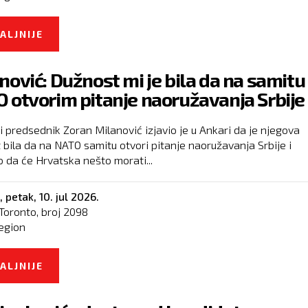
ALJNIJE
O DODIK: BOSNA I HERCEGOVINA JE NESRETN
ZAJEDNICA KOJA ĆE SE RASPASTI PRIRODNOM
nović: Dužnost mi je bila da na samitu
SMRĆU
 otvorim pitanje naoružavanja Srbije
i predsednik Zoran Milanović izjavio je u Ankari da je njegova
 bila da na NATO samitu otvori pitanje naoružavanja Srbije i
o da će Hrvatska nešto morati...
,
petak, 10. jul 2026.
Toronto, broj
2098
egion
ALJNIJE
O MILANOVIĆ: DUŽNOST MI JE BILA DA NA SA
NATO OTVORIM PITANJE NAORUŽAVANJA SRBI