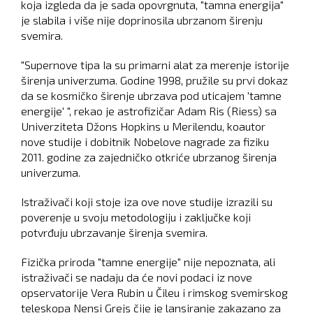
koja izgleda da je sada opovrgnuta, "tamna energija"
je slabila i više nije doprinosila ubrzanom širenju
svemira.
"Supernove tipa Ia su primarni alat za merenje istorije
širenja univerzuma. Godine 1998, pružile su prvi dokaz
da se kosmičko širenje ubrzava pod uticajem 'tamne
energije' ", rekao je astrofizičar Adam Ris (Riess) sa
Univerziteta Džons Hopkins u Merilendu, koautor
nove studije i dobitnik Nobelove nagrade za fiziku
2011. godine za zajedničko otkriće ubrzanog širenja
univerzuma.
Istraživači koji stoje iza ove nove studije izrazili su
poverenje u svoju metodologiju i zaključke koji
potvrđuju ubrzavanje širenja svemira.
Fizička priroda "tamne energije" nije nepoznata, ali
istraživači se nadaju da će novi podaci iz nove
opservatorije Vera Rubin u Čileu i rimskog svemirskog
teleskopa Nensi Grejs čije je lansiranje zakazano za