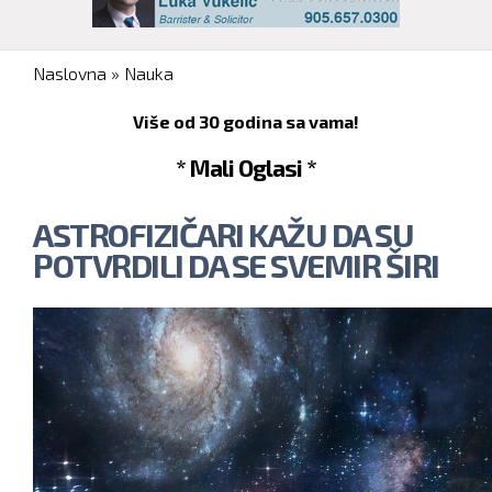
You are here
Naslovna
»
Nauka
Više od 30 godina sa vama!
* Mali Oglasi *
ASTROFIZIČARI KAŽU DA SU
POTVRDILI DA SE SVEMIR ŠIRI