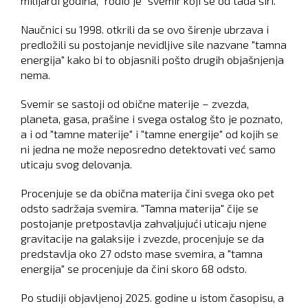
milijardi godina, "rodio je" svemir koji se od tada širi.
Naučnici su 1998. otkrili da se ovo širenje ubrzava i
predložili su postojanje nevidljive sile nazvane "tamna
energija" kako bi to objasnili pošto drugih objašnjenja
nema.
Svemir se sastoji od obične materije – zvezda,
planeta, gasa, prašine i svega ostalog što je poznato,
a i od "tamne materije" i "tamne energije" od kojih se
ni jedna ne može neposredno detektovati već samo
uticaju svog delovanja.
Procenjuje se da obična materija čini svega oko pet
odsto sadržaja svemira. "Tamna materija" čije se
postojanje pretpostavlja zahvaljujući uticaju njene
gravitacije na galaksije i zvezde, procenjuje se da
predstavlja oko 27 odsto mase svemira, a "tamna
energija" se procenjuje da čini skoro 68 odsto.
Po studiji objavljenoj 2025. godine u istom časopisu, a