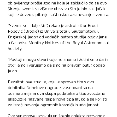
objavljenog prošle godine koje je zaključilo da se ovo
širenje svemikra više ne ubrzava što je bio zaključak
koji je doveo u pitanje suštinsko razumevanje svemira.
"Svemir se i dalje širi", rekao je astrofizičar Brodi
Popović (Brodie) iz Univerziteta u Sautemptonu u
Engleskoj, jedan od vodećih autora studije objavljene
u časopisu Monthly Notices of the Royal Astronomical
Society.
"Postoji mnogo stvari koje ne znamo i željni smo da ih
otkrijemo i verujemo da smo na pravom putu", dodao
je on.
Rezultati ove studije, koju je sproveo tim s dva
dobitnika Nobelove nagrade, zasnovani su na
posmatranjima dva skupa podataka o tipu zvezdane
eksplozije nazvane "supernova tipa Ia", koja se koristi
za izračunavanje ogromnih kosmičkih udaljenosti.
Ove supernove uzrokuju uništenje objekta nazvanog