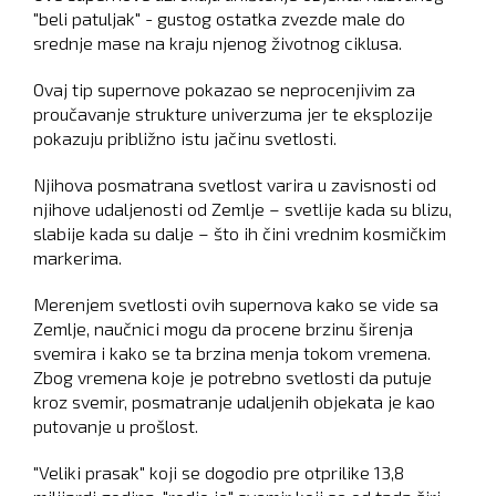
"beli patuljak" - gustog ostatka zvezde male do
srednje mase na kraju njenog životnog ciklusa.
Ovaj tip supernove pokazao se neprocenjivim za
proučavanje strukture univerzuma jer te eksplozije
pokazuju približno istu jačinu svetlosti.
Njihova posmatrana svetlost varira u zavisnosti od
njihove udaljenosti od Zemlje – svetlije kada su blizu,
slabije kada su dalje – što ih čini vrednim kosmičkim
markerima.
Merenjem svetlosti ovih supernova kako se vide sa
Zemlje, naučnici mogu da procene brzinu širenja
svemira i kako se ta brzina menja tokom vremena.
Zbog vremena koje je potrebno svetlosti da putuje
kroz svemir, posmatranje udaljenih objekata je kao
putovanje u prošlost.
"Veliki prasak" koji se dogodio pre otprilike 13,8