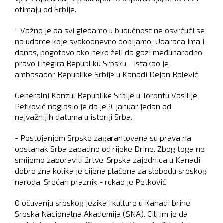
otimaju od Srbije.
- Važno je da svi gledamo u budućnost ne osvrćući se
na udarce koje svakodnevno dobijamo. Udaraca ima i
danas, pogotovo ako neko želi da gazi međunarodno
pravo i negira Republiku Srpsku - istakao je
ambasador Republike Srbije u Kanadi Dejan Ralević.
Generalni Konzul Republike Srbije u Torontu Vasilije
Petković naglasio je da je 9. januar jedan od
najvažnijih datuma u istoriji Srba.
- Postojanjem Srpske zagarantovana su prava na
opstanak Srba zapadno od rijeke Drine. Zbog toga ne
smijemo zaboraviti žrtve. Srpska zajednica u Kanadi
dobro zna kolika je cijena plaćena za slobodu srpskog
naroda. Srećan praznik - rekao je Petković.
O očuvanju srpskog jezika i kulture u Kanadi brine
Srpska Nacionalna Akademija (SNA). Cilj im je da