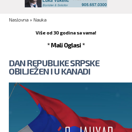
You are here
Naslovna
»
Nauka
Više od 30 godina sa vama!
* Mali Oglasi *
DAN REPUBLIKE SRPSKE
OBILJEŽEN I U KANADI