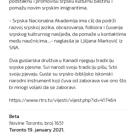
podstaknu i promovišu srpsku kulturnu baštinu i
pomažu novim srpskim imigrantima.
- Srpska Nacionalna Akademija ima cilj da podrži
razvoj srpskoj jezika, obrazovanja, folklora i čuvanja
srpskog kultrurnog nasljeđa, da pomaže u kontaktima
među naučnicima....- naglasila je Ljiljana Marković iz
SNA.
Dva guslarska društva u Kanadi njeguju tradiciju
srpske pjesme. Svi narodi svoju tradiciju pišu, Srbi
svoju pjevaju. Gusle su srpsko-biblijsko iskonski
narodni instrument koji čuva od zaborava sve ono što
bi mnogi voljeli da se zaboravi.
https://www.rtrs.tv/vijesti/vijest.php?id=417464
Beta
Novine Toronto, broj
1651
Toronto
19. january 2021.