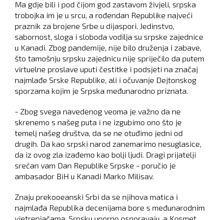
Ma gdje bili i pod čijom god zastavom živjeli, srpska
trobojka im je u srcu, a rođendan Republike najveći
praznik za brojene Srbe u dijaspori. Jedinstvo,
sabornost, sloga i sloboda vodilja su srpske zajednice
u Kanadi. Zbog pandemije, nije bilo druženja i zabave,
što tamošnju srpsku zajednicu nije spriječilo da putem
virtuelne proslave uputi čestitke i podsjeti na značaj
najmlađe Srske Republike, ali i očuvanje Dejtonskog
sporzama kojim je Srpska međunarodno priznata.
- Zbog svega navedenog veoma je važno da ne
skrenemo s našeg puta i ne izgubimo ono što je
temelj našeg društva, da se ne otuđimo jedni od
drugih. Da kao srpski narod zanemarimo nesuglasice,
da iz ovog zla izađemo kao bolji ljudi. Dragi prijatelji
srećan vam Dan Republike Srpske - poručio je
ambasador BiH u Kanadi Marko Milisav.
Znaju prekooeanski Srbi da se njihova matica i
najmlađa Republika decenijama bore s međunarodnim
vjetrenjačama. Srpsku uporno osporavaju, a Kosmet