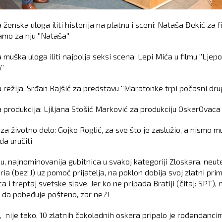
 ženska uloga iliti histerija na platnu i sceni: Nataša Đekić za f
mo za nju ''Nataša''
 muška uloga iliti najbolja seksi scena: Lepi Mića u filmu ''Ljep
''
 režija: Srđan Rajšić za predstavu ''Maratonke trpi počasni drug
a produkcija: Ljiljana Stošić Marković za produkciju OskarOvaca
za životno delo: Gojko Roglić, za sve što je zaslužio, a nismo m
da uručiti
aju, najnominovanija gubitnica u svakoj kategoriji Zloskara, neu
ria (bez J) uz pomoć prijatelja, na poklon dobija svoj zlatni pri
 i treptaj svetske slave. Jer ko ne pripada Bratiji (čitaj: SPT), 
 da pobeđuje pošteno, zar ne?!
 nije tako, 10 zlatnih čokoladnih oskara pripalo je rođendanci