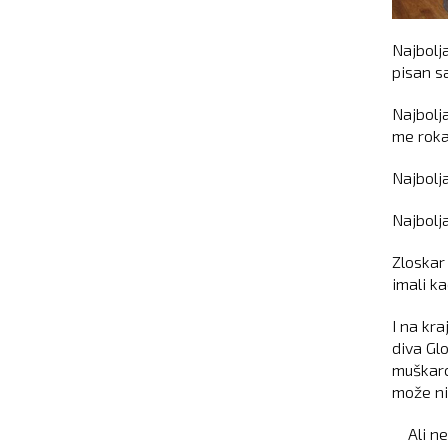
Najbolja
pisan sa
Najbolja
me roka
Najbolja
Najbolj
Zloskar 
imali ka
I na kr
diva Glo
muškarca
može ni
Ali ne,