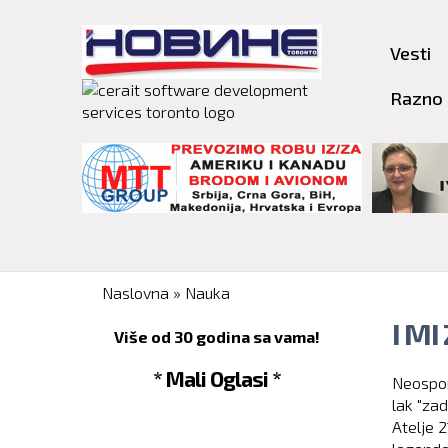
Vesti
Razno
You are here
Naslovna
»
Nauka
I M
Više od 30 godina sa vama!
* Mali Oglasi *
Neospor
lak "za
Atelje 