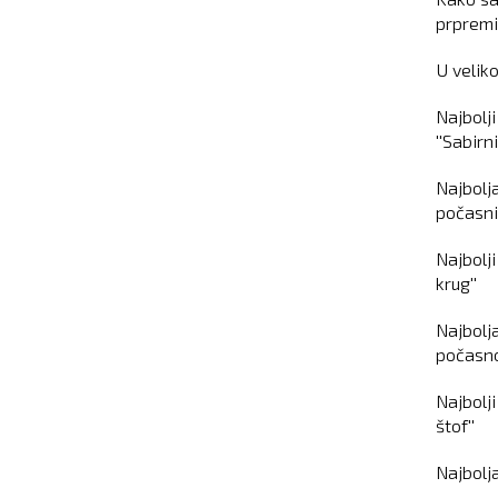
prpremi
U veliko
Najbolj
''Sabirn
Najbolj
počasni 
Najbolj
krug''
Najbolj
počasno
Najbolj
štof''
Najbolj