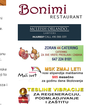
ni
e.
esnu
,
mske
ji to
eza i
i