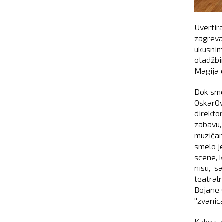
Uvertir
zagreva
ukusnim
otadžbi
Magija 
Dok smo
OskarOv
direkto
zabavu, 
muzičar,
smelo j
scene, 
nisu, s
teatral
Bojane 
''zvanic
Kako sa