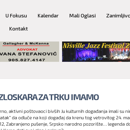
Skip to
main
U Fokusu
Kalendar
Mali Oglasi
Zanimljivo
content
Kontakt
I ZLOSKARA ZA TRKU IMAMO
no, aktivni poštovaoci bivših Ju kulturnih događanja imali su n
datak" da odluče na koji događaj da krenu tog vetrovitog 24. ma
212, Zabranjeno pušenje, Srpsko narodno pozorište… legenda d