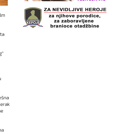
ilm
ota
''
u
tešna
merak
ne
ma