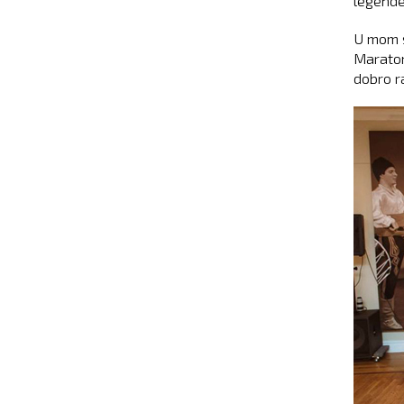
legende
U mom s
Maraton
dobro r