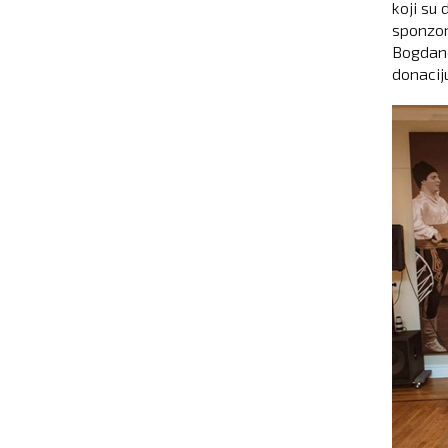
koji su 
sponzor
Bogdano
donacij