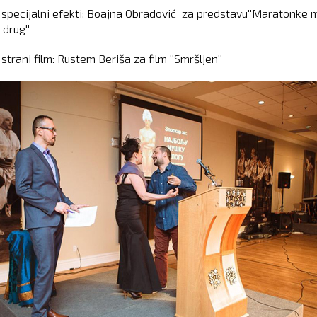
i specijalni efekti: Boajna Obradović za predstavu''Maratonke 
drug''
 strani film: Rustem Beriša za film ''Smršljen''