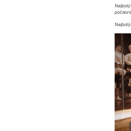
Najbolj
počasni 
Najbolji