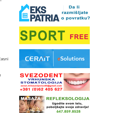
časni
e