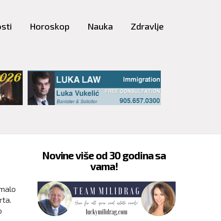
sti
Horoskop
Nauka
Zdravlje
Novine više od 30 godina sa
vama!
imalo
rta.
o