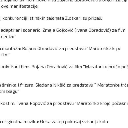
 ove manifestacije.
j konkurenciji istinskih talenata Zloskari su pripali:
i adaptirani scenario: Zmaja Gojković (Ivana Obradović) za film
i centar''
a montaža: Bojana Obradović za predstavu ''Maratonke krpe
film''
i animirani film: Bojana Obradović za film ''Maratonke preče po
a šminka i frizura: Slađana Nikšić za predstavu '' Maratonke trč
m blagu''
i kostim: Ivana Popović za predstavu ''Maratonke kroje počasni
a originalna muzika: Đeka za lep pokušaj sviranja kola