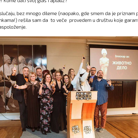
! Kome dati svoj glas i aplauz?
lučaju, bez mnogo dileme (naopako, gde smem da je priznam 
kama!) rešila sam da to veče provedem u društvu koje garan
aspoloženje.