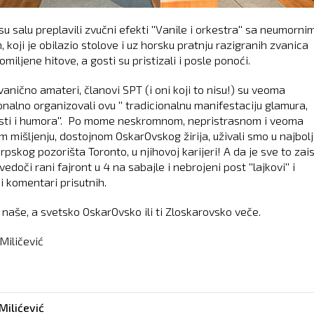
u salu preplavili zvučni efekti ''Vanile i orkestra'' sa neumorni
 koji je obilazio stolove i uz horsku pratnju razigranih zvanica
omiljene hitove, a gosti su pristizali i posle ponoći.
anično amateri, članovi SPT (i oni koji to nisu!) su veoma
onalno organizovali ovu '' tradicionalnu manifestaciju glamura,
ti i humora''. Po mome neskromnom, nepristrasnom i veoma
m mišljenju, dostojnom OskarOvskog žirija, uživali smo u najbolj
rpskog pozorišta Toronto, u njihovoj karijeri! A da je sve to zai
svedoči rani fajront u 4 na sabajle i nebrojeni post ''lajkovi'' i
i komentari prisutnih.
 naše, a svetsko OskarOvsko ili ti Zloskarovsko veče.
Miličević
Milićević