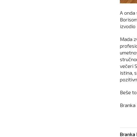
A onda s
Borisom,
izvodio 
Mada zv
profesi
umetnos
stručno
večeri S
istina, 
pozitivn
Beše to
Branka 
Branka 