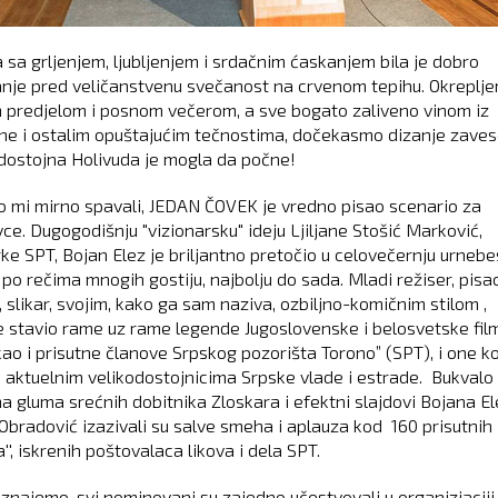
a sa grljenjem, ljubljenjem i srdačnim ćaskanjem bila je dobro
nje pred veličanstvenu svečanost na crvenom tepihu. Okreplje
 predjelom i posnom večerom, a sve bogato zaliveno vinom iz
ne i ostalim opuštajućim tečnostima, dočekasmo dizanje zaves
dostojna Holivuda je mogla da počne!
 mi mirno spavali, JEDAN ČOVEK je vredno pisao scenario za
ce. Dugogodišnju "vizionarsku" ideju Ljiljane Stošić Marković,
rke SPT, Bojan Elez je briljantno pretočio u celovečernju urneb
po rečima mnogih gostiju, najbolju do sada. Mladi režiser, pisac
 slikar, svojim, kako ga sam naziva, ozbiljno-komičnim stilom ,
e stavio rame uz rame legende Jugoslovenske i belosvetske fil
kao i prisutne članove Srpskog pozorišta Torono” (SPT), i one ko
a aktuelnim velikodostojnicima Srpske vlade i estrade. Bukvalo
na gluma srećnih dobitnika Zloskara i efektni slajdovi Bojana El
Obradović izazivali su salve smeha i aplauza kod 160 prisutnih
a'', iskrenih poštovalaca likova i dela SPT.
znajemo, svi nominovani su zajedno učestvovali u organiziaciji 