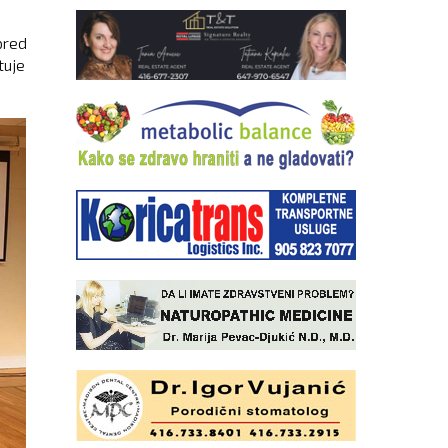
pred
tuje