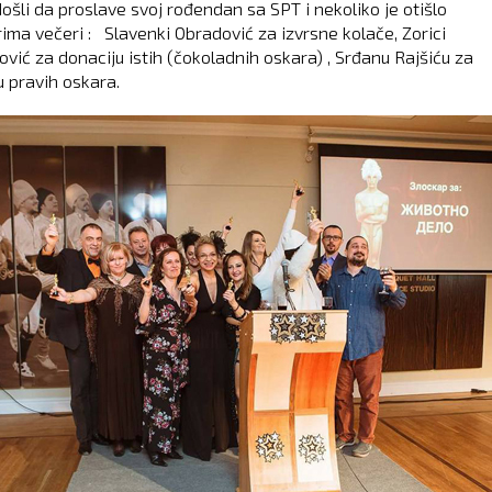
došli da proslave svoj rođendan sa SPT i nekoliko je otišlo
ima večeri : Slavenki Obradović za izvrsne kolače, Zorici
vić za donaciju istih (čokoladnih oskara) , Srđanu Rajšiću za
u pravih oskara.