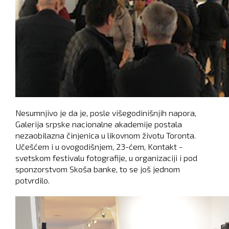
Nesumnjivo je da je, posle višegodinišnjih napora,
Galerija srpske nacionalne akademije postala
nezaobilazna činjenica u likovnom životu Toronta.
Učešćem i u ovogodišnjem, 23-ćem, Kontakt -
svetskom festivalu fotografije, u organizaciji i pod
sponzorstvom Skoša banke, to se još jednom
potvrdilo.