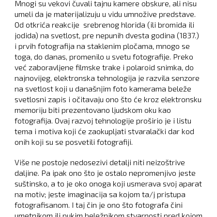
Mnogi su vekovi čuvali tajnu kamere obskure, ali nisu
umeli da je materijalizuju u vidu umnožive predstave.
Od otkrića reakcije srebrenog hlorida (ili bromida ili
jodida) na svetlost, pre nepunih dvesta godina (1837.)
i prvih fotografija na staklenim pločama, mnogo se
toga, do danas, promenilo u svetu fotografije. Preko
već zaboravljene filmske trake i polaroid snimka, do
najnovijeg, elektronska tehnologija je razvila senzore
na svetlost koji u današnjim foto kamerama beleže
svetlosni zapis i očitavaju ono što će kroz elektronsku
memoriju biti prezentovano ljudskom oku kao
fotografija. Ovaj razvoj tehnologije proširio je i listu
tema i motiva koji će zaokupljati stvaralački dar kod
onih koji su se posvetili fotografiji.
Više ne postoje nedosezivi detalji niti neizoštrive
daljine. Pa ipak ono što je ostalo nepromenjivo jeste
suštinsko, a to je oko onoga koji usmerava svoj aparat
na motiv; jeste imaginacija sa kojom ta/j pristupa
fotografisanom. I taj čin je ono što fotografa čini
umetnikom ili pukim beležnikom stvarnosti pred kojom