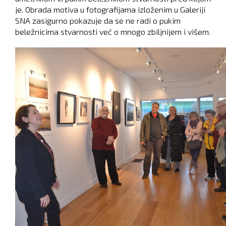
je. Obrada motiva u fotografijama izloženim u Galeriji
SNA zasigurno pokazuje da se ne radi o pukim
beležnicima stvarnosti već o mnogo zbiljnijem i višem.