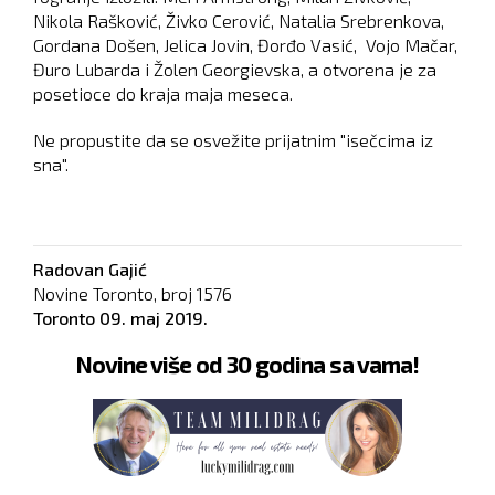
Nikola Rašković, Živko Cerović, Natalia Srebrenkova,
Gordana Došen, Jelica Jovin, Đorđo Vasić, Vojo Mačar,
Đuro Lubarda i Žolen Georgievska, a otvorena je za
posetioce do kraja maja meseca.
Ne propustite da se osvežite prijatnim "isečcima iz
sna".
Radovan Gajić
Novine Toronto, broj
1576
Toronto
09. maj 2019.
Novine više od 30 godina sa vama!