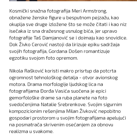
Kosmički snažna fotografija Meri Armstrong,
obnažene ženske figure u besputnom pejzažu, kao
okuplja sve druge izložene što se može čitati i kao niz
isečaka iz sna dražesnog usnulog bića, jer upravo
fotografije Taš Damjanović se i doimaju kao snovidice.
Dok Živko Cerović nastoji da lirizuje epiku sadržaja
svojih fotografija, Gordana Došen romantizuje
egzotiku svojom foto opremom.
Nikola Rašković koristi makro prisrtup da potcrta
ogromnost tehnološkog detalja - otvor avionskog
motora. Drama morfologije ljudskog lica na
fotografijama Đorđa Vasića suočena je epici
gemorfološke drame sa ruba planete na foto
svedočenjima Natalie Srebrenkove. Svojim sigurnim
kompozicionim rešenjima Milan Živković nepobitno
gospodari prostorom u svojim fotografijama apelujući
na posmatrača skrivenim osećanjem za obnovu
realizma u svakome.