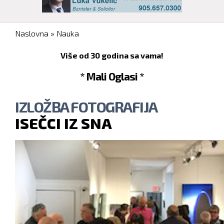
You are here
Naslovna
»
Nauka
Više od 30 godina sa vama!
* Mali Oglasi *
IZLOŽBA FOTOGRAFIJA
ISEČCI IZ SNA