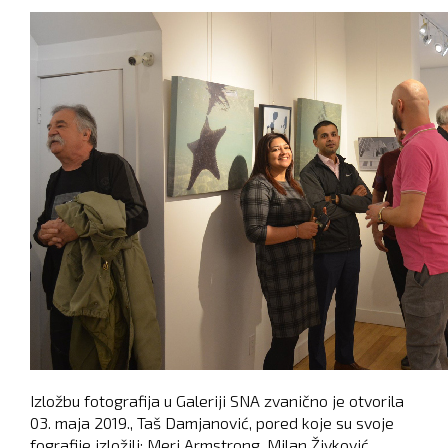
Izložbu fotografija u Galeriji SNA zvanično je otvorila
03. maja 2019., Taš Damjanović, pored koje su svoje
fografije izložili: Meri Armstrong, Milan Živković,