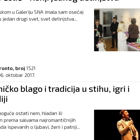
skom u Galeriju SNA imala sam osećaj
 jedan drugi svet, svet detinjstva...
ronto, broj
1521
6. oktobar 2017.
čko blago i tradicija u stihu, igri i
ji
moguće ostati nem, hladan ili
n prema salvama najromantičnijih
da ispevanih o ljubavi, ženi i patnji...