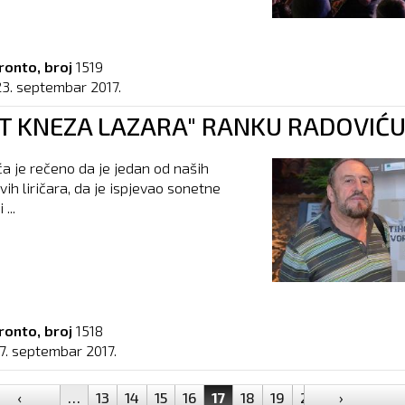
ronto, broj
1519
23. septembar 2017.
T KNEZA LAZARA" RANKU RADOVIĆ
a je rečeno da je jedan od naših
vih liričara, da je ispjevao sonetne
...
ronto, broj
1518
17. septembar 2017.
‹
…
13
14
15
16
17
18
19
20
21
›