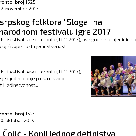
ronto, broj
1525
02. november 2017.
srpskog folklora "Sloga" na
arodnom festivalu igre 2017
i Festival igre u Torontu (TiDf 2017), ove godine je ujedinio bo
joj živopisnost i jedinstvenost.
i Festival igre u Torontu (TiDf 2017),
 je ujedinio boje plesa u svojoj
 i jedinstvenost...
ronto, broj
1524
0. oktobar 2017.
 Čolić - Konji jednog detinjstva