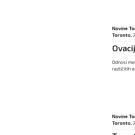
Novine To
Toronto,
Ovacij
Odnosi međ
različitih 
Novine To
Toronto,