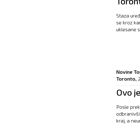
Toront
Staza uređ
se kroz ka
uklesane sl
Novine To
Toronto,
Ovo j
Posle prek
odbranivši 
kraj, a ne