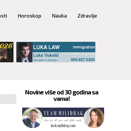
sti
Horoskop
Nauka
Zdravlje
Novine više od 30 godina sa
vama!