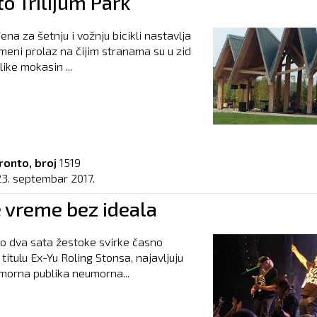
o Trilijum Park
ena za šetnju i vožnju bicikli nastavlja
meni prolaz na čijim stranama su u zid
ike mokasin ...
ronto, broj
1519
23. septembar 2017.
e vreme bez ideala
o dva sata žestoke svirke časno
titulu Ex-Yu Roling Stonsa, najavljuju
umorna publika neumorna...