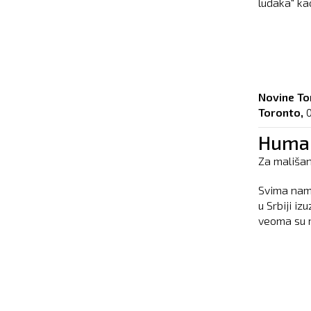
ludaka" kao
Novine To
Toronto,
Human
Za mališan
Svima nam 
u Srbiji i
veoma su m