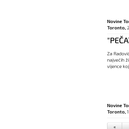
Novine To
Toronto,
"PEČA
Za Radović
najvećih ži
vijence koji 
Novine To
Toronto,
«