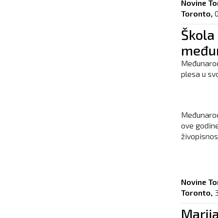
Novine To
Toronto,
Škola 
međun
Međunarodn
plesa u svo
Međunarodn
ove godine
živopisnost
Novine To
Toronto,
3
Marija