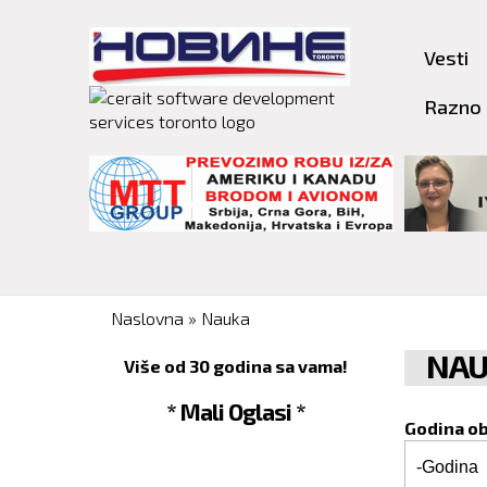
Vesti
Razno
You are here
Naslovna
»
Nauka
NAU
Više od 30 godina sa vama!
* Mali Oglasi *
Godina o
Godina o
Godina