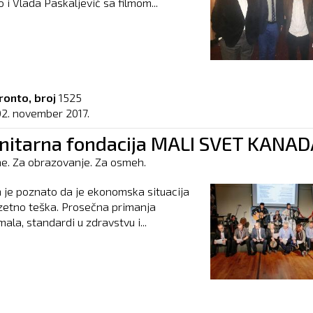
 i Vlada Paskaljević sa filmom...
ronto, broj
1525
02. november 2017.
itarna fondacija MALI SVET KANAD
e. Za obrazovanje. Za osmeh.
je poznato da je ekonomska situacija
zuzetno teška. Prosečna primanja
ala, standardi u zdravstvu i...