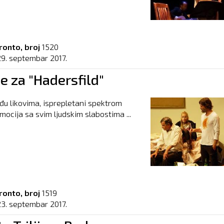
ronto, broj
1520
29. septembar 2017.
e za "Hadersfild"
u likovima, isprepletani spektrom
emocija sa svim ljudskim slabostima ...
ronto, broj
1519
23. septembar 2017.