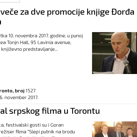
 veče za dve promocije knjige Đorđa
a
tka 10. novembra 2017. godine, u punoj
sea Tonjn Hall, 95 Lavinia avenue,
 književno predstavljanje...
ronto, broj
1527
16. november 2017.
al srpskog filma u Torontu
a, festivalski gosti su i Goran
režiser filma "Slepi putnik na brodu