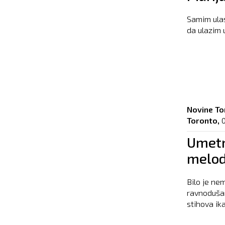
Samim ula
da ulazim u
Novine To
Toronto,
0
Umetni
melodi
Bilo je ne
ravnoduša
stihova ika