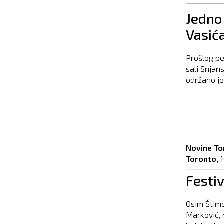
Pages
Jedno
Vasić
Prošlog pe
sali Snjan
održano je
Novine To
Toronto,
Festiv
Osim Štimc
Marković, 