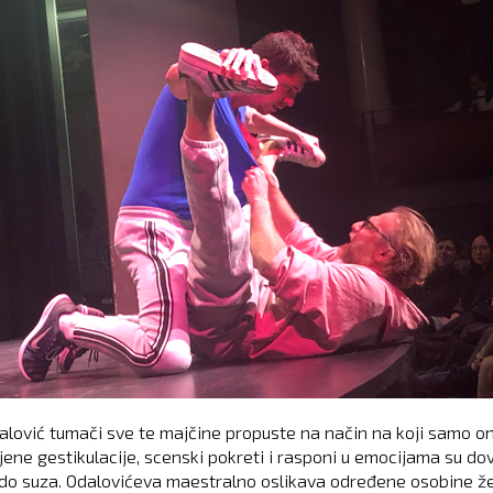
alović tumači sve te majčine propuste na način na koji samo o
jene gestikulacije, scenski pokreti i rasponi u emocijama su dov
 do suza. Odalovićeva maestralno oslikava određene osobine ž