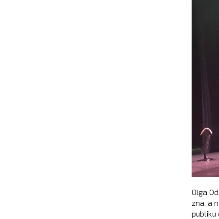
Olga Od
zna, a n
publiku