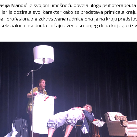
ija Mandić je svojom umešnoću dovela ulogu psihoterapeuta
 jer je dozirala svoj karakter kako se predstava primicala kraju
e i profesionalne zdravstvene radnice ona je na kraju predsta
 seksualno opsednuta i očajna žena srednjeg doba koja gazi sv