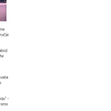
ima
ručje
aboji
ste
hvata
e
ju” -
i smo