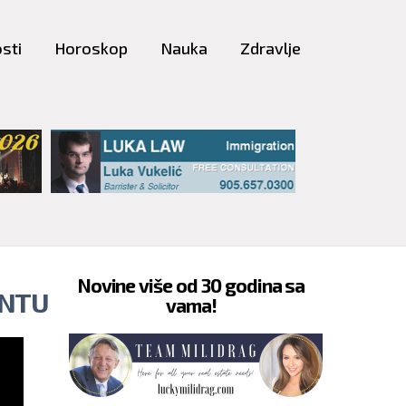
sti
Horoskop
Nauka
Zdravlje
Novine više od 30 godina sa
ONTU
vama!