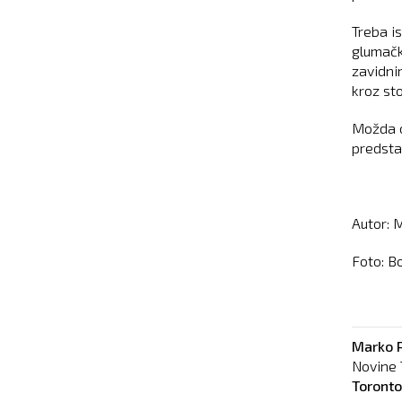
Treba i
glumački
zavidni
kroz st
Možda o
predstav
Autor: 
Foto: B
Marko P
Novine 
Toront