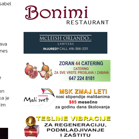
Isabel
cava
tnes
e
en
a je
nim