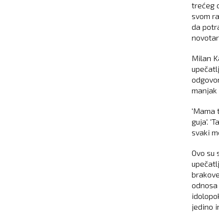
trećeg 
svom ra
da potra
novotari
Milan K
upečatlj
odgovorn
manjak 
'Mama ti
guja'. '
svaki m
Ovo su 
upečatl
brakove
odnosa 
idolopo
jedino 