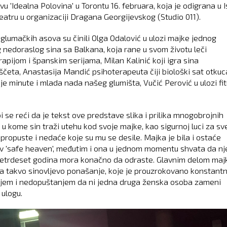
u 'Idealna Polovina' u Torontu 16. februara, koja je odigrana u 
eatru u organizaciji Dragana Georgijevskog (Studio 011).
 glumačkih asova su činili Olga Odalović u ulozi majke jednog
g nedoraslog sina sa Balkana, koja rane u svom životu leči
apijom i španskim serijama, Milan Kalinić koji igra sina
četa, Anastasija Mandić psihoterapeuta čiji biološki sat otku
je minute i mlada nada našeg glumišta, Vučić Perović u ulozi fi
.
 se reći da je tekst ove predstave slika i prilika mnogobrojnih
 u kome sin traži utehu kod svoje majke, kao sigurnoj luci za sv
 propuste i nedaće koje su mu se desile. Majka je bila i ostaće
ev 'safe heaven', međutim i ona u jednom momentu shvata da nj
četrdeset godina mora konačno da odraste. Glavnim delom majk
 za takvo sinovljevo ponašanje, koje je prouzrokovano konstant
jem i nedopuštanjem da ni jedna druga ženska osoba zameni
 ulogu.