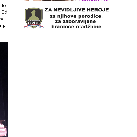
 do
. Od
ve
oja