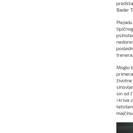
predstav
Bader T
Plejadu
tipično
psihoter
nedonoš
posledn
trenera
Moglo bi
primera
životne
sinovlj
sin od 
i kriva
tetošen
majčinu