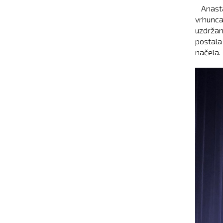
Anastas
vrhunca
uzdržan
postala
načela.