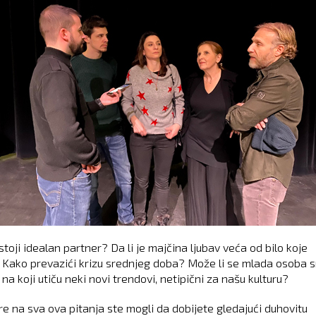
stoji idealan partner? Da li je majčina ljubav veća od bilo koje
? Kako prevazići krizu srednjeg doba? Može li se mlada osoba s
 na koji utiču neki novi trendovi, netipični za našu kulturu?
e na sva ova pitanja ste mogli da dobijete gledajući duhovitu