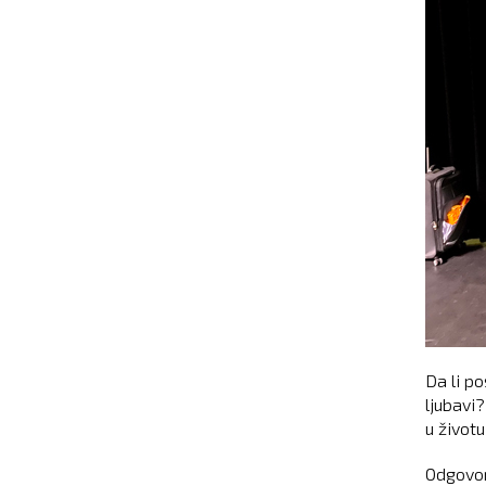
Da li po
ljubavi
u životu
Odgovor