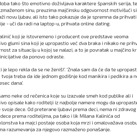
doba tako što emotivno doživljava karaktere španskih serija, t
zmaženom sinu, preuzima majčinsku odgovornost motivišući s
ži novu ljubav, ali isto tako pokazuje da je spremna da prihvati
je - uči da radi na laptop-u, prihvata online dating.
alinić koji je istovremeno i producent ove predstave veoma
ivo glumi sina koji je upropastio već dva braka i nikako ne prih
ost za situaciju u kojoj se nalazi, a to je povratak u majčino kri
inicijative da ponovo odraste.
 je lepo rekla da se ne ženiš!'. 'Znala sam da će da te upropast
Ta tvoja treba da ide jednom godišnje kod manikira i pedikira a 
esec dana'.
samo neke od rečenica koje su izazvale smeh kod publike ali i
jivo opisale kako roditelji iz najbolje namere mogu da upropast
 svoje dece. Od preterane ljubavi prema deci, nema ni zdravog
dece prema roditeljima, pa tako i lik Milana Kalinića od
klonstva ka majci postaje osoba koja mrzi i omalovažava osobu
ima razumevanja za njegovo razmaženo ponašanje.