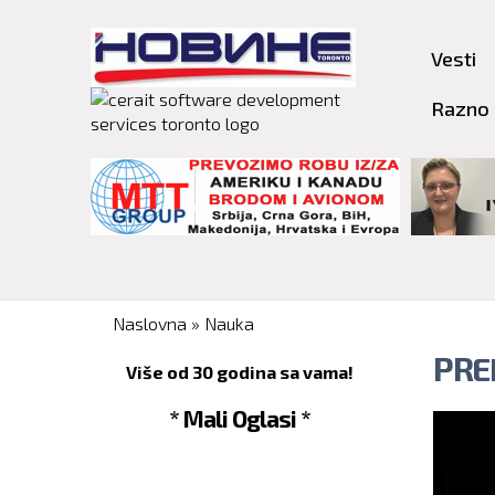
Vesti
Razno
You are here
Naslovna
»
Nauka
PRE
Više od 30 godina sa vama!
* Mali Oglasi *