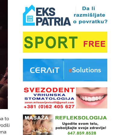
na to
odili
ena