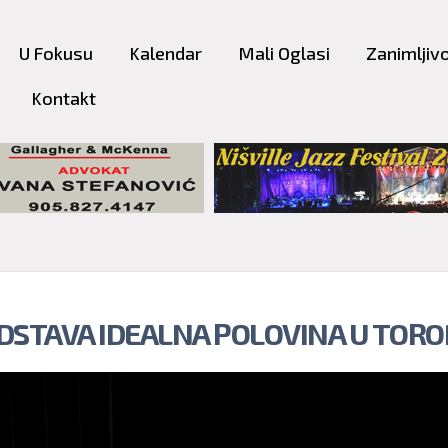
Skip to
main
U Fokusu
Kalendar
Mali Oglasi
Zanimljivo
content
Kontakt
DSTAVA IDEALNA POLOVINA U TOR