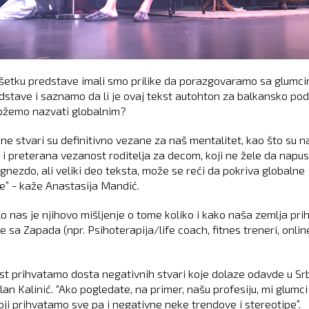
šetku predstave imali smo prilike da porazgovaramo sa glumc
dstave i saznamo da li je ovaj tekst autohton za balkansko pod
možemo nazvati globalnim?
ne stvari su definitivno vezane za naš mentalitet, kao što su n
 i preterana vezanost roditelja za decom, koji ne žele da napu
 gnezdo, ali veliki deo teksta, može se reći da pokriva globalne
e” - kaže Anastasija Mandić.
o nas je njihovo mišljenje o tome koliko i kako naša zemlja pri
 sa Zapada (npr. Psihoterapija/life coach, fitnes treneri, onlin
st prihvatamo dosta negativnih stvari koje dolaze odavde u Srbi
lan Kalinić. “Ako pogledate, na primer, našu profesiju, mi glumc
koji prihvatamo sve pa i negativne neke trendove i stereotipe”.