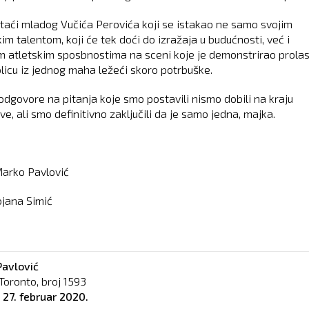
staći mladog Vučića Perovića koji se istakao ne samo svojim
m talentom, koji će tek doći do izražaja u budućnosti, već i
m atletskim sposbnostima na sceni koje je demonstrirao prol
olicu iz jednog maha ležeći skoro potrbuške.
dgovore na pitanja koje smo postavili nismo dobili na kraju
e, ali smo definitivno zaključili da je samo jedna, majka.
Marko Pavlović
ojana Simić
avlović
Toronto, broj
1593
o
27. februar 2020.