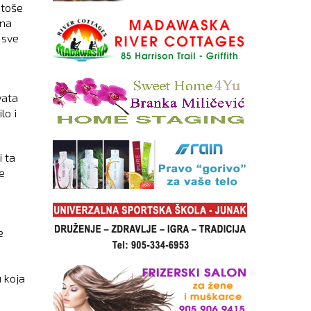
etoše
ina
 sve
vata
lo i
i ta
ne
e
 koja