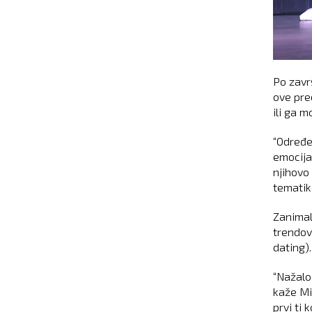
Po zavr
ove pre
ili ga 
“Određe
emocija
njihovo
tematik
Zanimal
trendove
dating).
“Nažalo
kaže Mi
prvi ti 