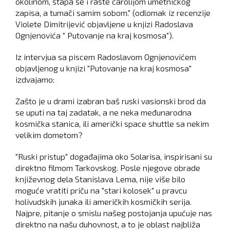
okolinom, stapa se i raste čarolijom umetničkog
zapisa, a tumači samim sobom." (odlomak iz recenzije
Violete Dimitrijević objavljene u knjizi Radoslava
Ognjenovića " Putovanje na kraj kosmosa").
Iz intervjua sa piscem Radoslavom Ognjenovićem
objavljenog u knjizi "Putovanje na kraj kosmosa"
izdvajamo:
Zašto je u drami izabran baš ruski vasionski brod da
se uputi na taj zadatak, a ne neka međunarodna
kosmička stanica, ili američki space shuttle sa nekim
velikim dometom?
"Ruski pristup" događajima oko Solarisa, inspirisani su
direktno filmom Tarkovskog. Posle njegove obrade
književnog dela Stanislava Lema, nije više bilo
moguće vratiti priču na "stari kolosek" u pravcu
holivudskih junaka ili američkih kosmičkih serija.
Najpre, pitanje o smislu našeg postojanja upućuje nas
direktno na našu duhovnost, a to je oblast najbliža