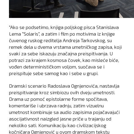
"Ako se podsetimo, knjiga poljskog pisca Stanislava
Lema "Solaris", a zatim i film po motivima iz knjige
čuvenog ruskog reditelja Andreja Tarkovskog, su
remek dela u dvema vrstama umetničkog zapisa, koji
svaki za sebe iskazuju značajna preispitivanja. U
potrazi za krajem kosmosa čovek, kao misleće biće,
vođen determinističkom voljom, suočava se i
preispituje sebe samog kao i sebe u grupi.
Dramski scenario Radoslava Ognjenovića, nastavlja
preispitivanje kroz simbiozu ovih dveju umetnosti.
Drama uz pomoć epistolarne forme spočitava,
komentariše i ubrzava radnju, zatim vizuelnu
umetnost kombinuje sa audio zapisima pojačavajući
asocijativnost naizgled jasne priče u trajanju od
nekoliko sati. Komunikaciju kao civilizacijskog
kočničara Ognjenović u ovom dramskom tekstu