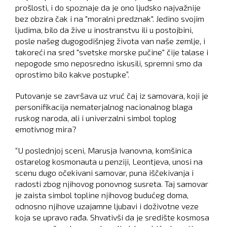
prošlosti, i do spoznaje da je ono ljudsko najvažnije
bez obzira čak i na "moralni predznak". Jedino svojim
ljudima, bilo da žive u inostranstvu ili u postojbini,
posle našeg dugogodišnjeg života van naše zemlje, i
takoreći na sred "svetske morske pučine" čije talase i
nepogode smo neposredno iskusili, spremni smo da
oprostimo bilo kakve postupke”.
Putovanje se završava uz vruć čaj iz samovara, koji je
personifikacija nematerjalnog nacionalnog blaga
ruskog naroda, ali i univerzalni simbol toplog
emotivnog mira?
“U poslednjoj sceni, Marusja Ivanovna, komšinica
ostarelog kosmonauta u penziji, Leontjeva, unosi na
scenu dugo očekivani samovar, puna iščekivanja i
radosti zbog njihovog ponovnog susreta. Taj samovar
je zaista simbol topline njihovog budućeg doma,
odnosno njihove uzajamne ljubavi i doživotne veze
koja se upravo rađa. Shvativši da je središte kosmosa