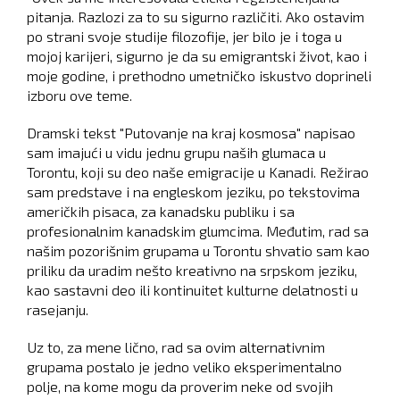
pitanja. Razlozi za to su sigurno različiti. Ako ostavim
po strani svoje studije filozofije, jer bilo je i toga u
mojoj karijeri, sigurno je da su emigrantski život, kao i
moje godine, i prethodno umetničko iskustvo doprineli
izboru ove teme.
Dramski tekst "Putovanje na kraj kosmosa" napisao
sam imajući u vidu jednu grupu naših glumaca u
Torontu, koji su deo naše emigracije u Kanadi. Režirao
sam predstave i na engleskom jeziku, po tekstovima
američkih pisaca, za kanadsku publiku i sa
profesionalnim kanadskim glumcima. Međutim, rad sa
našim pozorišnim grupama u Torontu shvatio sam kao
priliku da uradim nešto kreativno na srpskom jeziku,
kao sastavni deo ili kontinuitet kulturne delatnosti u
rasejanju.
Uz to, za mene lično, rad sa ovim alternativnim
grupama postalo je jedno veliko eksperimentalno
polje, na kome mogu da proverim neke od svojih