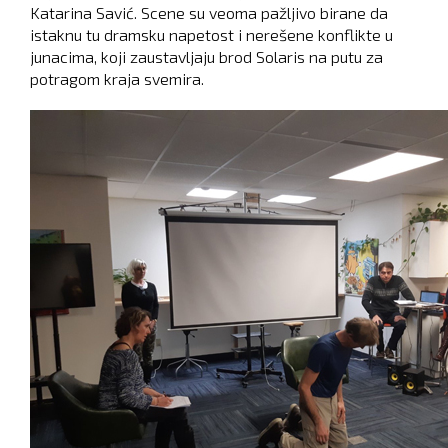
Katarina Savić. Scene su veoma pažljivo birane da
istaknu tu dramsku napetost i nerešene konflikte u
junacima, koji zaustavljaju brod Solaris na putu za
potragom kraja svemira.