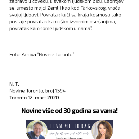
zapravo u čoveku, u svakom ljudskom biću, Leontjev
se, umesto majci Zemlji kao kod Tarkovskog, vraća
svojoj ljubavi. Povratak kući sa kraja kosmosa tako
postaje povratak ka našim izvornim osećanjima,
povratak ka onome ljudskom u nama”.
Foto: Arhiva “Novine Toronto”
N. T.
Novine Toronto, broj
1594
Toronto
12. mart 2020.
Novine više od 30 godina sa vama!