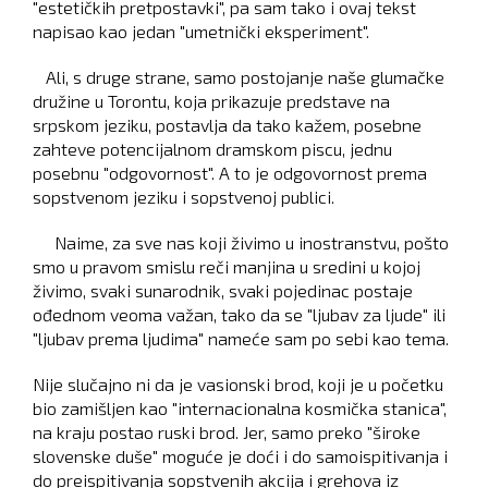
"estetičkih pretpostavki", pa sam tako i ovaj tekst
napisao kao jedan "umetnički eksperiment".
Ali, s druge strane, samo postojanje naše glumačke
družine u Torontu, koja prikazuje predstave na
srpskom jeziku, postavlja da tako kažem, posebne
zahteve potencijalnom dramskom piscu, jednu
posebnu "odgovornost". A to je odgovornost prema
sopstvenom jeziku i sopstvenoj publici.
Naime, za sve nas koji živimo u inostranstvu, pošto
smo u pravom smislu reči manjina u sredini u kojoj
živimo, svaki sunarodnik, svaki pojedinac postaje
ođednom veoma važan, tako da se "ljubav za ljude" ili
"ljubav prema ljudima" nameće sam po sebi kao tema.
Nije slučajno ni da je vasionski brod, koji je u početku
bio zamišljen kao "internacionalna kosmička stanica",
na kraju postao ruski brod. Jer, samo preko "široke
slovenske duše" moguće je doći i do samoispitivanja i
do preispitivanja sopstvenih akcija i grehova iz