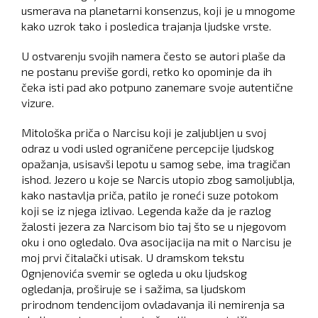
usmerava na planetarni konsenzus, koji je u mnogome
kako uzrok tako i posledica trajanja ljudske vrste.
U ostvarenju svojih namera često se autori plaše da
ne postanu previše gordi, retko ko opominje da ih
čeka isti pad ako potpuno zanemare svoje autentične
vizure.
Mitološka priča o Narcisu koji je zaljubljen u svoj
odraz u vodi usled ograničene percepcije ljudskog
opažanja, usisavši lepotu u samog sebe, ima tragičan
ishod. Jezero u koje se Narcis utopio zbog samoljublja,
kako nastavlja priča, patilo je roneći suze potokom
koji se iz njega izlivao. Legenda kaže da je razlog
žalosti jezera za Narcisom bio taj što se u njegovom
oku i ono ogledalo. Ova asocijacija na mit o Narcisu je
moj prvi čitalački utisak. U dramskom tekstu
Ognjenovića svemir se ogleda u oku ljudskog
ogledanja, proširuje se i sažima, sa ljudskom
prirodnom tendencijom ovladavanja ili nemirenja sa