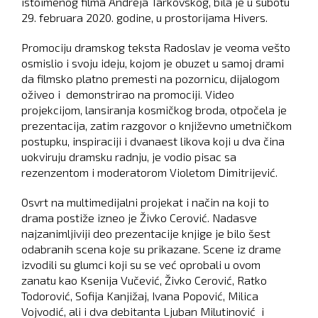
istoimenog filma Andreja Tarkovskog, bila je u subotu
29. februara 2020. godine, u prostorijama Hivers.
Promociju dramskog teksta Radoslav je veoma vešto
osmislio i svoju ideju, kojom je obuzet u samoj drami
da filmsko platno premesti na pozornicu, dijalogom
oživeo i demonstrirao na promociji. Video
projekcijom, lansiranja kosmičkog broda, otpočela je
prezentacija, zatim razgovor o književno umetničkom
postupku, inspiraciji i dvanaest likova koji u dva čina
uokviruju dramsku radnju, je vodio pisac sa
rezenzentom i moderatorom Violetom Dimitrijević.
Osvrt na multimedijalni projekat i način na koji to
drama postiže izneo je Živko Cerović. Nadasve
najzanimljiviji deo prezentacije knjige je bilo šest
odabranih scena koje su prikazane. Scene iz drame
izvodili su glumci koji su se već oprobali u ovom
zanatu kao Ksenija Vučević, Živko Cerović, Ratko
Todorović, Sofija Kanjižaj, Ivana Popović, Milica
Vojvodić, ali i dva debitanta Ljuban Milutinović i