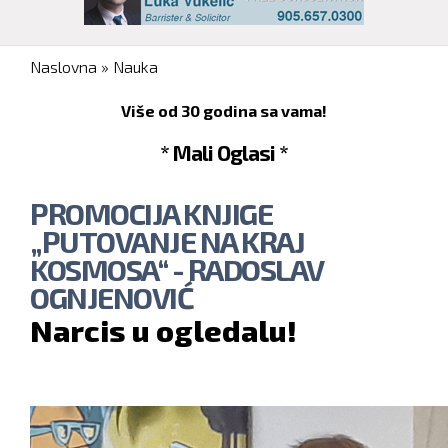
You are here
Naslovna
»
Nauka
Više od 30 godina sa vama!
* Mali Oglasi *
PROMOCIJA KNJIGE
„PUTOVANJE NA KRAJ
KOSMOSA“ - RADOSLAV
OGNJENOVIĆ
Narcis u ogledalu!