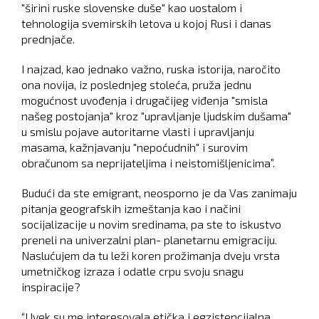
"širini ruske slovenske duše" kao uostalom i
tehnologija svemirskih letova u kojoj Rusi i danas
prednjače.
I najzad, kao jednako važno, ruska istorija, naročito
ona novija, iz poslednjeg stoleća, pruža jednu
mogućnost uvođenja i drugačijeg viđenja "smisla
našeg postojanja" kroz "upravljanje ljudskim dušama"
u smislu pojave autoritarne vlasti i upravljanju
masama, kažnjavanju "nepoćudnih" i surovim
obračunom sa neprijateljima i neistomišljenicima”.
Budući da ste emigrant, neosporno je da Vas zanimaju
pitanja geografskih izmeštanja kao i načini
socijalizacije u novim sredinama, pa ste to iskustvo
preneli na univerzalni plan- planetarnu emigraciju.
Naslućujem da tu leži koren prožimanja dveju vrsta
umetničkog izraza i odatle crpu svoju snagu
inspiracije?
“Uvek su me interesovala etička i egzistencijalna