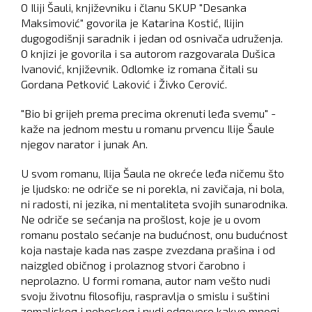
O Iliji Šauli, književniku i članu SKUP "Desanka
Maksimović" govorila je Katarina Kostić, Ilijin
dugogodišnji saradnik i jedan od osnivača udruženja.
O knjizi je govorila i sa autorom razgovarala Dušica
Ivanović, književnik. Odlomke iz romana čitali su
Gordana Petković Laković i Živko Cerović.
"Bio bi grijeh prema precima okrenuti leđa svemu" -
kaže na jednom mestu u romanu prvencu Ilije Šaule
njegov narator i junak An.
U svom romanu, Ilija Šaula ne okreće leđa ničemu što
je ljudsko: ne odriče se ni porekla, ni zavičaja, ni bola,
ni radosti, ni jezika, ni mentaliteta svojih sunarodnika.
Ne odriče se sećanja na prošlost, koje je u ovom
romanu postalo sećanje na budućnost, onu budućnost
koja nastaje kada nas zaspe zvezdana prašina i od
naizgled običnog i prolaznog stvori čarobno i
neprolazno. U formi romana, autor nam vešto nudi
svoju životnu filosofiju, raspravlja o smislu i suštini
zemaljskog i nebeskog i nudi odgovore kakve mnogi