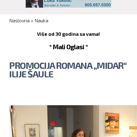
You are here
Naslovna
»
Nauka
Više od 30 godina sa vama!
* Mali Oglasi *
PROMOCIJA ROMANA „MIDAR“
ILIJE ŠAULE