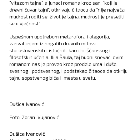
"vitezom tajne", a junaci romana kroz san, "koji je
drevni čuvar tajni", otkrivaju čitaocu da "nije najveća
mudrost roditi se; život je tajna, mudrost je preseliti
se u vječnost".
Uspešnom upotrebom metarafora i alegorija,
zahvatanjem iz bogatih drevnih mitova,
staroslovenskih i istočnih, kao i hrišćanskog i
filosofskih učenja, Ilija Šaula, taj budni snevač, ovim
romanom nas je proveo kroz predele uma i duše,
svesnog i podsvesnog, i podstakao čitaoce da otkriju
tajnu sopstvenog bića i mesta u svetu.
Dušica Ivanović
Foto: Zoran Vujanović
Dušica Ivanović