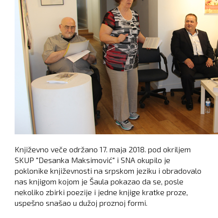
Književno veče održano 17. maja 2018. pod okriljem
SKUP "Desanka Maksimović" i SNA okupilo je
poklonike književnosti na srpskom jeziku i obradovalo
nas knjigom kojom je Šaula pokazao da se, posle
nekoliko zbirki poezije i jedne knjige kratke proze,
uspešno snašao u dužoj proznoj formi.