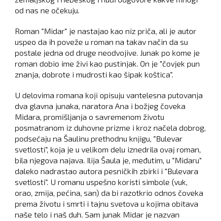
od nas ne očekuju.
Roman "Midar" je nastajao kao niz priča, ali je autor
uspeo da ih poveže u roman na takav način da su
postale jedna od druge neodvojive. Junak po kome je
roman dobio ime živi kao pustinjak. On je "čovjek pun
znanja, dobrote i mudrosti kao šipak koštica".
U delovima romana koji opisuju vantelesna putovanja
dva glavna junaka, naratora Ana i božjeg čoveka
Midara, promišljanja o savremenom životu
posmatranom iz duhovne prizme i kroz načela dobrog,
podsećaju na Šaulinu prethodnu knjigu, "Bulevar
svetlosti", koja je u velikom delu iznedrila ovaj roman,
bila njegova najava. Ilija Šaula je, međutim, u "Midaru"
daleko nadrastao autora pesničkih zbirki i "Bulevara
svetlosti". U romanu uspešno koristi simbole (vuk,
orao, zmija, pećina, san) da bi razotkrio odnos čoveka
prema životu i smrti i tajnu svetova u kojima obitava
naše telo i naš duh. Sam junak Midar je nazvan