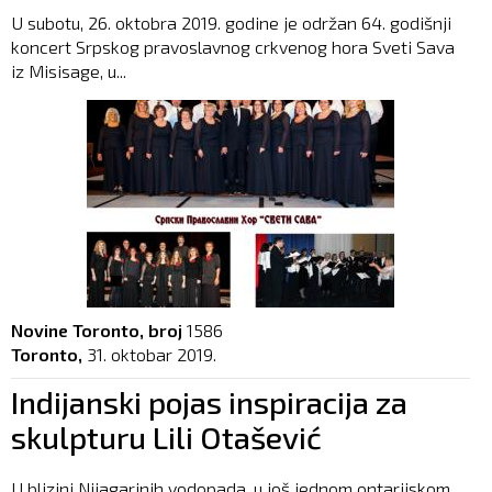
U subotu, 26. oktobra 2019. godine je održan 64. godišnji
koncert Srpskog pravoslavnog crkvenog hora Sveti Sava
iz Misisage, u...
Novine Toronto, broj
1586
Toronto,
31. oktobar 2019.
Indijanski pojas inspiracija za
skulpturu Lili Otašević
U blizini Nijagarinih vodopada, u još jednom ontarijskom