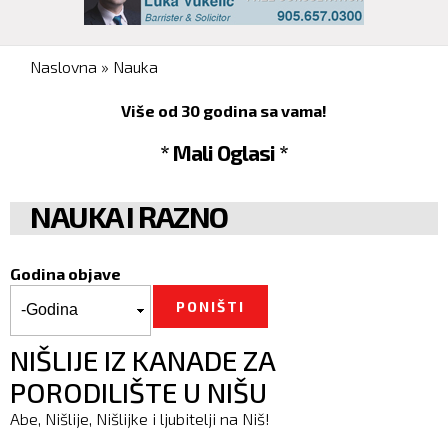
You are here
Naslovna
»
Nauka
Više od 30 godina sa vama!
* Mali Oglasi *
NAUKA I RAZNO
Godina objave
Godina objave
Godina
NIŠLIJE IZ KANADE ZA
PORODILIŠTE U NIŠU
Abe, Nišlije, Nišlijke i ljubitelji na Niš!