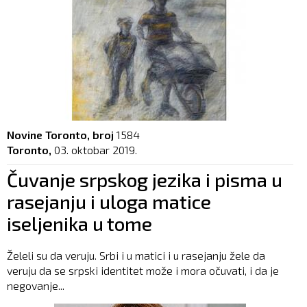
Novine Toronto, broj
1584
Toronto,
03. oktobar 2019.
Čuvanje srpskog jezika i pisma u
rasejanju i uloga matice
iseljenika u tome
Želeli su da veruju. Srbi i u matici i u rasejanju žele da
veruju da se srpski identitet može i mora očuvati, i da je
negovanje...