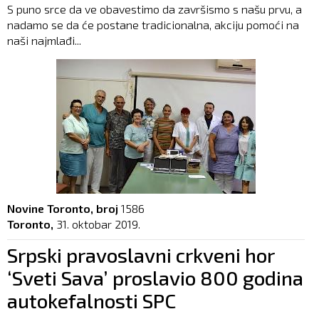
S puno srce da ve obavestimo da završismo s našu prvu, a
nadamo se da će postane tradicionalna, akciju pomoći na
naši najmlađi...
Novine Toronto, broj
1586
Toronto,
31. oktobar 2019.
Srpski pravoslavni crkveni hor
‘Sveti Sava’ proslavio 800 godina
autokefalnosti SPC