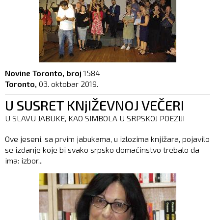
Novine Toronto, broj
1584
Toronto,
03. oktobar 2019.
U SUSRET KNjIŽEVNOJ VEČERI
U SLAVU JABUKE, KAO SIMBOLA U SRPSKOJ POEZIJI
Ove jeseni, sa prvim jabukama, u izlozima knjižara, pojavilo
se izdanje koje bi svako srpsko domaćinstvo trebalo da
ima: izbor...