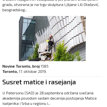
gradu, otvorena je na trgu skulptura Ljiljane Lili Otašević,
beogradskog...
Novine Toronto, broj
1585
Toronto,
17. oktobar 2019.
Susret matice i rasejanja
U Patersonu (SAD) je 28.septembra održana svečana
akademija povodom sedam decenija postojanja Matice
iseljenika i Srba u regionu i...