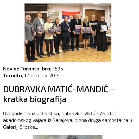
Novine Toronto, broj
1585
Toronto,
17. oktobar 2019.
DUBRAVKA MATIĆ-MANDIĆ –
kratka biografija
Ovogodišnja izložba slika, Dubravke Matić-Mandić,
akademskog vajara iz Sarajeva, njena druga samostalna u
Galeriji Srpske...