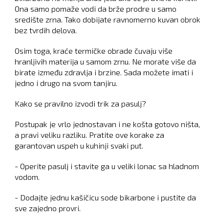
Ona samo pomaže vodi da brže prodre u samo
središte zrna. Tako dobijate ravnomerno kuvan obrok
bez tvrdih delova.
Osim toga, kraće termičke obrade čuvaju više
hranljivih materija u samom zrnu. Ne morate više da
birate između zdravlja i brzine. Sada možete imati i
jedno i drugo na svom tanjiru.
Kako se pravilno izvodi trik za pasulj?
Postupak je vrlo jednostavan i ne košta gotovo ništa,
a pravi veliku razliku. Pratite ove korake za
garantovan uspeh u kuhinji svaki put.
- Operite pasulj i stavite ga u veliki lonac sa hladnom
vodom.
- Dodajte jednu kašičicu sode bikarbone i pustite da
sve zajedno provri.