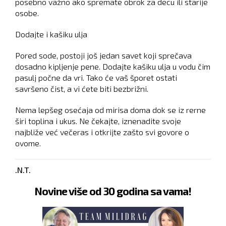
posebno važno ako spremate obrok za decu ili starije
osobe.
Dodajte i kašiku ulja
Pored sode, postoji još jedan savet koji sprečava
dosadno kipljenje pene. Dodajte kašiku ulja u vodu čim
pasulj počne da vri. Tako će vaš šporet ostati
savršeno čist, a vi ćete biti bezbrižni.
Nema lepšeg osećaja od mirisa doma dok se iz rerne
širi toplina i ukus. Ne čekajte, iznenadite svoje
najbliže već večeras i otkrijte zašto svi govore o
ovome.
.N.T.
Novine više od 30 godina sa vama!