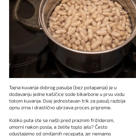
Tajna kuvanja dobrog pasulja (bez potapanja) je u
dodavanju jedne kašičice sode bikarbone u prvu vodu
tokom kuvanja. Ovaj jednostavan trik za pasulj razbija
opnu zrna i drastično ubrzava proces pripreme.
Koliko puta ste se našli pred praznim frižiderom,
umorni nakon posla, a želite toplo jelo? Često
odustajemo od omiljenih recepata, jer nemamo