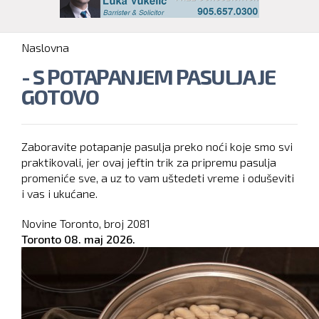
You are here
Naslovna
- S POTAPANJEM PASULJA JE
GOTOVO
Zaboravite potapanje pasulja preko noći koje smo svi
praktikovali, jer ovaj jeftin trik za pripremu pasulja
promeniće sve, a uz to vam uštedeti vreme i oduševiti
i vas i ukućane.
Novine Toronto, broj
2081
Toronto
08. maj 2026.