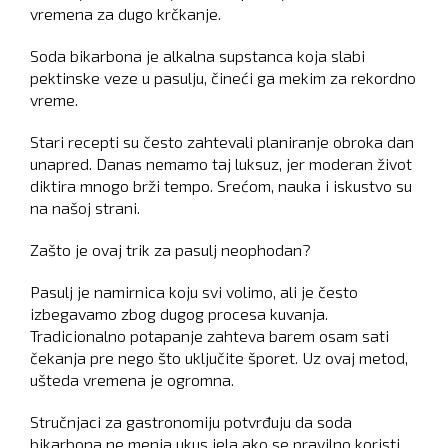
vremena za dugo krčkanje.
Soda bikarbona je alkalna supstanca koja slabi
pektinske veze u pasulju, čineći ga mekim za rekordno
vreme.
Stari recepti su često zahtevali planiranje obroka dan
unapred. Danas nemamo taj luksuz, jer moderan život
diktira mnogo brži tempo. Srećom, nauka i iskustvo su
na našoj strani.
Zašto je ovaj trik za pasulj neophodan?
Pasulj je namirnica koju svi volimo, ali je često
izbegavamo zbog dugog procesa kuvanja.
Tradicionalno potapanje zahteva barem osam sati
čekanja pre nego što uključite šporet. Uz ovaj metod,
ušteda vremena je ogromna.
Stručnjaci za gastronomiju potvrđuju da soda
bikarbona ne menja ukus jela ako se pravilno koristi.