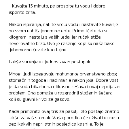
- Kuvajte 15 minuta, pa prospite tu vodu i dobro
isperite zrna.
Nakon ispiranja, nalijte vrelu vodu i nastavite kuvanje
po svom uobičajenom receptu. Primetićete da su
kilogrami nestaju s vaših leđa, jer ručak stiže
neverovatno brzo. Ovo je rešenje koje su naše bake
ljubomorno čuvale kao tajnu.
Lakše varenje uz jednostavan postupak
Mnogi ljudi izbegavaju mahunarke prvenstveno zbog
stomačnih tegoba i nadimanja nakon jela. Dobra vest
je da soda bikarbona efikasno rešava i ovaj neprijatan
problem. Ona pomaže u razgradnji složenih šećera
koji su glavni krivci za gasove.
Kada primenite ovaj trik za pasulj, jelo postaje znatno
lakše za vaš stomak. Vaša porodica će uživati u ukusu
bez ikakvih neprijatnih posledica kasnije. To je