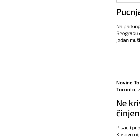
Pages
Pucnj
Na parkin
Beogradu d
jedan muška
Novine To
Toronto,
Ne kri
činjen
Pisac i pu
Kosovo nij