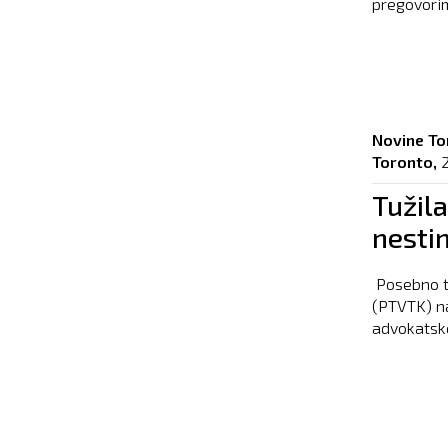
pregovorim
Novine To
Toronto,
Tužila
nesti
Posebno tu
(PTVTK) na
advokatsko