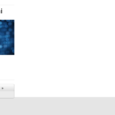
i
3
»
504