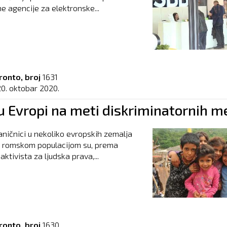
e agencije za elektronske...
ronto, broj
1631
20. oktobar 2020.
u Evropi na meti diskriminatornih m
aničnici u nekoliko evropskih zemalja
m romskom populacijom su, prema
ktivista za ljudska prava,...
ronto, broj
1630