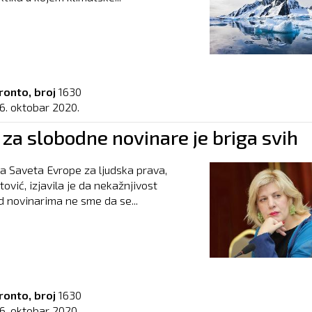
ronto, broj
1630
16. oktobar 2020.
za slobodne novinare je briga svih
 Saveta Evrope za ljudska prava,
ović, izjavila je da nekažnjivost
d novinarima ne sme da se...
ronto, broj
1630
16. oktobar 2020.