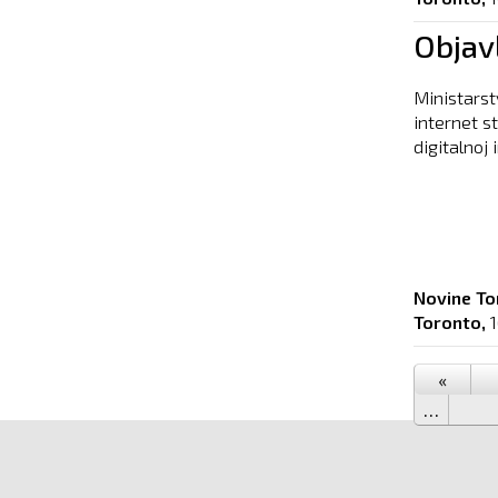
Objavl
Ministarstv
internet s
digitalnoj 
Novine To
Toronto,
«
…