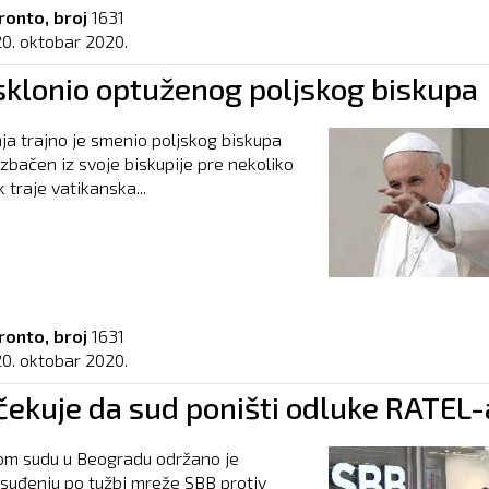
ronto, broj
1631
20. oktobar 2020.
sklonio optuženog poljskog biskupa
a trajno je smenio poljskog biskupa
 izbačen iz svoje biskupije pre nekoliko
 traje vatikanska...
ronto, broj
1631
20. oktobar 2020.
čekuje da sud poništi odluke RATEL-
m sudu u Beogradu održano je
 suđenju po tužbi mreže SBB protiv