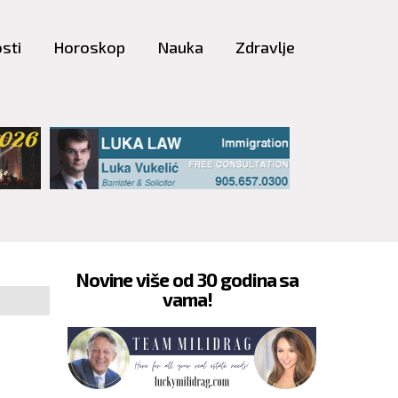
sti
Horoskop
Nauka
Zdravlje
Novine više od 30 godina sa
vama!