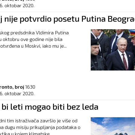
16. oktobar 2020.
j nije potvrdio posetu Putina Beogr
kog predsdnika Vldimira Putina
 oktobru ove godine nije bila
otvrđena u Moskvi, iako mu je...
ronto, broj
1630
16. oktobar 2020.
 bi leti mogao biti bez leda
i tim istraživača završio je više od
a dugu misiju prikupljanja podataka o
ktika u kojem klimatske...