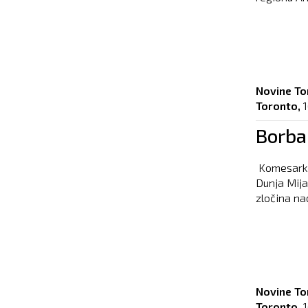
Novine To
Toronto,
Borba 
Komesarka
Dunja Mijat
zločina na
Novine To
Toronto,