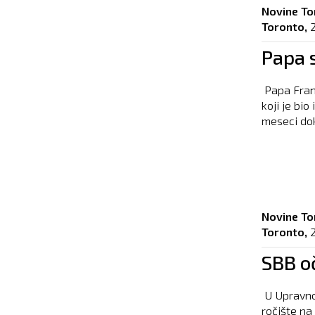
Novine To
Toronto,
Papa 
Papa Franj
koji je bio
meseci dok
Novine To
Toronto,
SBB o
U Upravno
ročište na