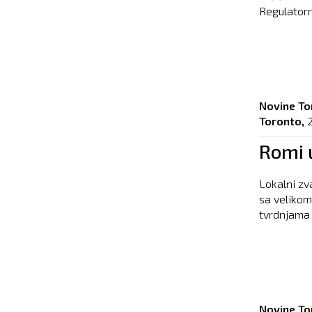
Regulatorn
Novine To
Toronto,
Romi 
Lokalni zv
sa veliko
tvrdnjama a
Novine To