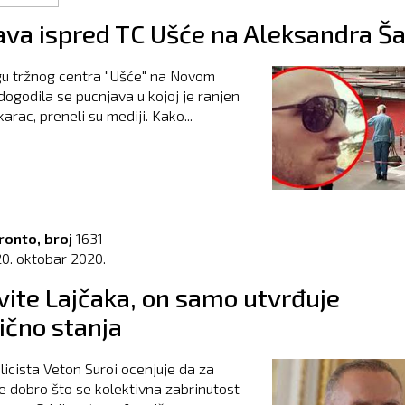
ava ispred TC Ušće na Aleksandra Š
gu tržnog centra "Ušće" na Novom
ogodila se pucnjava u kojoj je ranjen
rac, preneli su mediji. Kako...
ronto, broj
1631
20. oktobar 2020.
vite Lajčaka, on samo utvrđuje
ično stanja
blicista Veton Suroi ocenjuje da za
e dobro što se kolektivna zabrinutost