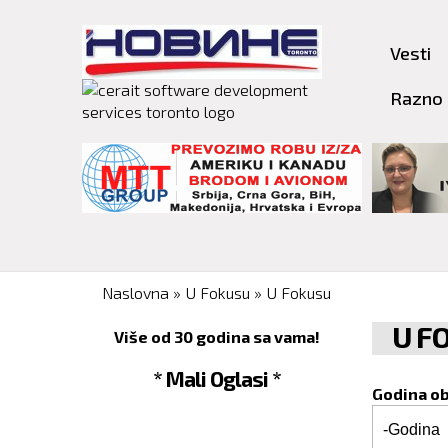
Vesti
Razno
You are here
Naslovna
»
U Fokusu
»
U Fokusu
U F
Više od 30 godina sa vama!
* Mali Oglasi *
Godina o
Godina o
Godina