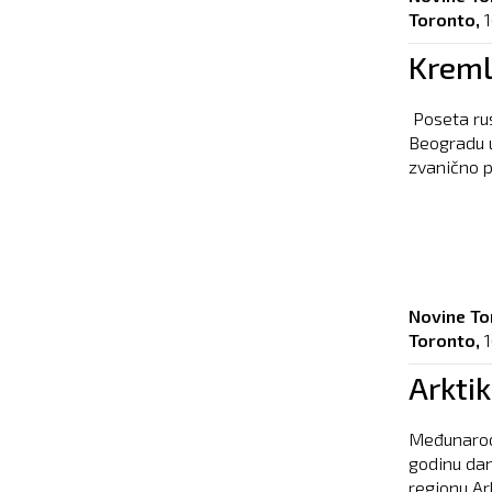
Toronto,
Kreml
Poseta rus
Beogradu u
zvanično p
Novine To
Toronto,
Arktik
Međunarodn
godinu dan
regionu Ar