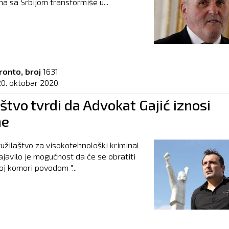
a sa Srbijom transformiše u...
ronto, broj
1631
20. oktobar 2020.
štvo tvrdi da Advokat Gajić iznosi
ne
žilaštvo za visokotehnološki kriminal
javilo je mogućnost da će se obratiti
j komori povodom "...