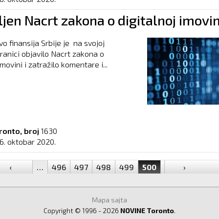
jen Nacrt zakona o digitalnoj imovin
o finansija Srbije je na svojoj
tranici objavilo Nacrt zakona o
imovini i zatražilo komentare i...
ronto, broj
1630
16. oktobar 2020.
‹
…
496
497
498
499
500
501
›
502
50
Mapa sajta
Copyright © 1996 - 2026
NOVINE Toronto
.