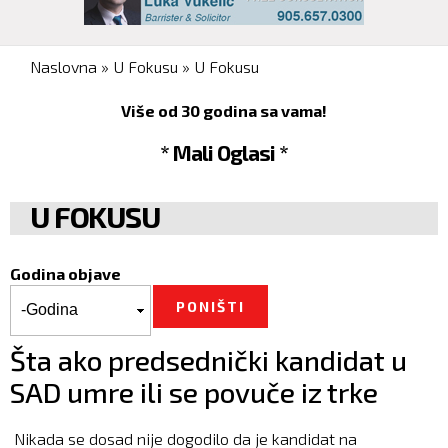
You are here
Naslovna
»
U Fokusu
»
U Fokusu
Više od 30 godina sa vama!
* Mali Oglasi *
U FOKUSU
Godina objave
Godina objave
Godina
Šta ako predsednički kandidat u
SAD umre ili se povuče iz trke
Nikada se dosad nije dogodilo da je kandidat na