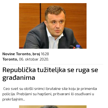
Novine Toronto, broj
1628
Toronto,
06. oktobar 2020.
Republička tužiteljka se ruga se
građanima
Ceo svet su obišli snimci brutalne sile koju je primenila
policija. Prebijeni su hapšeni, pritvarani ili osuđivani u
prekršajnim...