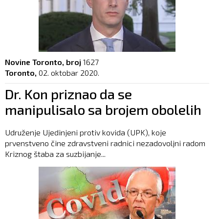
Novine Toronto, broj
1627
Toronto,
02. oktobar 2020.
Dr. Kon priznao da se
manipulisalo sa brojem obolelih
Udruženje Ujedinjeni protiv kovida (UPK), koje
prvenstveno čine zdravstveni radnici nezadovoljni radom
Kriznog štaba za suzbijanje...