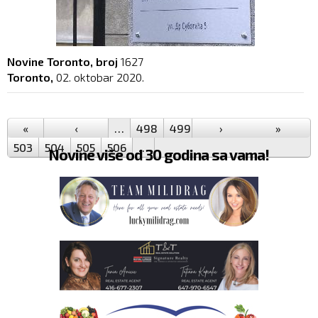
Novine Toronto, broj
1627
Toronto,
02. oktobar 2020.
Pages
«
‹
…
498
499
500
›
501
502
»
503
504
505
506
…
Novine više od 30 godina sa vama!