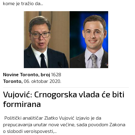
kome je tražio da...
Novine Toronto, broj
1628
Toronto,
06. oktobar 2020.
Vujović: Crnogorska vlada će biti
formirana
Politički analitičar Zlatko Vujović izjavio je da
prepucavanja unutar nove većine, sada povodom Zakona
o slobodi veroispovesti,...