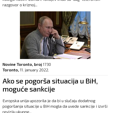
razgovor o kriznoj...
Novine Toronto, broj
1730
Toronto,
11. january 2022.
Ako se pogorša situacija u BiH,
moguće sankcije
Evropska unija upozorila je da bi u slučaju dodatnog
pogoršanja situacije u BiH mogla da uvede sankcije i izvrši
reviziju ukupne...