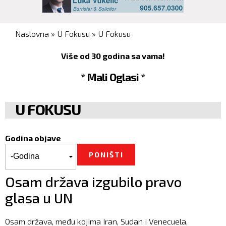
You are here
Naslovna
»
U Fokusu
»
U Fokusu
Više od 30 godina sa vama!
* Mali Oglasi *
U FOKUSU
Godina objave
Godina objave
Godina
Osam država izgubilo pravo
glasa u UN
Osam država, među kojima Iran, Sudan i Venecuela,