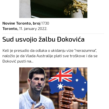
Novine Toronto, broj
1730
Toronto,
11. january 2022.
Sud usvojio žalbu Đokovića
Keli je presudio da odluka o ukidanju vize "nerazumna",
naložio je da Vlada Australije plati sve troškove i da se
Đoković pusti na...