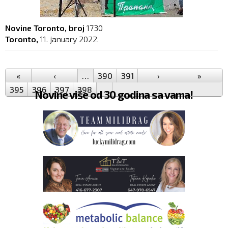
Novine Toronto, broj
1730
Toronto,
11. january 2022.
Pages
«
‹
…
390
391
392
›
393
394
»
395
396
397
398
…
Novine više od 30 godina sa vama!