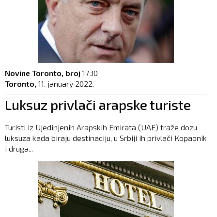
Novine Toronto, broj
1730
Toronto,
11. january 2022.
Luksuz privlači arapske turiste
Turisti iz Ujedinjenih Arapskih Emirata (UAE) traže dozu
luksuza kada biraju destinaciju, u Srbiji ih privlači Кopaonik
i druga...