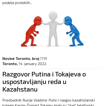
podela proteklih...
Novine Toronto, broj
1731
Toronto,
14. january 2022.
Razgovor Putina i Tokajeva o
uspostavljanju reda u
Kazahstanu
Predsednik Rusije Vladimir Putin i njegov kazahstanski
kolega Kasim-Žomart Tokajev imali su "dug" telefonski