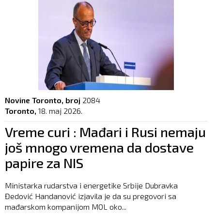
Novine Toronto, broj
2084
Toronto,
18. maj 2026.
Vreme curi : Mađari i Rusi nemaju
još mnogo vremena da dostave
papire za NIS
Ministarka rudarstva i energetike Srbije Dubravka
Đedović Handanović izjavila je da su pregovori sa
mađarskom kompanijom MOL oko...