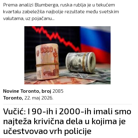
Prema analizi Blumberga, ruska rublja je u tekućem
kvartalu zabeležila najbolje rezultate među svetskim
valutama, uz pojačanu...
Novine Toronto, broj
2085
Toronto,
22. maj 2026.
Vučić: I 90-ih i 2000-ih imali smo
najteža krivična dela u kojima je
učestvovao vrh policije