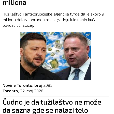
miliona
Tužilaštvo i antikorupcijske agencije tvrde da je skoro 9
miliona dolara oprano kroz izgradnju luksuznih kuća,
povezujući slučaj...
Novine Toronto, broj
2085
Toronto,
22. maj 2026.
Čudno je da tužilaštvo ne može
da sazna gde se nalazi telo