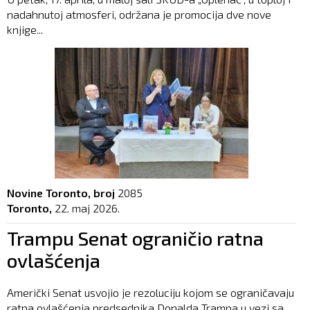
nadahnutoj atmosferi, održana je promocija dve nove
knjige...
Novine Toronto, broj
2085
Toronto,
22. maj 2026.
Trampu Senat ograničio ratna
ovlašćenja
Američki Senat usvojio je rezoluciju kojom se ograničavaju
ratna ovlašćenja predsednika Donalda Trampa u vezi sa