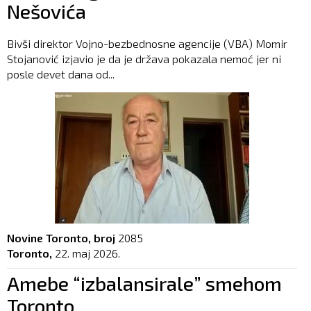
Nešovića
Bivši direktor Vojno-bezbednosne agencije (VBA) Momir
Stojanović izjavio je da je država pokazala nemoć jer ni
posle devet dana od...
Novine Toronto, broj
2085
Toronto,
22. maj 2026.
Amebe “izbalansirale” smehom
Toronto