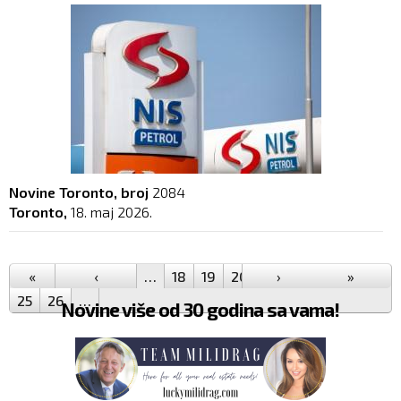
Novine Toronto, broj
2084
Toronto,
18. maj 2026.
Pages
«
‹
…
18
19
20
21
›
22
23
»
24
25
26
…
Novine više od 30 godina sa vama!