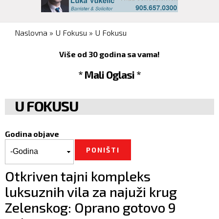
You are here
Naslovna
»
U Fokusu
»
U Fokusu
Više od 30 godina sa vama!
* Mali Oglasi *
U FOKUSU
Godina objave
Godina objave
Godina
Otkriven tajni kompleks
luksuznih vila za najuži krug
Zelenskog: Oprano gotovo 9