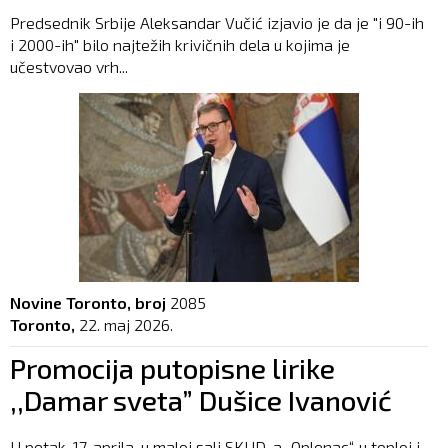
Predsednik Srbije Aleksandar Vučić izjavio je da je "i 90-ih
i 2000-ih" bilo najtežih krivičnih dela u kojima je
učestvovao vrh...
Novine Toronto, broj
2085
Toronto,
22. maj 2026.
Promocija putopisne lirike
,,Damar sveta” Dušice Ivanović
U petak, 17. aprila, u maloj sali SKUD-a „Oplenac“, u toploj i