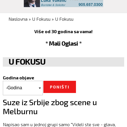
You are here
Naslovna
»
U Fokusu
»
U Fokusu
Više od 30 godina sa vama!
* Mali Oglasi *
U FOKUSU
Godina objave
Godina objave
Godina
Suze iz Srbije zbog scene u
Melburnu
Napisao sam u jednoj grupi samo "Videli ste sve - glava,