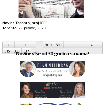
Novine Toronto, broj
1808
Toronto,
27. january 2023.
Pages
«
‹
…
309
310
311
›
312
313
»
314
315
316
317
…
Novine više od 30 godina sa vama!