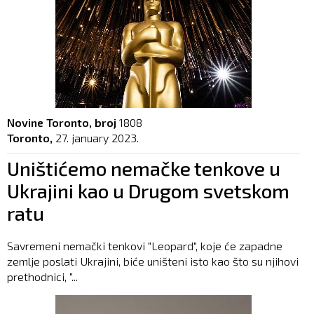
Novine Toronto, broj
1808
Toronto,
27. january 2023.
Uništićemo nemačke tenkove u
Ukrajini kao u Drugom svetskom
ratu
Savremeni nemački tenkovi "Leopard", koje će zapadne
zemlje poslati Ukrajini, biće uništeni isto kao što su njihovi
prethodnici, "...