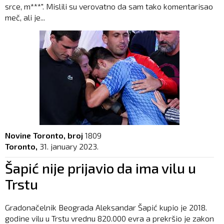
srce, m***". Mislili su verovatno da sam tako komentarisao
meč, ali je...
Novine Toronto, broj
1809
Toronto,
31. january 2023.
Šapić nije prijavio da ima vilu u
Trstu
Gradonačelnik Beograda Aleksandar Šapić kupio je 2018.
godine vilu u Trstu vrednu 820.000 evra a prekršio je zakon