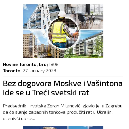
Novine Toronto, broj
1808
Toronto,
27. january 2023.
Bez dogovora Moskve i Vašintona
ide se u Treći svetski rat
Predsednik Hrvatske Zoran Milanović izjavio je u Zagrebu
da će slanje zapadnih tenkova produžiti rat u Ukrajini,
ocenivši da se...