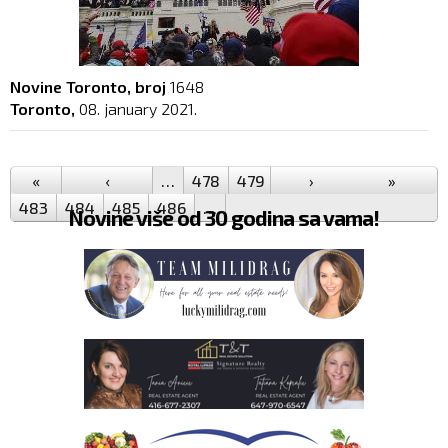
Novine Toronto, broj
1648
Toronto,
08. january 2021.
Pages
«
‹
…
478
479
480
›
481
482
»
483
484
485
486
…
Novine više od 30 godina sa vama!