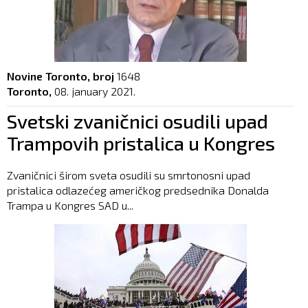
Novine Toronto, broj
1648
Toronto,
08. january 2021.
Svetski zvaničnici osudili upad
Trampovih pristalica u Kongres
Zvaničnici širom sveta osudili su smrtonosni upad
pristalica odlazećeg američkog predsednika Donalda
Trampa u Kongres SAD u...