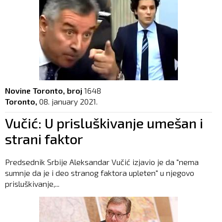
Novine Toronto, broj
1648
Toronto,
08. january 2021.
Vučić: U prisluškivanje umešan i
strani faktor
Predsednik Srbije Aleksandar Vučić izjavio je da "nema
sumnje da je i deo stranog faktora upleten" u njegovo
prisluškivanje,...