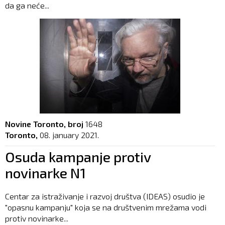
da ga neće...
Novine Toronto, broj
1648
Toronto,
08. january 2021.
Osuda kampanje protiv
novinarke N1
Centar za istraživanje i razvoj društva (IDEAS) osudio je
"opasnu kampanju" koja se na društvenim mrežama vodi
protiv novinarke...