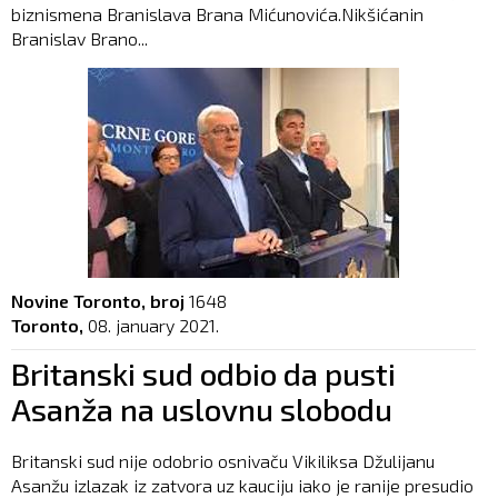
biznismena Branislava Brana Mićunovića.Nikšićanin
Branislav Brano...
Novine Toronto, broj
1648
Toronto,
08. january 2021.
Britanski sud odbio da pusti
Asanža na uslovnu slobodu
Britanski sud nije odobrio osnivaču Vikiliksa Džulijanu
Asanžu izlazak iz zatvora uz kauciju iako je ranije presudio