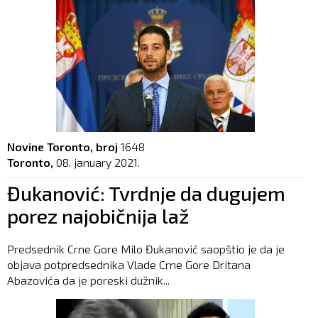
Novine Toronto, broj
1648
Toronto,
08. january 2021.
Đukanović: Tvrdnje da dugujem
porez najobičnija laž
Predsednik Crne Gore Milo Đukanović saopštio je da je
objava potpredsednika Vlade Crne Gore Dritana
Abazovića da je poreski dužnik...