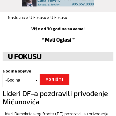
You are here
Naslovna
»
U Fokusu
»
U Fokusu
Više od 30 godina sa vama!
* Mali Oglasi *
U FOKUSU
Godina objave
Godina objave
Godina
Lideri DF-a pozdravili privođenje
Mićunovića
Lideri Demokrtaskog fronta (DF) pozdravili su privođenje