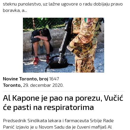
steknu punolestvo, uz lažne ugovore o radu dobijaju pravo
boravka, a...
Novine Toronto, broj
1647
Toronto,
29. decembar 2020.
Al Kapone je pao na porezu, Vučić
će pasti na respiratorima
Predsednik Sindikata lekara i farmaceuta Srbije Rade
Panić izjavio je u Novom Sadu da je čuveni mafijaš Al