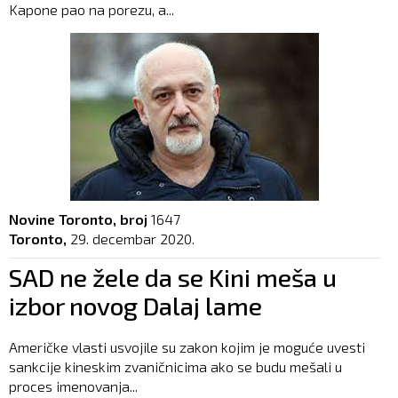
Kapone pao na porezu, a...
Novine Toronto, broj
1647
Toronto,
29. decembar 2020.
SAD ne žele da se Kini meša u
izbor novog Dalaj lame
Američke vlasti usvojile su zakon kojim je moguće uvesti
sankcije kineskim zvaničnicima ako se budu mešali u
proces imenovanja...