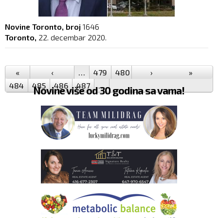
Novine Toronto, broj
1646
Toronto,
22. decembar 2020.
Pages
«
‹
…
479
480
481
›
482
483
»
484
485
486
487
…
Novine više od 30 godina sa vama!