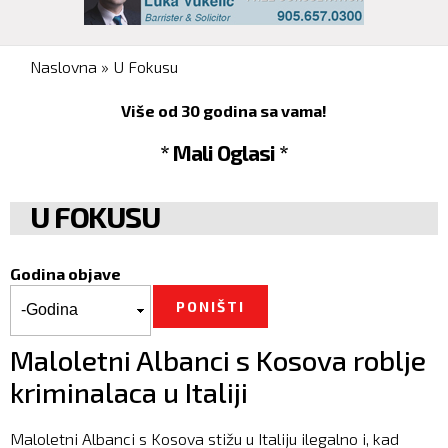
You are here
Naslovna
»
U Fokusu
Više od 30 godina sa vama!
* Mali Oglasi *
U FOKUSU
Godina objave
Godina objave
Godina
Maloletni Albanci s Kosova roblje
kriminalaca u Italiji
Maloletni Albanci s Kosova stižu u Italiju ilegalno i, kad