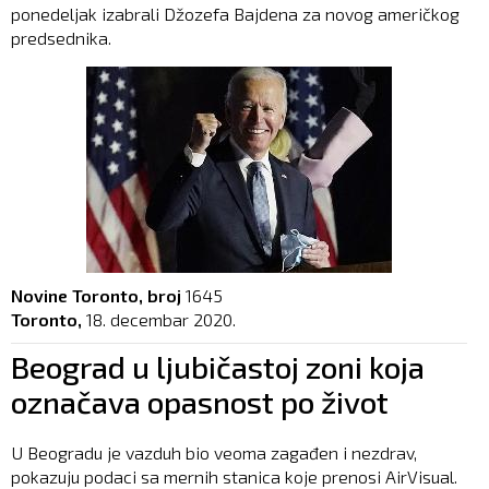
ponedeljak izabrali Džozefa Bajdena za novog američkog
predsednika.
Novine Toronto, broj
1645
Toronto,
18. decembar 2020.
Beograd u ljubičastoj zoni koja
označava opasnost po život
U Beogradu je vazduh bio veoma zagađen i nezdrav,
pokazuju podaci sa mernih stanica koje prenosi AirVisual.