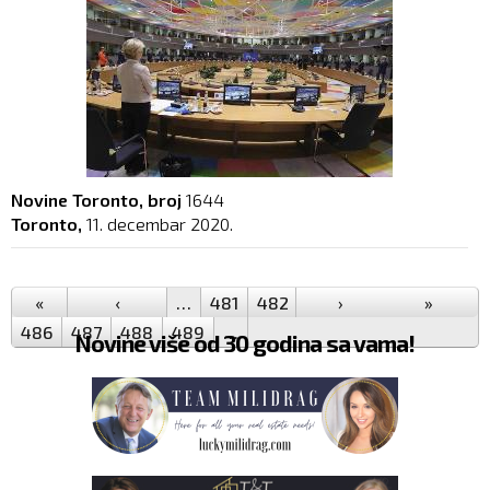
Novine Toronto, broj
1644
Toronto,
11. decembar 2020.
Pages
«
‹
…
481
482
483
›
484
485
»
486
487
488
489
…
Novine više od 30 godina sa vama!