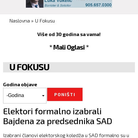
You are here
Naslovna
»
U Fokusu
Više od 30 godina sa vama!
* Mali Oglasi *
U FOKUSU
Godina objave
Godina objave
Godina
Elektori formalno izabrali
Bajdena za predsednika SAD
Izabrani članovi elektorskog koledža u SAD formalno su u