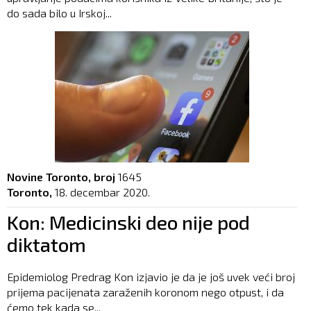
do sada bilo u Irskoj...
Novine Toronto, broj
1645
Toronto,
18. decembar 2020.
Kon: Medicinski deo nije pod
diktatom
Epidemiolog Predrag Kon izjavio je da je još uvek veći broj
prijema pacijenata zaraženih koronom nego otpust, i da
ćemo tek kada se...