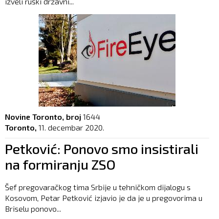
izveli ruski državni...
Novine Toronto, broj
1644
Toronto,
11. decembar 2020.
Petković: Ponovo smo insistirali
na formiranju ZSO
Šef pregovaračkog tima Srbije u tehničkom dijalogu s
Kosovom, Petar Petković izjavio je da je u pregovorima u
Briselu ponovo...