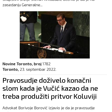
zasedanju Generalne...
Novine Toronto, broj
1782
Toronto,
23. septembar 2022.
Pravosudje doživelo konačni
slom kada je Vučić kazao da ne
treba produžiti pritvor Koluviji
Advokat Borivoje Borović izjavio je da je pravosudje