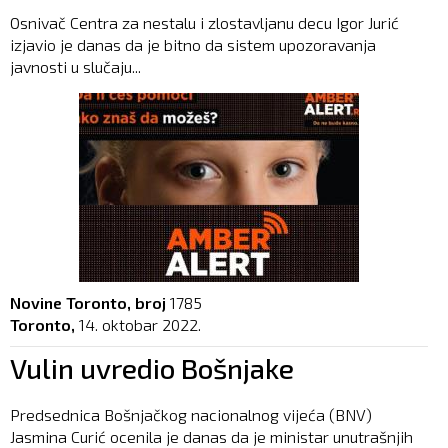
Osnivač Centra za nestalu i zlostavljanu decu Igor Jurić
izjavio je danas da je bitno da sistem upozoravanja
javnosti u slučaju...
Novine Toronto, broj
1785
Toronto,
14. oktobar 2022.
Vulin uvredio Bošnjake
Predsednica Bošnjačkog nacionalnog vijeća (BNV)
Jasmina Curić ocenila je danas da je ministar unutrašnjih