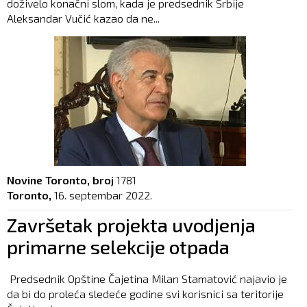
doživelo konačni slom, kada je predsednik Srbije
Aleksandar Vučić kazao da ne...
Novine Toronto, broj
1781
Toronto,
16. septembar 2022.
Završetak projekta uvodjenja
primarne selekcije otpada
Predsednik Opštine Čajetina Milan Stamatović najavio je
da bi do proleća sledeće godine svi korisnici sa teritorije