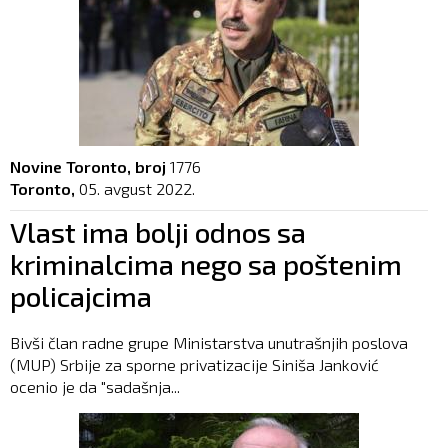
Novine Toronto, broj
1776
Toronto,
05. avgust 2022.
Vlast ima bolji odnos sa
kriminalcima nego sa poštenim
policajcima
Bivši član radne grupe Ministarstva unutrašnjih poslova
(MUP) Srbije za sporne privatizacije Siniša Janković
ocenio je da "sadašnja...