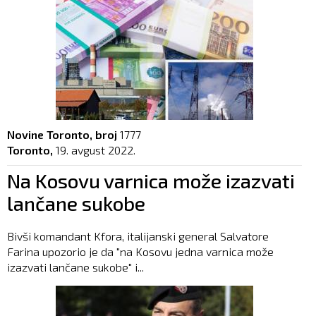
Novine Toronto, broj
1777
Toronto,
19. avgust 2022.
Na Kosovu varnica može izazvati
lančane sukobe
Bivši komandant Kfora, italijanski general Salvatore
Farina upozorio je da "na Kosovu jedna varnica može
izazvati lančane sukobe" i...