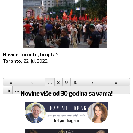
Novine Toronto, broj
1774
Toronto,
22. jul 2022.
Pages
«
‹
…
8
9
10
11
12
›
13
14
»
15
16
…
Novine više od 30 godina sa vama!