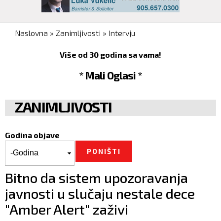
You are here
Naslovna
»
Zanimljivosti
»
Intervju
Više od 30 godina sa vama!
* Mali Oglasi *
ZANIMLJIVOSTI
Godina objave
Godina objave
Godina
Bitno da sistem upozoravanja
javnosti u slučaju nestale dece
"Amber Alert" zaživi