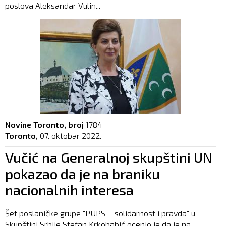
poslova Aleksandar Vulin...
Novine Toronto, broj
1784
Toronto,
07. oktobar 2022.
Vučić na Generalnoj skupštini UN
pokazao da je na braniku
nacionalnih interesa
Šef poslaničke grupe "PUPS – solidarnost i pravda" u
Skupštini Srbije Stefan Krkobabić ocenio je da je na