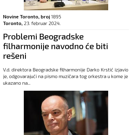
Novine Toronto, broj
1895
Toronto,
23. februar 2024.
Problemi Beogradske
filharmonije navodno će biti
rešeni
V.d. direktora Beogradske filharmonije Darko Krstić izjavio
je, odgovarajući na pismo muzičara tog orkestra u kome je
ukazano na...