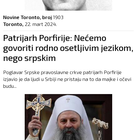
Novine Toronto, broj
1903
Toronto,
22. mart 2024.
Patrijarh Porfirije: Nećemo
govoriti rodno osetljivim jezikom,
nego srpskim
Poglavar Srpske pravoslavne crkve patrijarh Porfirije
izjavio je da ljudi u Srbiji ne pristaju na to da majke i očevi
budu...