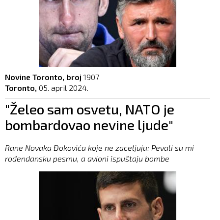
Novine Toronto, broj
1907
Toronto,
05. april 2024.
"Želeo sam osvetu, NATO je
bombardovao nevine ljude"
Rane Novaka Đokovića koje ne zaceljuju: Pevali su mi
rođendansku pesmu, a avioni ispuštaju bombe