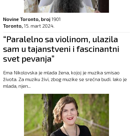
Novine Toronto, broj
1901
Toronto,
15. mart 2024.
“Paralelno sa violinom, ulazila
sam u tajanstveni i fascinantni
svet pevanja”
Ema Nikolovska je mlada žena, kojoj je muzika smisao
života. Za muziku živi, zbog muzike se srećna budi. Iako je
mlada, njen...