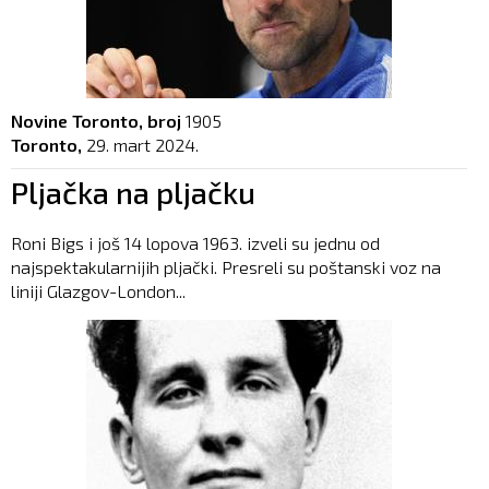
Novine Toronto, broj
1905
Toronto,
29. mart 2024.
Pljačka na pljačku
Roni Bigs i još 14 lopova 1963. izveli su jednu od
najspektakularnijih pljački. Presreli su poštanski voz na
liniji Glazgov-London...