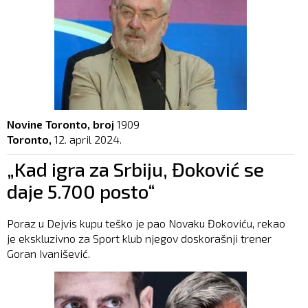
Novine Toronto, broj
1909
Toronto,
12. april 2024.
„Kad igra za Srbiju, Đoković se
daje 5.700 posto“
Poraz u Dejvis kupu teško je pao Novaku Đokoviću, rekao
je ekskluzivno za Sport klub njegov doskorašnji trener
Goran Ivanišević.