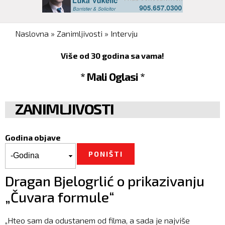
You are here
Naslovna
»
Zanimljivosti
»
Intervju
Više od 30 godina sa vama!
* Mali Oglasi *
ZANIMLJIVOSTI
Godina objave
Godina objave
Godina
Dragan Bjelogrlić o prikazivanju
„Čuvara formule“
„Hteo sam da odustanem od filma, a sada je najviše