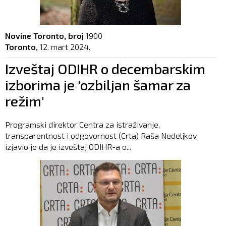
Novine Toronto, broj
1900
Toronto,
12. mart 2024.
Izveštaj ODIHR o decembarskim
izborima je 'ozbiljan šamar za
režim'
Programski direktor Centra za istraživanje,
transparentnost i odgovornost (Crta) Raša Nedeljkov
izjavio je da je izveštaj ODIHR-a o...