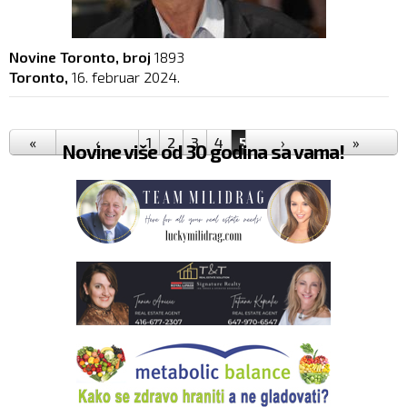
Novine Toronto, broj
1893
Toronto,
16. februar 2024.
Pages
«
‹
1
2
3
4
5
6
›
7
8
9
»
…
Novine više od 30 godina sa vama!