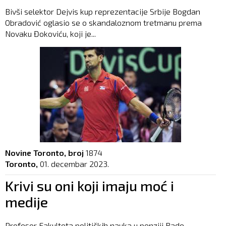
Bivši selektor Dejvis kup reprezentacije Srbije Bogdan
Obradović oglasio se o skandaloznom tretmanu prema
Novaku Đokoviću, koji je...
Novine Toronto, broj
1874
Toronto,
01. decembar 2023.
Krivi su oni koji imaju moć i
medije
Profesor Fakulteta političkih nauka u penziji Rade