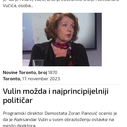
Vučića, osoba...
Novine Toronto, broj
1870
Toronto,
17. november 2023.
Vulin možda i najprincipijelniji
političar
Programski direktor Demostata Zoran Panović ocenio je
da je Aleksandar Vulin u svom obrazloženju ostavke na
mesto direktora...