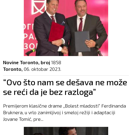
Novine Toronto, broj
1858
Toronto,
06. oktobar 2023.
“Ovo što nam se dešava ne može
se reći da je bez razloga”
Premijerom klasične drame „Bolest mladosti“ Ferdinanda
Bruknera, u vrlo zanimljivoj i smeloj režiji i adaptaciji
Jovane Tomić, pre...