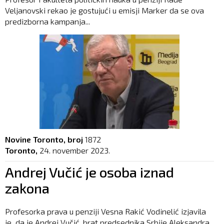
Veljanovski rekao je gostujući u emisji Marker da se ova
predizborna kampanja...
Novine Toronto, broj
1872
Toronto,
24. november 2023.
Andrej Vučić je osoba iznad
zakona
Profesorka prava u penziji Vesna Rakić Vodinelić izjavila
je da je Andrej Vučić, brat predsednika Srbije Aleksandra