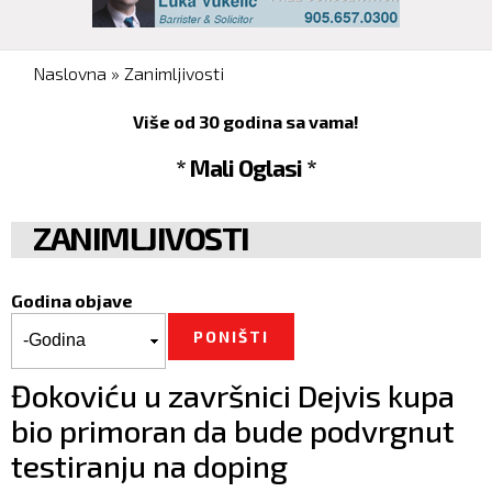
You are here
Naslovna
»
Zanimljivosti
Više od 30 godina sa vama!
* Mali Oglasi *
ZANIMLJIVOSTI
Godina objave
Godina objave
Godina
Đokoviću u završnici Dejvis kupa
bio primoran da bude podvrgnut
testiranju na doping