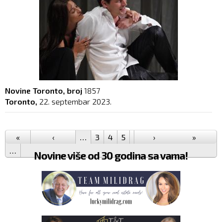
Novine Toronto, broj
1857
Toronto,
22. septembar 2023.
Pages
«
‹
…
3
4
5
6
7
›
8
9
10
»
11
…
Novine više od 30 godina sa vama!