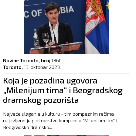
Novine Toronto, broj
1860
Toronto,
13. oktobar 2023.
Koja je pozadina ugovora
„Milenijum tima“ i Beogradskog
dramskog pozorišta
Najveće ulaganje u kulturu - tim pompeznim rečima
najavljeno je partnerstvo kompanije "Milenijum tim" i
Beogradsko dramsko...