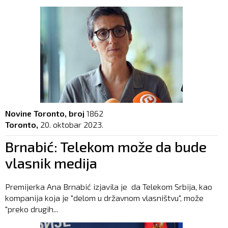
Novine Toronto, broj
1862
Toronto,
20. oktobar 2023.
Brnabić: Telekom može da bude
vlasnik medija
Premijerka Ana Brnabić izjavila je da Telekom Srbija, kao
kompanija koja je "delom u državnom vlasništvu", može
"preko drugih...