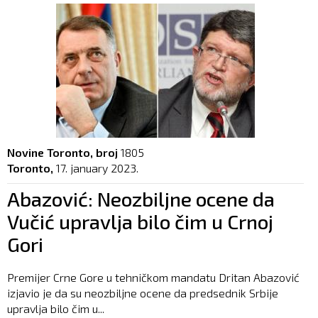
Novine Toronto, broj
1805
Toronto,
17. january 2023.
Abazović: Neozbiljne ocene da
Vučić upravlja bilo čim u Crnoj
Gori
Premijer Crne Gore u tehničkom mandatu Dritan Abazović
izjavio je da su neozbiljne ocene da predsednik Srbije
upravlja bilo čim u...