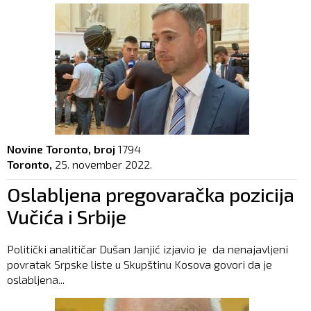
Novine Toronto, broj
1794
Toronto,
25. november 2022.
Oslabljena pregovaračka pozicija
Vučića i Srbije
Politički analitičar Dušan Janjić izjavio je da nenajavljeni
povratak Srpske liste u Skupštinu Kosova govori da je
oslabljena...