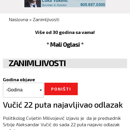
You are here
Naslovna
»
Zanimljivosti
Više od 30 godina sa vama!
* Mali Oglasi *
ZANIMLJIVOSTI
Godina objave
Godina objave
Godina
Vučić 22 puta najavljivao odlazak
Politikolog Cvijetin Milivojević izjavio je da je predsednik
Srbije Aleksandar Vučić do sada 22 puta najavio odlazak