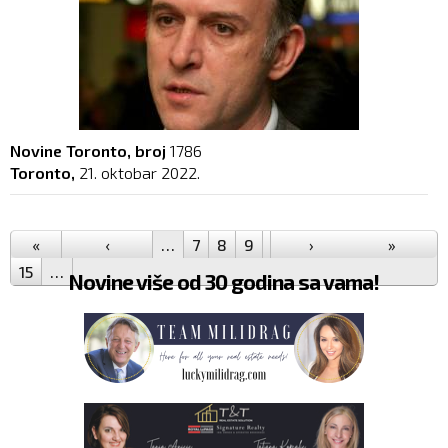
Novine Toronto, broj
1786
Toronto,
21. oktobar 2022.
Pages
«
‹
…
7
8
9
10
11
›
12
13
»
14
15
…
Novine više od 30 godina sa vama!