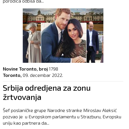
porodica odbila da...
Novine Toronto, broj
1798
Toronto,
09. decembar 2022.
Srbija odredjena za zonu
žrtvovanja
Šef poslaničke grupe Narodne stranke Miroslav Aleksić
pozvao je u Evropskom parlamentu u Strazburu, Evropsku
uniju kao partnera da...