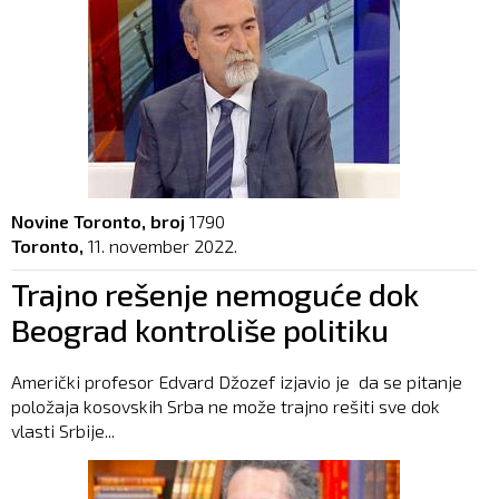
Novine Toronto, broj
1790
Toronto,
11. november 2022.
Trajno rešenje nemoguće dok
Beograd kontroliše politiku
Američki profesor Edvard Džozef izjavio je da se pitanje
položaja kosovskih Srba ne može trajno rešiti sve dok
vlasti Srbije...