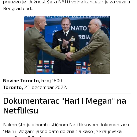
preuzeo je dužnost šefa NATO vojne kancelarije za vezu u
Beogradu od...
Novine Toronto, broj
1800
Toronto,
23. decembar 2022.
Dokumentarac "Hari i Megan" na
Netfliksu
Nakon što je u bombastičnom Netfliksovom dokumentarcu
"Hari i Megan" jasno dato do znanja kako je kraljevska