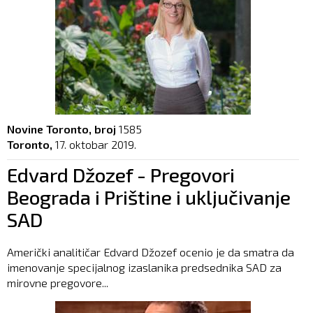
Novine Toronto, broj
1585
Toronto,
17. oktobar 2019.
Edvard Džozef - Pregovori
Beograda i Prištine i uključivanje
SAD
Američki analitičar Edvard Džozef ocenio je da smatra da
imenovanje specijalnog izaslanika predsednika SAD za
mirovne pregovore...