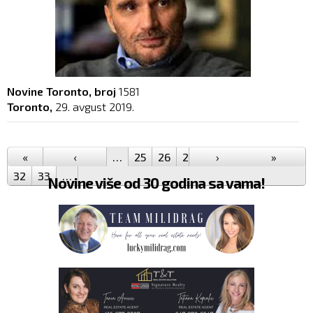
Novine Toronto, broj
1581
Toronto,
29. avgust 2019.
Pages
«
‹
…
25
26
27
28
›
29
30
»
31
32
33
…
Novine više od 30 godina sa vama!