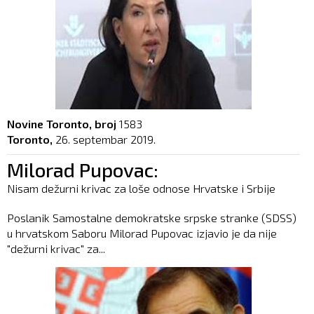
Novine Toronto, broj
1583
Toronto,
26. septembar 2019.
Milorad Pupovac:
Nisam dežurni krivac za loše odnose Hrvatske i Srbije
Poslanik Samostalne demokratske srpske stranke (SDSS)
u hrvatskom Saboru Milorad Pupovac izjavio je da nije
"dežurni krivac" za...