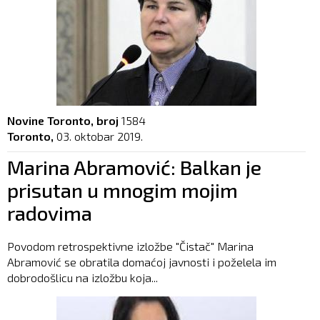
Novine Toronto, broj
1584
Toronto,
03. oktobar 2019.
Marina Abramović: Balkan je
prisutan u mnogim mojim
radovima
Povodom retrospektivne izložbe "Čistač" Marina
Abramović se obratila domaćoj javnosti i poželela im
dobrodošlicu na izložbu koja...