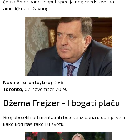
će ga Amerikanci, poput specijalnog predstavnika
američkog državnog...
Novine Toronto, broj
1586
Toronto,
07. november 2019.
Džema Frejzer - I bogati plaču
Broj obolelih od mentalnih bolesti iz dana u dan je veći
kako kod nas tako i u svetu.