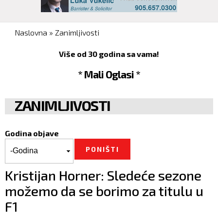
You are here
Naslovna
»
Zanimljivosti
Više od 30 godina sa vama!
* Mali Oglasi *
ZANIMLJIVOSTI
Godina objave
Godina objave
Godina
Kristijan Horner: Sledeće sezone
možemo da se borimo za titulu u
F1