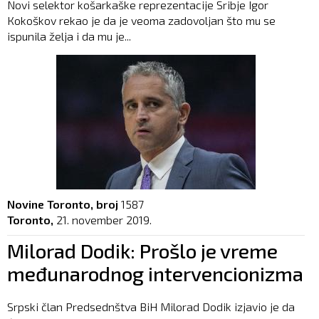
Novi selektor košarkaške reprezentacije Sribje Igor
Кokoškov rekao je da je veoma zadovoljan što mu se
ispunila želja i da mu je...
Novine Toronto, broj
1587
Toronto,
21. november 2019.
Milorad Dodik: Prošlo je vreme
međunarodnog intervencionizma
Srpski član Predsednštva BiH Milorad Dodik izjavio je da