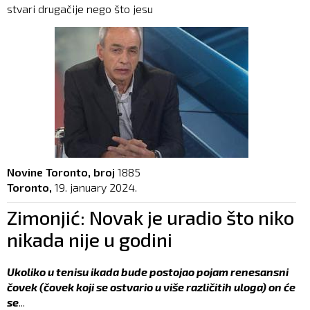
stvari drugačije nego što jesu
Novine Toronto, broj
1885
Toronto,
19. january 2024.
Zimonjić: Novak je uradio što niko
nikada nije u godini
Ukoliko u tenisu ikada bude postojao pojam renesansni
čovek (čovek koji se ostvario u više različitih uloga) on će
se
...