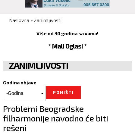
You are here
Naslovna
»
Zanimljivosti
Više od 30 godina sa vama!
* Mali Oglasi *
ZANIMLJIVOSTI
Godina objave
Godina objave
Godina
Problemi Beogradske
filharmonije navodno će biti
rešeni