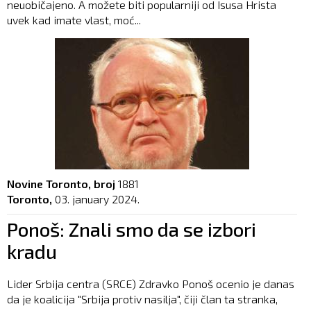
neuobičajeno. A možete biti popularniji od Isusa Hrista
uvek kad imate vlast, moć...
Novine Toronto, broj
1881
Toronto,
03. january 2024.
Ponoš: Znali smo da se izbori
kradu
Lider Srbija centra (SRCE) Zdravko Ponoš ocenio je danas
da je koalicija "Srbija protiv nasilja", čiji član ta stranka,