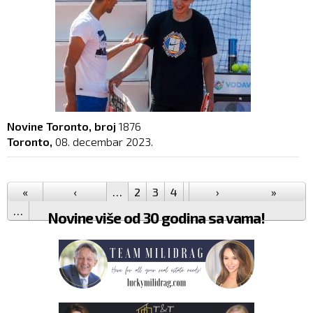
Novine Toronto, broj
1876
Toronto,
08. decembar 2023.
Pages
«
‹
…
2
3
4
5
6
›
7
8
9
»
10
…
Novine više od 30 godina sa vama!