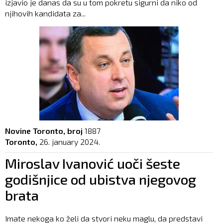
izjavio je danas da su u tom pokretu sigurni da niko od
njihovih kandidata za...
Novine Toronto, broj
1887
Toronto,
26. january 2024.
Miroslav Ivanović uoči šeste
godišnjice od ubistva njegovog
brata
Imate nekoga ko želi da stvori neku maglu, da predstavi