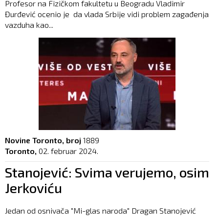
Profesor na Fizičkom fakultetu u Beogradu Vladimir
Đurđević ocenio je da vlada Srbije vidi problem zagađenja
vazduha kao...
Novine Toronto, broj
1889
Toronto,
02. februar 2024.
Stanojević: Svima verujemo, osim
Jerkoviću
Jedan od osnivača "Mi-glas naroda" Dragan Stanojević