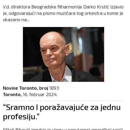
V.d. direktora Beogradske filharmonije Darko Krstić izjavio
je, odgovarajući na pismo muzičara tog orkestra u kome je
ukazano na...
Novine Toronto, broj
1893
Toronto,
16. februar 2024.
“Sramno I poražavajuće za jednu
profesiju.“
Miloš Biković izgubio je ulogu u popularnoj američkoj seriji