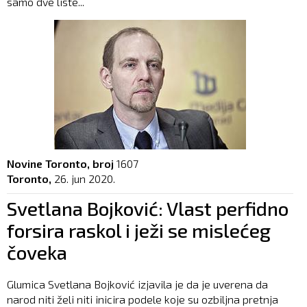
samo dve liste...
Novine Toronto, broj
1607
Toronto,
26. jun 2020.
Svetlana Bojković: Vlast perfidno
forsira raskol i ježi se mislećeg
čoveka
Glumica Svetlana Bojković izjavila je da je uverena da
narod niti želi niti inicira podele koje su ozbiljna pretnja