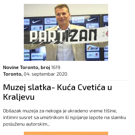
Novine Toronto, broj
1619
Toronto,
04. septembar 2020.
Muzej slatka- Kuća Cvetića u
Kraljevu
Obilazak muzeja za nekoga je ukradeno vreme tišine,
intimni susret sa umetnikom ili ispijanje lepote na slamku
posluženu autorskim...