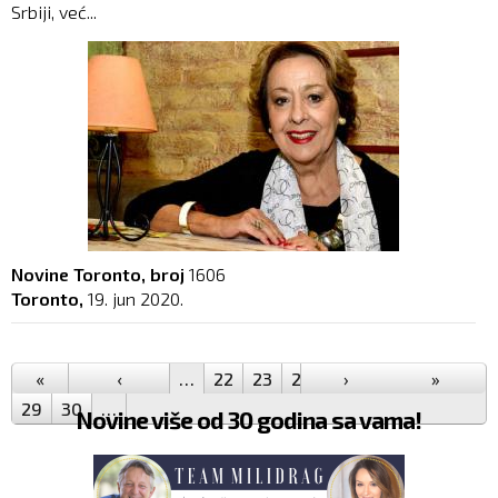
Srbiji, već...
Novine Toronto, broj
1606
Toronto,
19. jun 2020.
Pages
«
‹
…
22
23
24
25
›
26
27
»
28
29
30
…
Novine više od 30 godina sa vama!