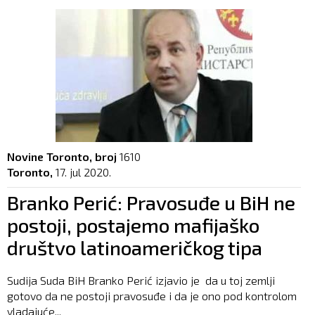
Novine Toronto, broj
1610
Toronto,
17. jul 2020.
Branko Perić: Pravosuđe u BiH ne
postoji, postajemo mafijaško
društvo latinoameričkog tipa
Sudija Suda BiH Branko Perić izjavio je da u toj zemlji
gotovo da ne postoji pravosuđe i da je ono pod kontrolom
vladajuće...