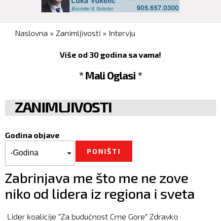
You are here
Naslovna
»
Zanimljivosti
»
Intervju
Više od 30 godina sa vama!
* Mali Oglasi *
ZANIMLJIVOSTI
Godina objave
Godina objave
Godina
Zabrinjava me što me ne zove
niko od lidera iz regiona i sveta
Lider koalicije "Za budućnost Crne Gore" Zdravko