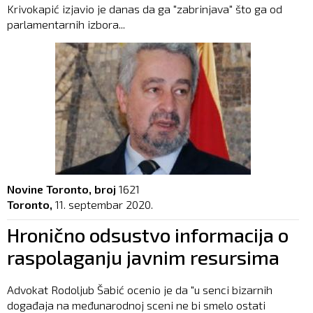
Krivokapić izjavio je danas da ga "zabrinjava" što ga od
parlamentarnih izbora...
Novine Toronto, broj
1621
Toronto,
11. septembar 2020.
Hronično odsustvo informacija o
raspolaganju javnim resursima
Advokat Rodoljub Šabić ocenio je da "u senci bizarnih
događaja na međunarodnoj sceni ne bi smelo ostati