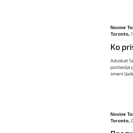
Novine To
Toronto,
1
Ko pri
Advokat Se
postavlja 
smeni ljude
Novine To
Toronto,
0