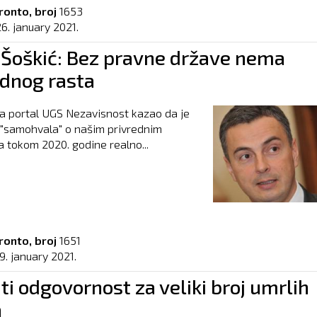
ronto, broj
1653
6. january 2021.
 Šoškić: Bez pravne države nema
ednog rasta
za portal UGS Nezavisnost kazao da je
 "samohvala" o našim privrednim
a tokom 2020. godine realno...
ronto, broj
1651
9. january 2021.
ti odgovornost za veliki broj umrlih
a