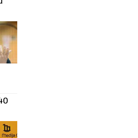
u
 40