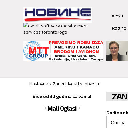
Vesti
Razno
You are here
Naslovna
»
Zanimljivosti
»
Intervju
ZAN
Više od 30 godina sa vama!
* Mali Oglasi *
Godina o
Godina o
Godina