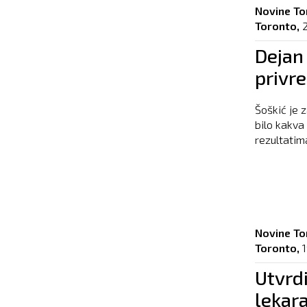
Novine To
Toronto,
2
Dejan
privr
Šoškić je 
bilo kakva
rezultatim
Novine To
Toronto,
1
Utvrdi
lekar