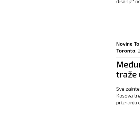
disanje" n
Novine To
Toronto,
2
Međun
traže 
Sve zainte
Kosova tr
priznanju 