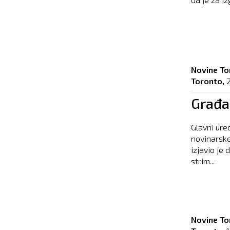
Novine To
Toronto,
Građan
Glavni ure
novinarske
izjavio je 
strim...
Novine To