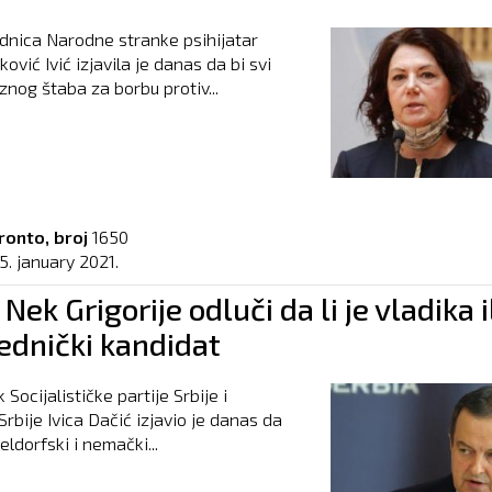
nica Narodne stranke psihijatar
vić Ivić izjavila je danas da bi svi
znog štaba za borbu protiv...
ronto, broj
1650
5. january 2021.
 Nek Grigorije odluči da li je vladika i
ednički kandidat
Socijalističke partije Srbije i
Srbije Ivica Dačić izjavio je danas da
eldorfski i nemački...