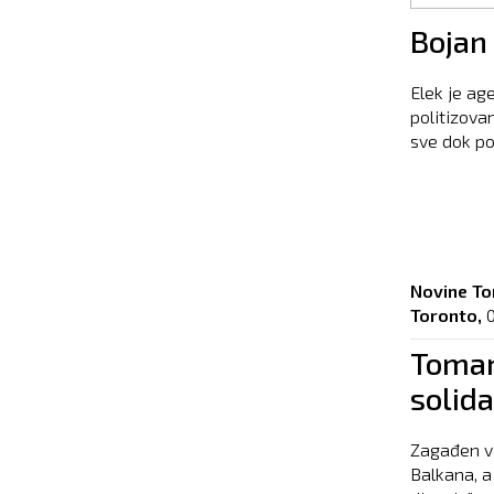
Pages
Bojan
Elek je age
politizovan
sve dok po
Novine To
Toronto,
0
Toman
solida
Zagađen v
Balkana, a