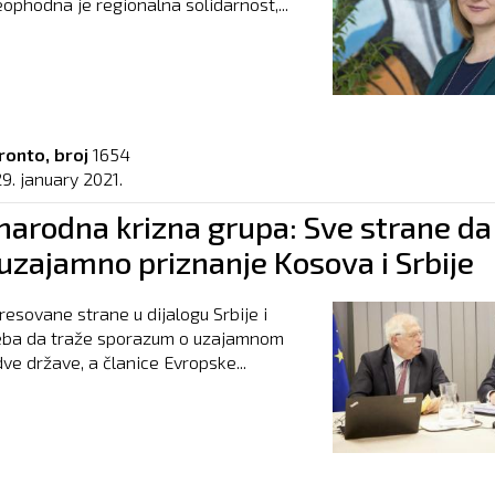
eophodna je regionalna solidarnost,...
ronto, broj
1654
9. january 2021.
arodna krizna grupa: Sve strane da
uzajamno priznanje Kosova i Srbije
resovane strane u dijalogu Srbije i
eba da traže sporazum o uzajamnom
dve države, a članice Evropske...