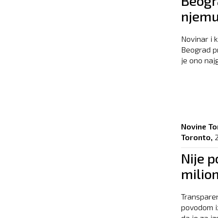
Beogra
njemu
Novinar i k
Beograd pr
je ono najg
Novine To
Toronto,
Nije p
milion
Transparen
povodom i
da je za iz