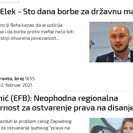
 Elek - Sto dana borbe za državnu ma
nciji Beta kazao da je policija
a i da borbe protiv mafije neće biti
stoji otvorena povezanost...
ronto, broj
1655
2. februar 2021.
ić (EFB): Neophodna regionalna
rnost za ostvarenje prava na disanj
azduh je problem celog Zapadnog
 za ostvarenje ljudskog "prava na