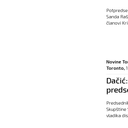
Potpredsed
Sanda Raško
članovi Kri
Novine To
Toronto,
1
Dačić:
preds
Predsednik 
Skupštine 
vladika dis