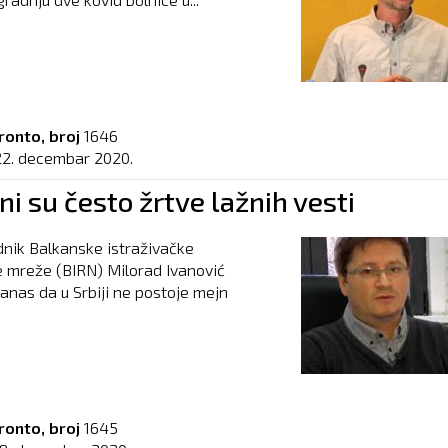
ronto, broj
1646
22. decembar 2020.
i su često žrtve lažnih vesti
dnik Balkanske istraživačke
 mreže (BIRN) Milorad Ivanović
danas da u Srbiji ne postoje mejn
ronto, broj
1645