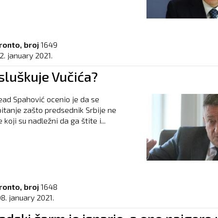
ronto, broj
1649
2. january 2021.
sluškuje Vučića?
ad Spahović ocenio je da se
pitanje zašto predsednik Srbije ne
 koji su nadležni da ga štite i...
ronto, broj
1648
8. january 2021.