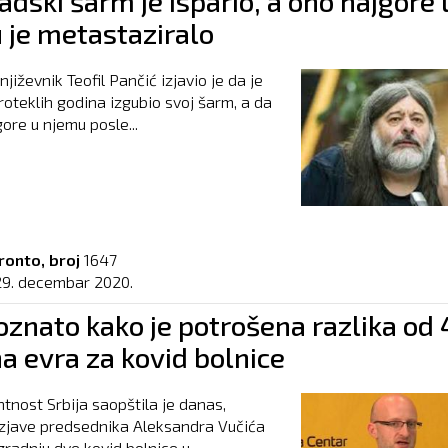
dski šarm je ispario, a ono najgore 
 je metastaziralo
njiževnik Teofil Pančić izjavio je da je
oteklih godina izgubio svoj šarm, a da
ore u njemu posle...
ronto, broj
1647
29. decembar 2020.
oznato kako je potrošena razlika od
a evra za kovid bolnice
tnost Srbija saopštila je danas,
zjave predsednika Aleksandra Vučića
gradnju dve kovid bolnice u...