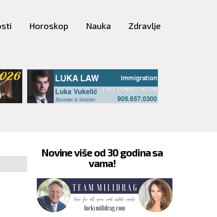
sti
Horoskop
Nauka
Zdravlje
Novine više od 30 godina sa
vama!