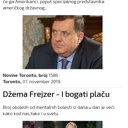
će ga Amerikanci, poput specijalnog predstavnika
američkog državnog...
Novine Toronto, broj
1586
Toronto,
07. november 2019.
Džema Frejzer - I bogati plaču
Broj obolelih od mentalnih bolesti iz dana u dan je veći
kako kod nas tako i u svetu.