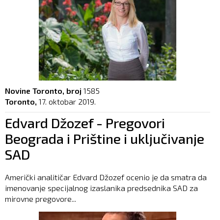
Novine Toronto, broj
1585
Toronto,
17. oktobar 2019.
Edvard Džozef - Pregovori
Beograda i Prištine i uključivanje
SAD
Američki analitičar Edvard Džozef ocenio je da smatra da
imenovanje specijalnog izaslanika predsednika SAD za
mirovne pregovore...