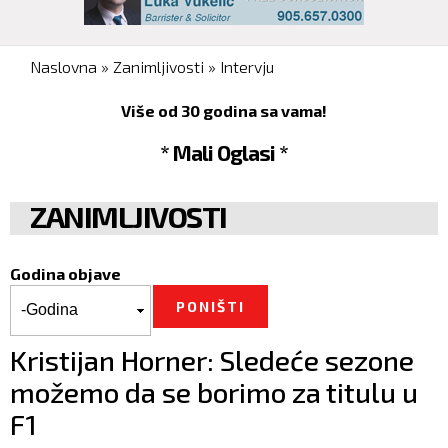
You are here
Naslovna
»
Zanimljivosti
»
Intervju
Više od 30 godina sa vama!
* Mali Oglasi *
ZANIMLJIVOSTI
Godina objave
Godina objave
Godina
Kristijan Horner: Sledeće sezone
možemo da se borimo za titulu u
F1