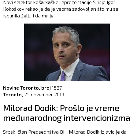
Novi selektor košarkaške reprezentacije Sribje Igor
Кokoškov rekao je da je veoma zadovoljan što mu se
ispunila želja i da mu je...
Novine Toronto, broj
1587
Toronto,
21. november 2019.
Milorad Dodik: Prošlo je vreme
međunarodnog intervencionizma
Srpski član Predsednštva BiH Milorad Dodik izjavio je da