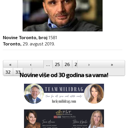
Novine Toronto, broj
1581
Toronto,
29. avgust 2019.
Pages
«
‹
…
25
26
27
28
›
29
30
»
31
32
33
…
Novine više od 30 godina sa vama!