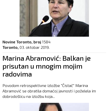
Novine Toronto, broj
1584
Toronto,
03. oktobar 2019.
Marina Abramović: Balkan je
prisutan u mnogim mojim
radovima
Povodom retrospektivne izložbe "Čistač" Marina
Abramović se obratila domaćoj javnosti i poželela im
dobrodošlicu na izložbu koja...