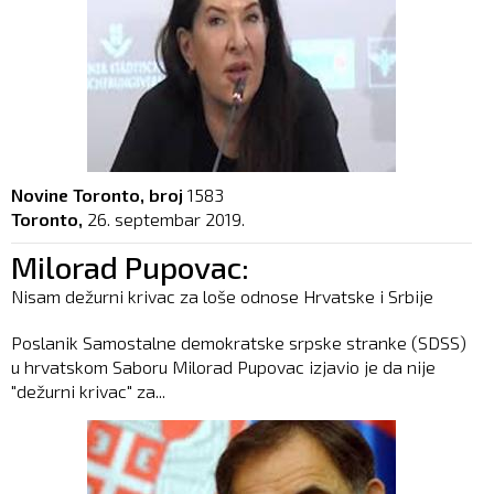
Novine Toronto, broj
1583
Toronto,
26. septembar 2019.
Milorad Pupovac:
Nisam dežurni krivac za loše odnose Hrvatske i Srbije
Poslanik Samostalne demokratske srpske stranke (SDSS)
u hrvatskom Saboru Milorad Pupovac izjavio je da nije
"dežurni krivac" za...