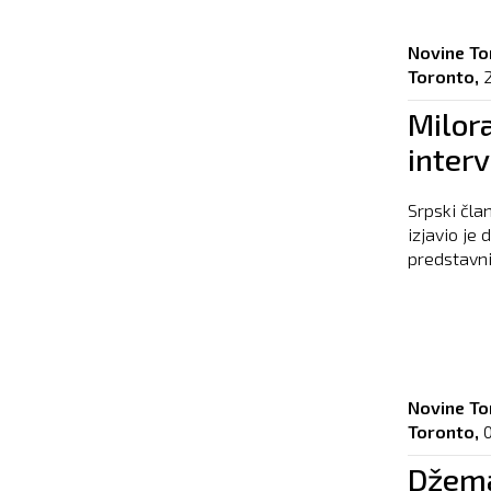
Novine To
Toronto,
Milor
inter
Srpski čla
izjavio je
predstavni
Novine To
Toronto,
Džema 