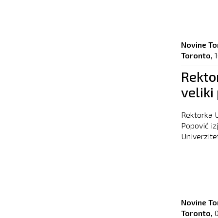
Novine To
Toronto,
1
Rekto
velik
Rektorka U
Popović iz
Univerzitet
Novine To
Toronto,