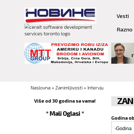
Vesti
Razno
You are here
Naslovna
»
Zanimljivosti
»
Intervju
ZAN
Više od 30 godina sa vama!
* Mali Oglasi *
Godina o
Godina o
Godina