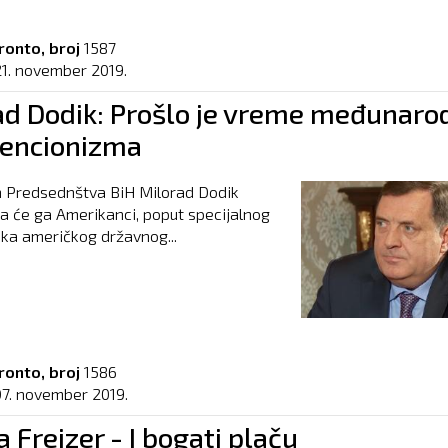
ronto, broj
1587
21. november 2019.
ad Dodik: Prošlo je vreme međunar
vencionizma
n Predsednštva BiH Milorad Dodik
 da će ga Amerikanci, poput specijalnog
ka američkog državnog...
ronto, broj
1586
07. november 2019.
Frejzer - I bogati plaču