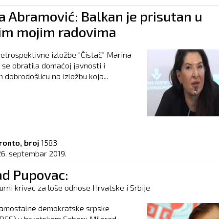
a Abramović: Balkan je prisutan u
m mojim radovima
trospektivne izložbe "Čistač" Marina
se obratila domaćoj javnosti i
 dobrodošlicu na izložbu koja...
ronto, broj
1583
26. septembar 2019.
ad Pupovac:
rni krivac za loše odnose Hrvatske i Srbije
Samostalne demokratske srpske
SDSS) u hrvatskom Saboru Milorad