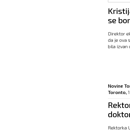
Pages
Krist
se bor
Direktor e
da je ova 
bila izvan 
Novine To
Toronto,
Rekto
dokto
Rektorka U