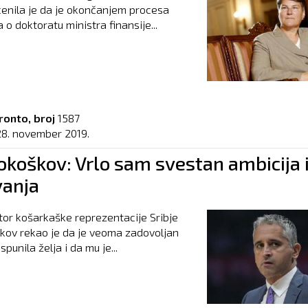
enila je da je okončanjem procesa
 o doktoratu ministra finansije...
ronto, broj
1587
28. november 2019.
okoškov: Vrlo sam svestan ambicija 
vanja
tor košarkaške reprezentacije Sribje
kov rekao je da je veoma zadovoljan
spunila želja i da mu je...