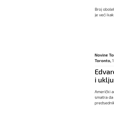
Broj obole
je veći kak
Novine To
Toronto,
1
Edvard
i uklj
Američki a
smatra da 
predsednik