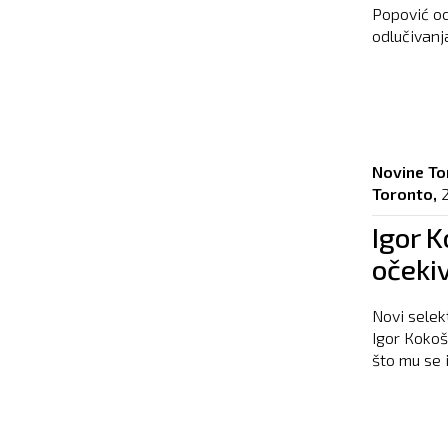
Popović oc
odlučivanja
Novine To
Toronto,
Igor K
očeki
Novi selek
Igor Кokoš
što mu se i