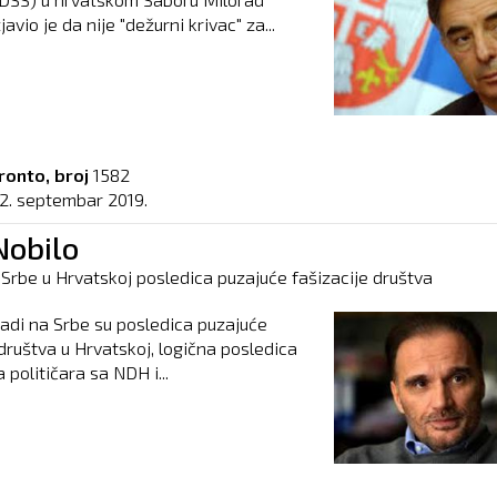
avio je da nije "dežurni krivac" za...
ronto, broj
1582
12. septembar 2019.
Nobilo
Srbe u Hrvatskoj posledica puzajuće fašizacije društva
padi na Srbe su posledica puzajuće
 društva u Hrvatskoj, logična posledica
 političara sa NDH i...