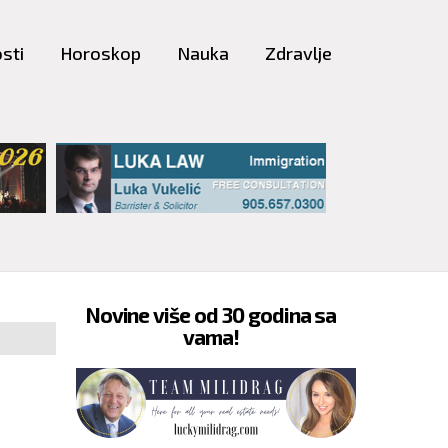
sti
Horoskop
Nauka
Zdravlje
Novine više od 30 godina sa
vama!