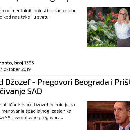
lih od mentalnih bolesti iz dana u dan
o kod nas tako i u svetu.
ronto, broj
1585
7. oktobar 2019.
 Džozef - Pregovori Beograda i Priš
učivanje SAD
nalitičar Edvard Džozef ocenio je da
imenovanje specijalnog izaslanika
a SAD za mirovne pregovore...