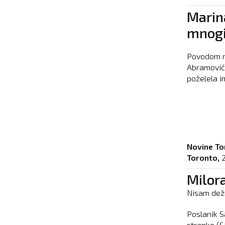
Marin
mnogi
Povodom re
Abramović 
poželela im
Novine To
Toronto,
Milor
Nisam dežu
Poslanik 
stranke (