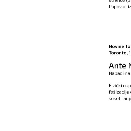
Pupovac izj
Novine To
Toronto,
Ante 
Napadi na 
Fizički na
fašizacije
koketiranja