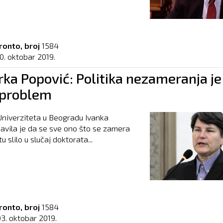
ronto, broj
1584
0. oktobar 2019.
rka Popović: Politika nezameranja je
i problem
niverziteta u Beogradu Ivanka
javila je da se sve ono što se zamera
u slilo u slučaj doktorata...
ronto, broj
1584
03. oktobar 2019.