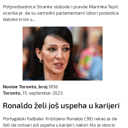
Potpredsednica Stranke slobode i pravde Marinika Tepić
ocenila je da su vanredni parlamentarni izbori posledica
duboke krize u...
Novine Toronto, broj
1856
Toronto,
15. septembar 2023.
Ronaldo želi još uspeha u karijeri
Portugalski fudbaler Kristijano Ronaldo (38) rekao je da
želi da ostvari još uspeha u karijeri, nakon što je oborio