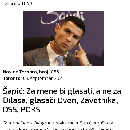
rekord od 850...
Novine Toronto, broj
1855
Toronto,
08. septembar 2023.
Šapić: Za mene bi glasali, a ne za
Đilasa, glasači Dveri, Zavetnika,
DSS, POKS
Gradonačelnik Beograda Aleksandar Šapić poručio je
predsedniku Stranke Slobode i pravde (SSP) Draganu