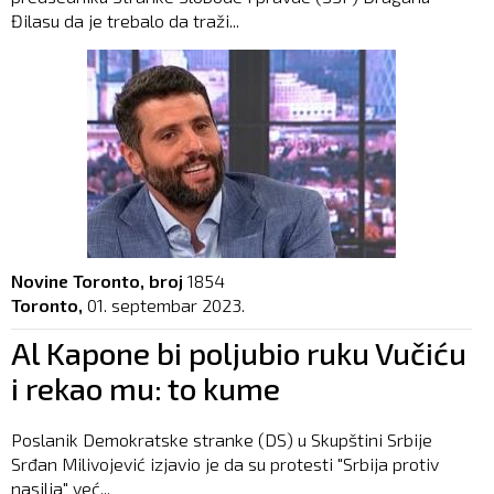
Đilasu da je trebalo da traži...
Novine Toronto, broj
1854
Toronto,
01. septembar 2023.
Al Kapone bi poljubio ruku Vučiću
i rekao mu: to kume
Poslanik Demokratske stranke (DS) u Skupštini Srbije
Srđan Milivojević izjavio je da su protesti "Srbija protiv
nasilja" već...