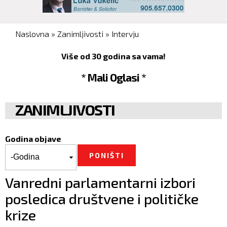
You are here
Naslovna
»
Zanimljivosti
»
Intervju
Više od 30 godina sa vama!
* Mali Oglasi *
ZANIMLJIVOSTI
Godina objave
Godina objave
Godina
Vanredni parlamentarni izbori
posledica društvene i političke
krize