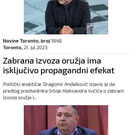
Novine Toronto, broj
1848
Toronto,
21. jul 2023.
Zabrana izvoza oružja ima
isključivo propagandni efekat
Politički analitičar Dragomir Anđelković izjavio je da
predlog predsednika Srbije Aleksandra Vučića o zabrani
izvoza oružja i...