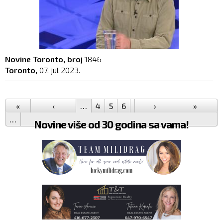
Novine Toronto, broj
1846
Toronto,
07. jul 2023.
Pages
«
‹
…
4
5
6
7
8
›
9
10
11
»
12
…
Novine više od 30 godina sa vama!