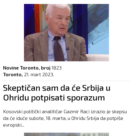
Novine Toronto, broj
1823
Toronto,
21. mart 2023.
Skeptičan sam da će Srbija u
Ohridu potpisati sporazum
Kosovski politički analitičar Gazmir Raci izrazio je skepsu
da će iduće subote, 18. marta, u Ohridu Srbija da potpiše
evropski...