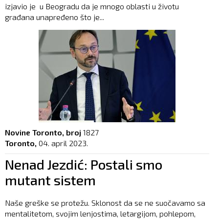
izjavio je u Beogradu da je mnogo oblasti u životu
građana unapređeno što je...
Novine Toronto, broj
1827
Toronto,
04. april 2023.
Nenad Jezdić: Postali smo
mutant sistem
Naše greške se protežu. Sklonost da se ne suočavamo sa
mentalitetom, svojim lenjostima, letargijom, pohlepom,