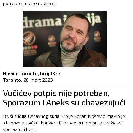
potrebom da ne radimo...
Novine Toronto, broj
1825
Toronto,
28. mart 2023.
Vučićev potpis nije potreban,
Sporazum i Aneks su obavezujući
Bivši sudija Ustavnog suda Srbije Zoran Ivošević izjavio je
da prema Bečkoj konvenciji o ugovornom pravu važe svi
sporazumi bez...