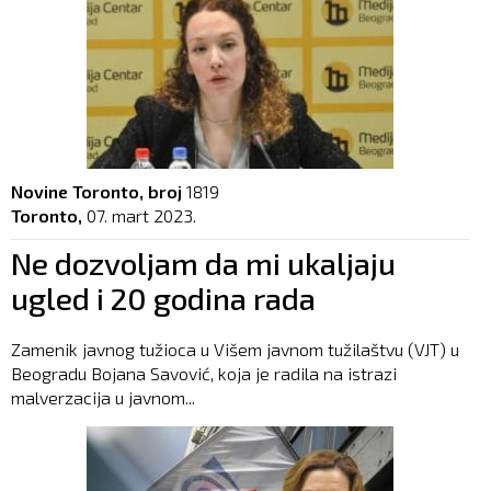
Novine Toronto, broj
1819
Toronto,
07. mart 2023.
Ne dozvoljam da mi ukaljaju
ugled i 20 godina rada
Zamenik javnog tužioca u Višem javnom tužilaštvu (VJT) u
Beogradu Bojana Savović, koja je radila na istrazi
malverzacija u javnom...