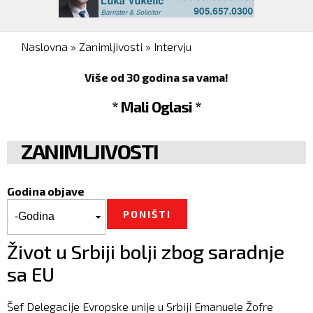
You are here
Naslovna
»
Zanimljivosti
»
Intervju
Više od 30 godina sa vama!
* Mali Oglasi *
ZANIMLJIVOSTI
Godina objave
Godina objave
Godina
Život u Srbiji bolji zbog saradnje
sa EU
Šef Delegacije Evropske unije u Srbiji Emanuele Žofre