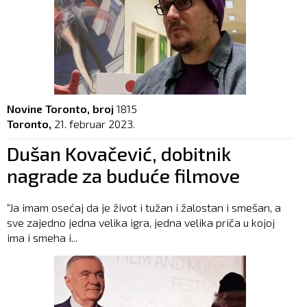
Novine Toronto, broj
1815
Toronto,
21. februar 2023.
Dušan Kovačević, dobitnik
nagrade za buduće filmove
“Ja imam osećaj da je život i tužan i žalostan i smešan, a
sve zajedno jedna velika igra, jedna velika priča u kojoj
ima i smeha i...