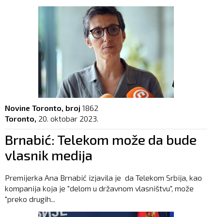
Novine Toronto, broj
1862
Toronto,
20. oktobar 2023.
Brnabić: Telekom može da bude
vlasnik medija
Premijerka Ana Brnabić izjavila je da Telekom Srbija, kao
kompanija koja je "delom u državnom vlasništvu", može
"preko drugih...