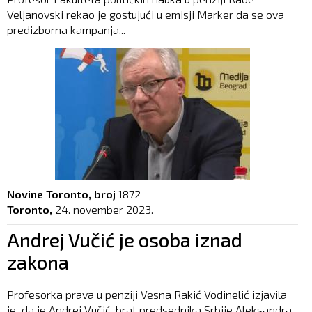
Veljanovski rekao je gostujući u emisji Marker da se ova
predizborna kampanja...
Novine Toronto, broj
1872
Toronto,
24. november 2023.
Andrej Vučić je osoba iznad
zakona
Profesorka prava u penziji Vesna Rakić Vodinelić izjavila
je da je Andrej Vučić, brat predsednika Srbije Aleksandra