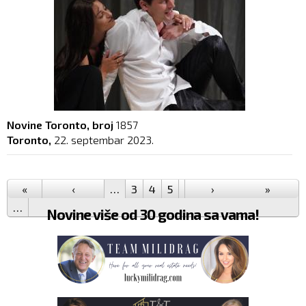
Novine Toronto, broj
1857
Toronto,
22. septembar 2023.
Pages
«
‹
…
3
4
5
6
7
›
8
9
10
»
11
…
Novine više od 30 godina sa vama!