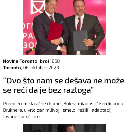
Novine Toronto, broj
1858
Toronto,
06. oktobar 2023.
“Ovo što nam se dešava ne može
se reći da je bez razloga”
Premijerom klasične drame „Bolest mladosti“ Ferdinanda
Bruknera, u vrlo zanimljivoj i smeloj režiji i adaptaciji
Jovane Tomić, pre...