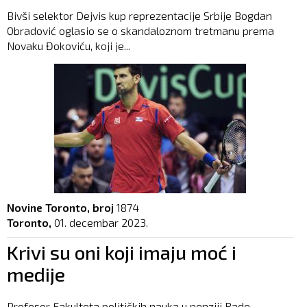
Bivši selektor Dejvis kup reprezentacije Srbije Bogdan
Obradović oglasio se o skandaloznom tretmanu prema
Novaku Đokoviću, koji je...
Novine Toronto, broj
1874
Toronto,
01. decembar 2023.
Krivi su oni koji imaju moć i
medije
Profesor Fakulteta političkih nauka u penziji Rade