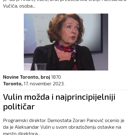
Vučića, osoba...
Novine Toronto, broj
1870
Toronto,
17. november 2023.
Vulin možda i najprincipijelniji
političar
Programski direktor Demostata Zoran Panović ocenio je
da je Aleksandar Vulin u svom obrazloženju ostavke na
mesto direktora...