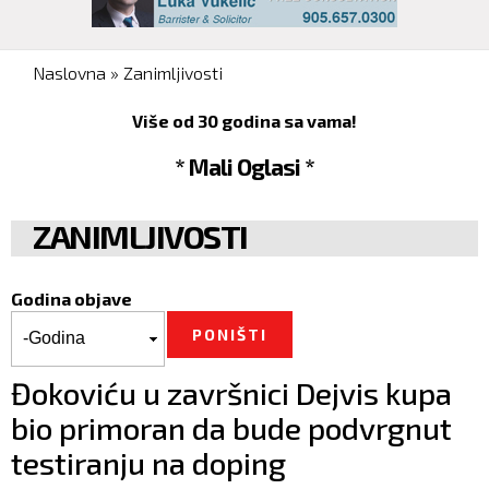
You are here
Naslovna
»
Zanimljivosti
Više od 30 godina sa vama!
* Mali Oglasi *
ZANIMLJIVOSTI
Godina objave
Godina objave
Godina
Đokoviću u završnici Dejvis kupa
bio primoran da bude podvrgnut
testiranju na doping