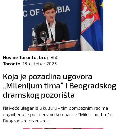
Novine Toronto, broj
1860
Toronto,
13. oktobar 2023.
Koja je pozadina ugovora
„Milenijum tima“ i Beogradskog
dramskog pozorišta
Najveće ulaganje u kulturu - tim pompeznim rečima
najavljeno je partnerstvo kompanije "Milenijum tim" i
Beogradsko dramsko...