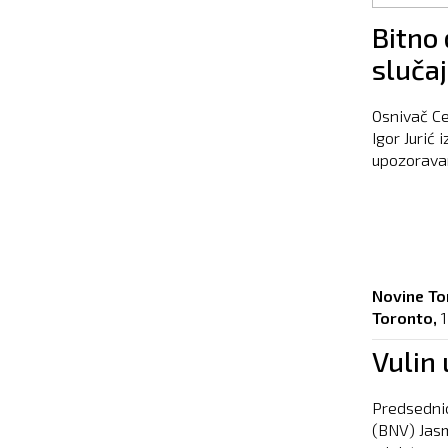
Pages
Bitno
slučaj
Osnivač Ce
Igor Jurić 
upozoravanj
Novine To
Toronto,
Vulin
Predsedni
(BNV) Jasm