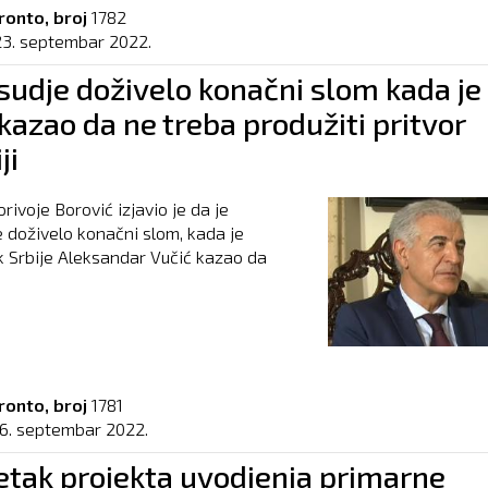
ronto, broj
1782
23. septembar 2022.
sudje doživelo konačni slom kada je
kazao da ne treba produžiti pritvor
ji
rivoje Borović izjavio je da je
 doživelo konačni slom, kada je
 Srbije Aleksandar Vučić kazao da
ronto, broj
1781
16. septembar 2022.
etak projekta uvodjenja primarne