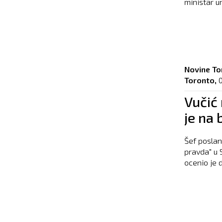
ministar u
Novine To
Toronto,
Vučić
je na 
Šef poslan
pravda" u 
ocenio je 