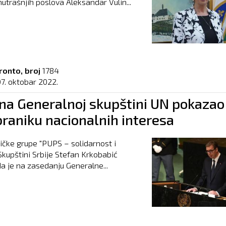
nutrašnjih poslova Aleksandar Vulin...
ronto, broj
1784
07. oktobar 2022.
 na Generalnoj skupštini UN pokazao
braniku nacionalnih interesa
ičke grupe "PUPS – solidarnost i
Skupštini Srbije Stefan Krkobabić
da je na zasedanju Generalne...