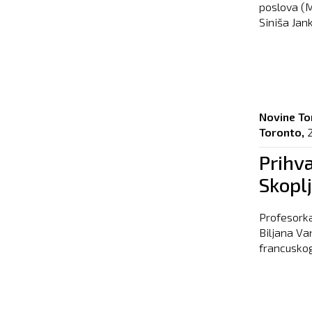
poslova (M
Siniša Jank
Novine To
Toronto,
2
Prihva
Skoplj
Profesorka
Biljana Va
francuskog