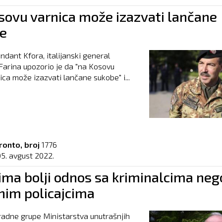
sovu varnica može izazvati lančane
e
ndant Kfora, italijanski general
Farina upozorio je da "na Kosovu
ica može izazvati lančane sukobe" i...
ronto, broj
1776
05. avgust 2022.
ima bolji odnos sa kriminalcima neg
nim policajcima
 radne grupe Ministarstva unutrašnjih