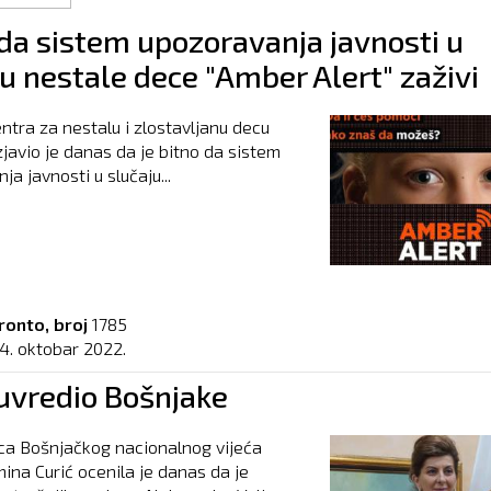
 da sistem upozoravanja javnosti u
u nestale dece "Amber Alert" zaživi
ntra za nestalu i zlostavljanu decu
izjavio je danas da je bitno da sistem
a javnosti u slučaju...
ronto, broj
1785
14. oktobar 2022.
 uvredio Bošnjake
ca Bošnjačkog nacionalnog vijeća
ina Curić ocenila je danas da je