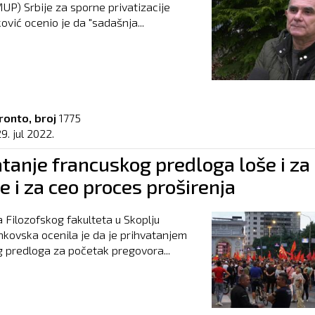
UP) Srbije za sporne privatizacije
ović ocenio je da "sadašnja...
ronto, broj
1775
9. jul 2022.
tanje francuskog predloga loše i za
e i za ceo proces proširenja
 Filozofskog fakulteta u Skoplju
nkovska ocenila je da je prihvatanjem
 predloga za početak pregovora...