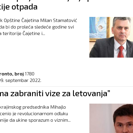
cije otpada
k Opštine Čajetina Milan Stamatović
 da bi do proleća sledeće godine svi
 teritorije Čajetine i...
ronto, broj
1780
09. septembar 2022.
a zabraniti vize za letovanja”
krajinskog predsednika Mihajlo
cenio je revolucionarnom odluku
nije da ukine sporazum o viznim...