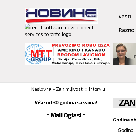
Vesti
Razno
You are here
Naslovna
»
Zanimljivosti
»
Intervju
ZAN
Više od 30 godina sa vama!
* Mali Oglasi *
Godina o
Godina o
Godina