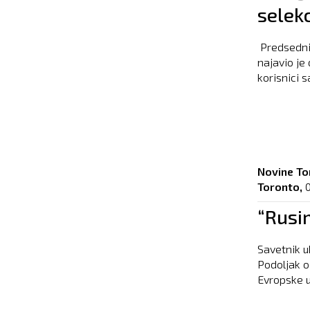
selek
Predsedni
najavio je
korisnici sa
Novine To
Toronto,
“Rusim
Savetnik u
Podoljak o
Evropske u