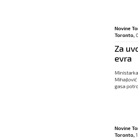
Novine To
Toronto,
Za uvo
evra
Ministarka
Mihajlović 
gasa potroš
Novine To
Toronto,