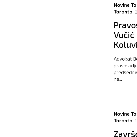
Novine To
Toronto,
Pravo
Vučić 
Koluvi
Advokat Bo
pravosudje
predsednik
ne...
Novine To
Toronto,
Završ