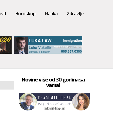
sti
Horoskop
Nauka
Zdravlje
Novine više od 30 godina sa
vama!