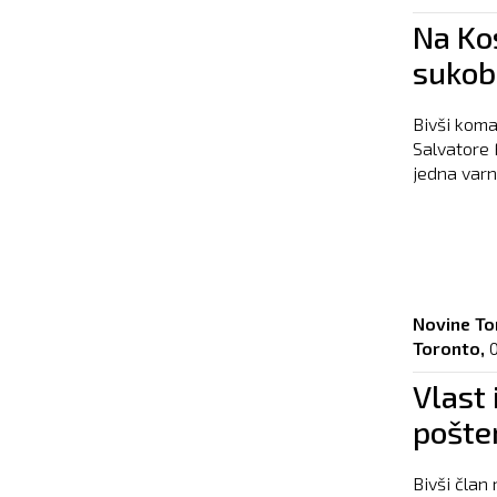
Na Ko
sukob
Bivši koma
Salvatore 
jedna varn
Novine To
Toronto,
Vlast 
pošte
Bivši član