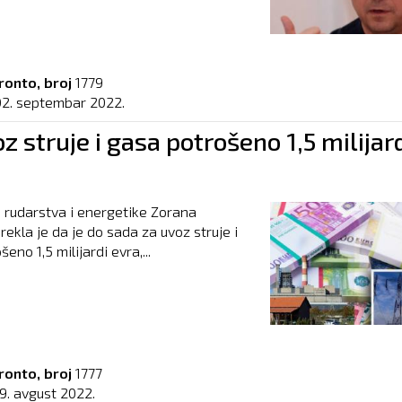
ronto, broj
1779
02. septembar 2022.
z struje i gasa potrošeno 1,5 milijar
 rudarstva i energetike Zorana
rekla je da je do sada za uvoz struje i
eno 1,5 milijardi evra,...
ronto, broj
1777
19. avgust 2022.