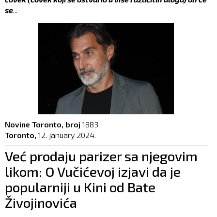
se
...
Novine Toronto, broj
1883
Toronto,
12. january 2024.
Već prodaju parizer sa njegovim
likom: O Vučićevoj izjavi da je
popularniji u Kini od Bate
Živojinovića