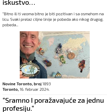
iskustvo…
“Bitno ili ti veoma bitno je biti pozitivan i sa osmehom na
licu. Svaki prelaz ciljne linije je pobeda ako nikog drugog,
pobeda...
Novine Toronto, broj
1893
Toronto,
16. februar 2024.
“Sramno I poražavajuće za jednu
profesiju.“