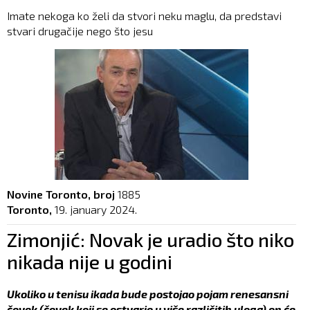
Imate nekoga ko želi da stvori neku maglu, da predstavi
stvari drugačije nego što jesu
Novine Toronto, broj
1885
Toronto,
19. january 2024.
Zimonjić: Novak je uradio što niko
nikada nije u godini
Ukoliko u tenisu ikada bude postojao pojam renesansni
čovek (čovek koji se ostvario u više različitih uloga) on će