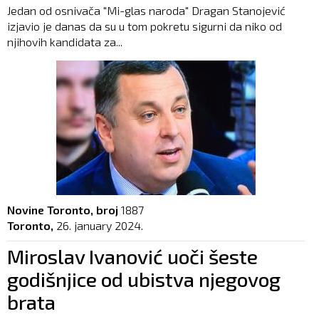
Jedan od osnivača "Mi-glas naroda" Dragan Stanojević
izjavio je danas da su u tom pokretu sigurni da niko od
njihovih kandidata za...
Novine Toronto, broj
1887
Toronto,
26. january 2024.
Miroslav Ivanović uoči šeste
godišnjice od ubistva njegovog
brata