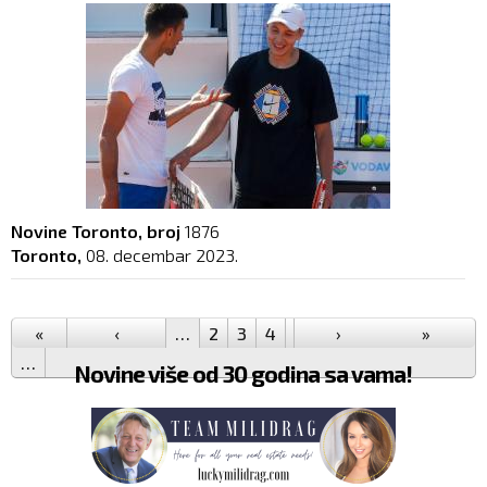
Novine Toronto, broj
1876
Toronto,
08. decembar 2023.
Pages
«
‹
…
2
3
4
5
6
›
7
8
9
»
10
…
Novine više od 30 godina sa vama!