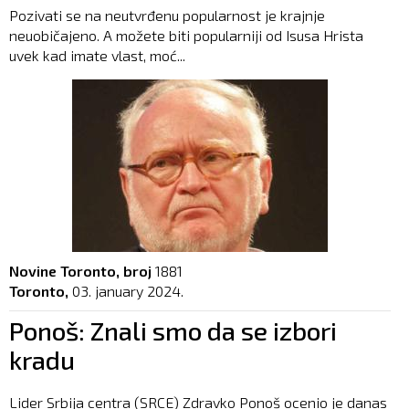
Pozivati se na neutvrđenu popularnost je krajnje
neuobičajeno. A možete biti popularniji od Isusa Hrista
uvek kad imate vlast, moć...
Novine Toronto, broj
1881
Toronto,
03. january 2024.
Ponoš: Znali smo da se izbori
kradu
Lider Srbija centra (SRCE) Zdravko Ponoš ocenio je danas