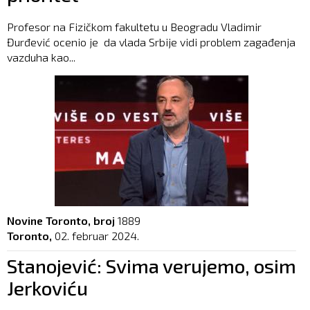
Profesor na Fizičkom fakultetu u Beogradu Vladimir
Đurđević ocenio je da vlada Srbije vidi problem zagađenja
vazduha kao...
Novine Toronto, broj
1889
Toronto,
02. februar 2024.
Stanojević: Svima verujemo, osim
Jerkoviću