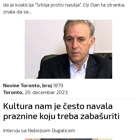
da je koalicija "Srbija protiv nasilja", čiji član ta stranka,
znala da se...
Novine Toronto, broj
1879
Toronto,
20. decembar 2023.
Kultura nam je često navala
praznine koju treba zabašuriti
Intervju sa Nebojsom Dugalicem