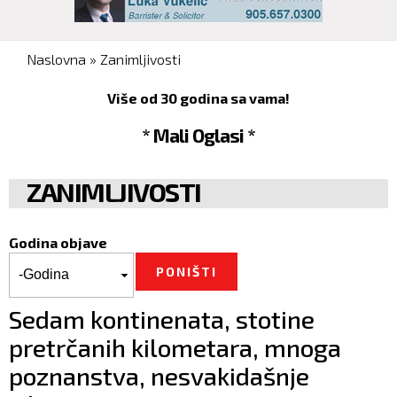
You are here
Naslovna
»
Zanimljivosti
Više od 30 godina sa vama!
* Mali Oglasi *
ZANIMLJIVOSTI
Godina objave
Godina objave
Godina
Sedam kontinenata, stotine
pretrčanih kilometara, mnoga
poznanstva, nesvakidašnje