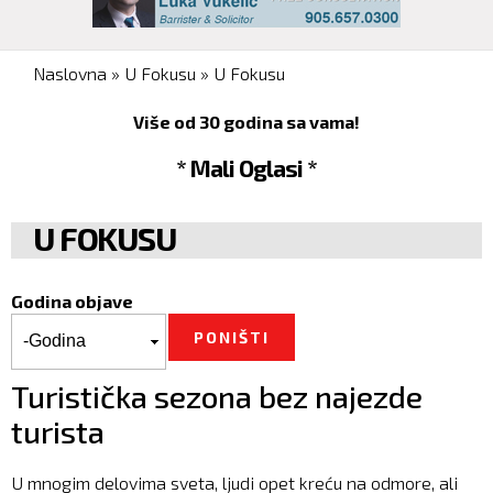
You are here
Naslovna
»
U Fokusu
»
U Fokusu
Više od 30 godina sa vama!
* Mali Oglasi *
U FOKUSU
Godina objave
Godina objave
Godina
Turistička sezona bez najezde
turista
U mnogim delovima sveta, ljudi opet kreću na odmore, ali