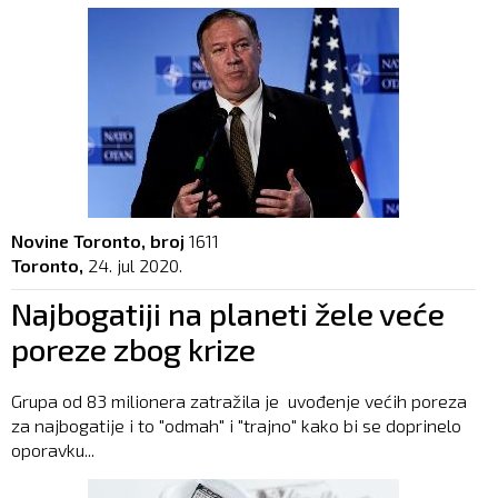
Novine Toronto, broj
1611
Toronto,
24. jul 2020.
Najbogatiji na planeti žele veće
poreze zbog krize
Grupa od 83 milionera zatražila je uvođenje većih poreza
za najbogatije i to "odmah" i "trajno" kako bi se doprinelo
oporavku...