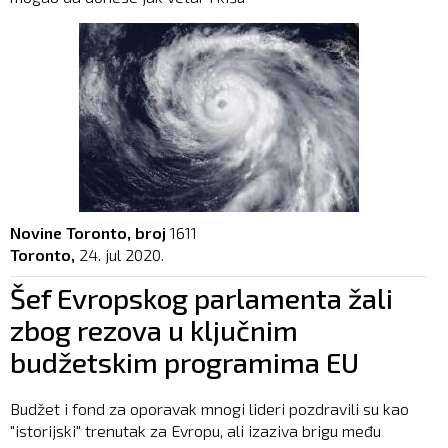
Novine Toronto, broj
1611
Toronto,
24. jul 2020.
Šef Evropskog parlamenta žali
zbog rezova u ključnim
budžetskim programima EU
Budžet i fond za oporavak mnogi lideri pozdravili su kao
"istorijski" trenutak za Evropu, ali izaziva brigu među