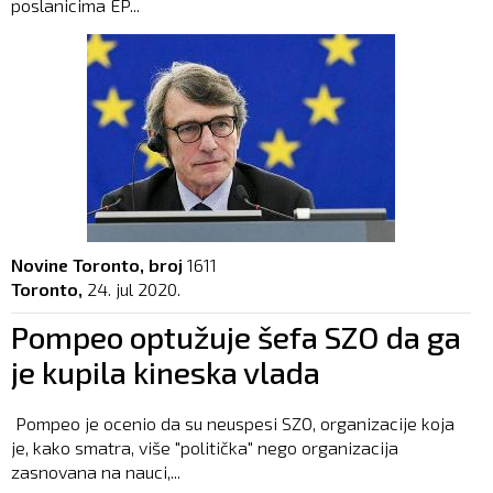
poslanicima EP...
Novine Toronto, broj
1611
Toronto,
24. jul 2020.
Pompeo optužuje šefa SZO da ga
je kupila kineska vlada
Pompeo je ocenio da su neuspesi SZO, organizacije koja
je, kako smatra, više "politička" nego organizacija
zasnovana na nauci,...