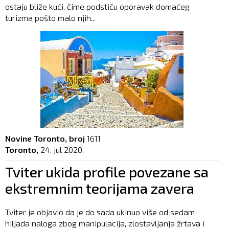
ostaju bliže kući, čime podstiču oporavak domaćeg
turizma pošto malo njih...
Novine Toronto, broj
1611
Toronto,
24. jul 2020.
Tviter ukida profile povezane sa
ekstremnim teorijama zavera
Tviter je objavio da je do sada ukinuo više od sedam
hiljada naloga zbog manipulacija, zlostavljanja žrtava i