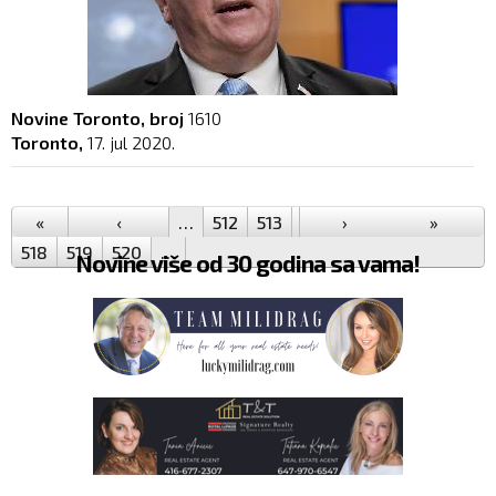
Novine Toronto, broj
1610
Toronto,
17. jul 2020.
Pages
«
‹
…
512
513
514
›
515
516
»
517
518
519
520
…
Novine više od 30 godina sa vama!