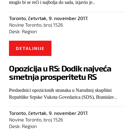
...
moglo bi se reći i najbolja do sada, izjavio je
Toronto,
četvrtak, 9. november 2017.
Novine Toronto, broj
1526
Desk:
Region
DETALJNIJE
O OVOGODIŠNJA TURISTIČKA
SEZONA U BUDVI REKORDNA
Opozicija u RS: Dodik najveća
smetnja prosperitetu RS
Predsednici opozicionih stranaka u Narodnoj skupštini
...
Republike Srpske Vukota Govedarica (SDS), Branislav
Toronto,
četvrtak, 9. november 2017.
Novine Toronto, broj
1526
Desk:
Region