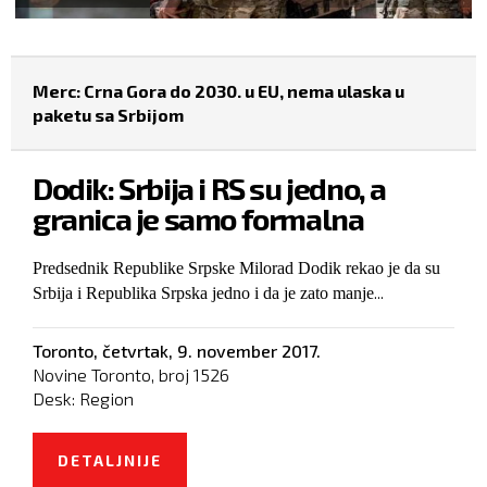
Merc: Crna Gora do 2030. u EU, nema ulaska u
paketu sa Srbijom
Dodik: Srbija i RS su jedno, a
granica je samo formalna
Predsednik Republike Srpske Milorad Dodik rekao je da su
...
Srbija i Republika Srpska jedno i da je zato manje
Toronto,
četvrtak, 9. november 2017.
Novine Toronto, broj
1526
Desk:
Region
DETALJNIJE
O DODIK: SRBIJA I RS SU JEDNO, A