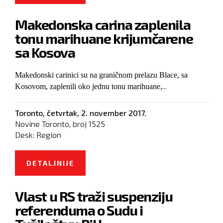
KONTROLIŠU GRČKA I ITALIJA
Makedonska carina zaplenila
tonu marihuane krijumčarene
sa Kosova
Makedonski carinici su na graničnom prelazu Blace, sa
...
Kosovom, zaplenili oko jednu tonu marihuane,
Toronto,
četvrtak, 2. november 2017.
Novine Toronto, broj
1525
Desk:
Region
DETALJNIJE
O MAKEDONSKA CARINA
ZAPLENILA TONU MARIHUANE
Vlast u RS traži suspenziju
KRIJUMČARENE SA KOSOVA
referenduma o Sudu i