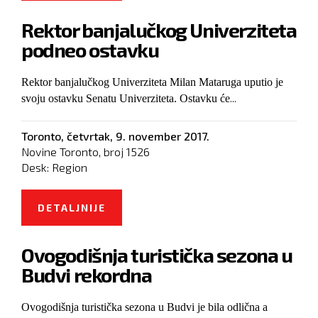
GRANICA JE SAMO FORMALNA
Rektor banjalučkog Univerziteta
podneo ostavku
Rektor banjalučkog Univerziteta Milan Mataruga uputio je
...
svoju ostavku Senatu Univerziteta. Ostavku će
Toronto,
četvrtak, 9. november 2017.
Novine Toronto, broj
1526
Desk:
Region
DETALJNIJE
O REKTOR BANJALUČKOG
UNIVERZITETA PODNEO OSTAVKU
Ovogodišnja turistička sezona u
Budvi rekordna
Ovogodišnja turistička sezona u Budvi je bila odlična a