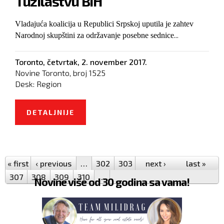
Tužilaštvu BiH
Vladajuća koalicija u Republici Srpskoj uputila je zahtev
...
Narodnoj skupštini za održavanje posebne sednice
Toronto,
četvrtak, 2. november 2017.
Novine Toronto, broj
1525
Desk:
Region
DETALJNIJE
O VLAST U RS TRAŽI SUSPENZIJU
REFERENDUMA O SUDU I
Pages
TUŽILAŠTVU BIH
« first
‹ previous
…
302
303
304
next ›
305
306
last »
307
308
309
310
…
Novine više od 30 godina sa vama!