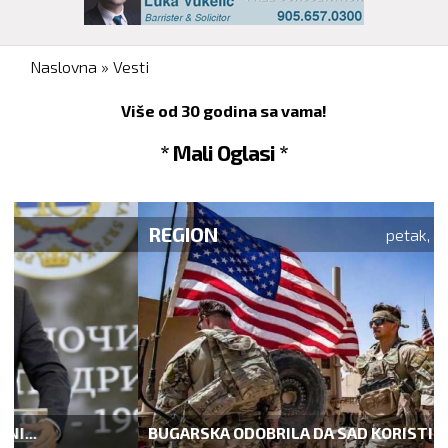
You are here
Naslovna
»
Vesti
Više od 30 godina sa vama!
* Mali Oglasi *
REGION
petak, 07. avgust 2026.
BUGARSKA ODOBRILA DA SAD KORISTI VOJNU...