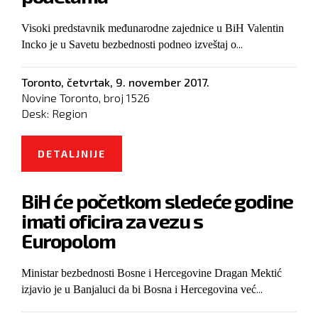
Visoki predstavnik međunarodne zajednice u BiH Valentin
...
Incko je u Savetu bezbednosti podneo izveštaj o
Toronto,
četvrtak, 9. november 2017.
Novine Toronto, broj
1526
Desk:
Region
DETALJNIJE
O POLITIČARI U BIH I DALJE
OKRENUTI PODELAMA
BiH će početkom sledeće godine
imati oficira za vezu s
Europolom
Ministar bezbednosti Bosne i Hercegovine Dragan Mektić
...
izjavio je u Banjaluci da bi Bosna i Hercegovina već