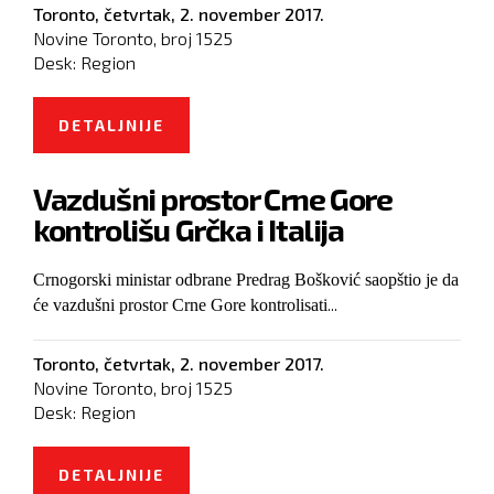
Toronto,
četvrtak, 2. november 2017.
Novine Toronto, broj
1525
Desk:
Region
DETALJNIJE
O BIH ĆE POČETKOM SLEDEĆE
GODINE IMATI OFICIRA ZA VEZU S
Vazdušni prostor Crne Gore
EUROPOLOM
kontrolišu Grčka i Italija
Crnogorski ministar odbrane Predrag Bošković saopštio je da
...
će vazdušni prostor Crne Gore kontrolisati
Toronto,
četvrtak, 2. november 2017.
Novine Toronto, broj
1525
Desk:
Region
DETALJNIJE
O VAZDUŠNI PROSTOR CRNE GORE