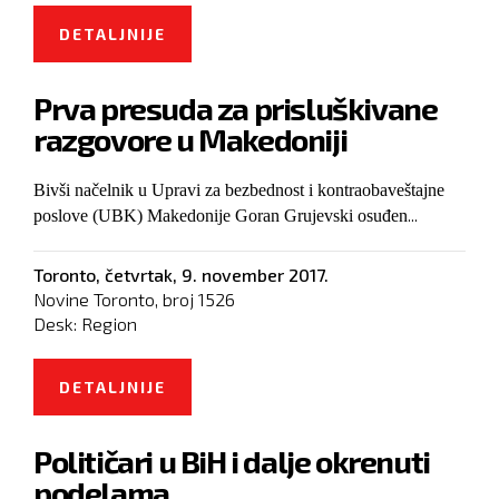
DETALJNIJE
O OPOZICIJA U RS: DODIK NAJVEĆA
SMETNJA PROSPERITETU RS
Prva presuda za prisluškivane
razgovore u Makedoniji
Bivši načelnik u Upravi za bezbednost i kontraobaveštajne
...
poslove (UBK) Makedonije Goran Grujevski osuđen
Toronto,
četvrtak, 9. november 2017.
Novine Toronto, broj
1526
Desk:
Region
DETALJNIJE
O PRVA PRESUDA ZA
PRISLUŠKIVANE RAZGOVORE U
Političari u BiH i dalje okrenuti
MAKEDONIJI
podelama